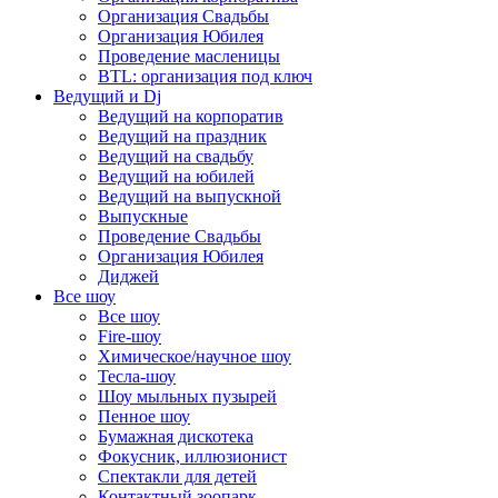
Организация Свадьбы
Организация Юбилея
Проведение масленицы
BTL: организация под ключ
Ведущий и Dj
Ведущий на корпоратив
Ведущий на праздник
Ведущий на свадьбу
Ведущий на юбилей
Ведущий на выпускной
Выпускные
Проведение Свадьбы
Организация Юбилея
Диджей
Все шоу
Все шоу
Fire-шоу
Химическое/научное шоу
Тесла-шоу
Шоу мыльных пузырей
Пенное шоу
Бумажная дискотека
Фокусник, иллюзионист
Спектакли для детей
Контактный зоопарк