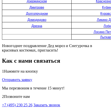
Дзержинском
Краснозн
Дмитрове
Кубин
Долгопрудном
Куровс
Домодедово
Ликино Д
Дрезна
Лобн
Лосино Пет
Лыткар
Новогоднее поздравление Дед мороз и Снегурочка в
красивых костюмах, пригласить!
Как с нами связаться
1
Нажмите на кнопку
Отправить заявку
Мы перезвоним в течение 15 минут!
2
Позвоните нам
+7 (495) 230 25 26
Заказать звонок