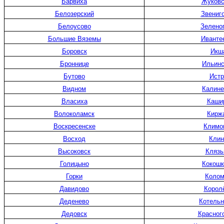
Барвиха
Жуковс
Белозерский
Звениг
Белоусово
Зелено
Большие Вяземы
Иванте
Боровск
Икш
Броннице
Ильинс
Бутово
Истр
Видном
Калине
Власиха
Каши
Волоколамск
Кирж
Воскресенске
Климо
Восход
Клин
Высоковск
Клязь
Голицыно
Кокошк
Горки
Колом
Давидово
Корол
Деденево
Котельн
Дедовск
Красног