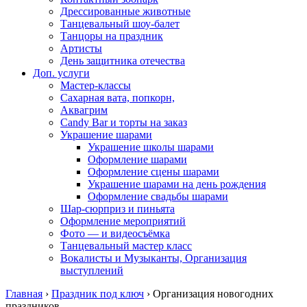
Дрессированные животные
Танцевальный шоу-балет
Танцоры на праздник
Артисты
День защитника отечества
Доп. услуги
Мастер-классы
Сахарная вата, попкорн,
Аквагрим
Candy Bar и торты на заказ
Украшение шарами
Украшение школы шарами
Оформление шарами
Оформление сцены шарами
Украшение шарами на день рождения
Оформление свадьбы шарами
Шар-сюрприз и пиньята
Оформление мероприятий
Фото — и видеосъёмка
Танцевальный мастер класс
Вокалисты и Музыканты, Организация
выступлений
Главная
›
Праздник под ключ
›
Организация новогодних
праздников