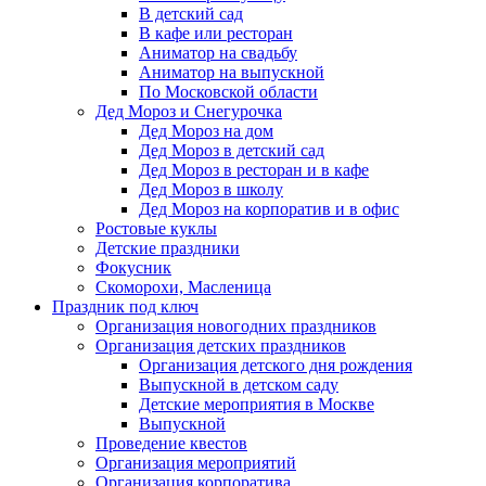
В детский сад
В кафе или ресторан
Аниматор на свадьбу
Аниматор на выпускной
По Московской области
Дед Мороз и Снегурочка
Дед Мороз на дом
Дед Мороз в детский сад
Дед Мороз в ресторан и в кафе
Дед Мороз в школу
Дед Мороз на корпоратив и в офис
Ростовые куклы
Детские праздники
Фокусник
Скоморохи, Масленица
Праздник под ключ
Организация новогодних праздников
Организация детских праздников
Организация детского дня рождения
Выпускной в детском саду
Детские мероприятия в Москве
Выпускной
Проведение квестов
Организация мероприятий
Организация корпоратива