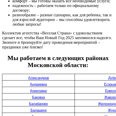
комфорт – мы готовы оказать все необходимые услуги;
надежность – работаем только по официальному
договору;
разнообразие – разные сценарии, как для ребенка, так и
для взрослой аудитории – мы способны удовлетворить
любые запросы!
Коллектив агентства «Веселая Страна» с удовольствием
сделает все, чтобы Ваш Новый Год 2025 запомнился надолго.
Звоните и бронируйте дату проведения мероприятий –
праздники уже близко!
Мы работаем в следующих районах
Московской области:
Александров
Дубн
Андреевка
Егорье
Апрелевке
Ермол
Баковка
Жаворо
Балабаново
Железнодо
Балашихе
Жук