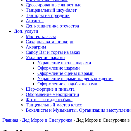
Дрессированные животные
Танцевальный шоу-балет
Танцоры на праздник
Артисты
День защитника отечества
Доп. услуги
Мастер-классы
Сахарная вата, попкорн,
Аквагрим
Candy Bar и торты на заказ
Украшение шарами
Украшение школы шарами
Оформление шарами
Оформление сцены шарами
Украшение шарами на день рождения
Оформление свадьбы шарами
Шар-сюрприз и пиньята
Оформление мероприятий
Фото — и видеосъёмка
Танцевальный мастер класс
Вокалисты и Музыканты, Организация выступлени
Главная
›
Дед Мороз и Снегурочка
›
Дед Мороз и Снегурочка в