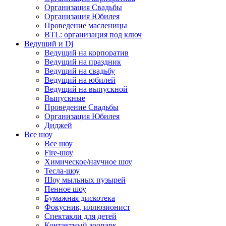
Организация Свадьбы
Организация Юбилея
Проведение масленицы
BTL: организация под ключ
Ведущий и Dj
Ведущий на корпоратив
Ведущий на праздник
Ведущий на свадьбу
Ведущий на юбилей
Ведущий на выпускной
Выпускные
Проведение Свадьбы
Организация Юбилея
Диджей
Все шоу
Все шоу
Fire-шоу
Химическое/научное шоу
Тесла-шоу
Шоу мыльных пузырей
Пенное шоу
Бумажная дискотека
Фокусник, иллюзионист
Спектакли для детей
Контактный зоопарк