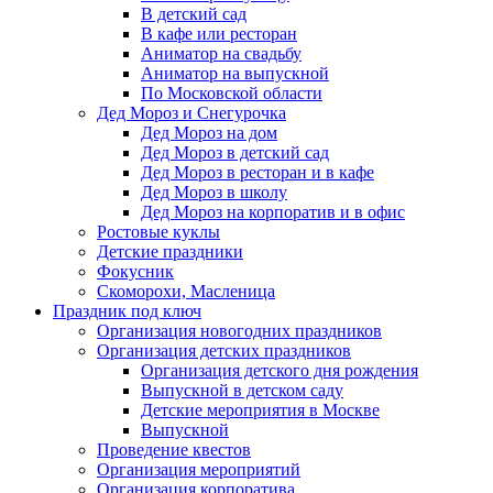
В детский сад
В кафе или ресторан
Аниматор на свадьбу
Аниматор на выпускной
По Московской области
Дед Мороз и Снегурочка
Дед Мороз на дом
Дед Мороз в детский сад
Дед Мороз в ресторан и в кафе
Дед Мороз в школу
Дед Мороз на корпоратив и в офис
Ростовые куклы
Детские праздники
Фокусник
Скоморохи, Масленица
Праздник под ключ
Организация новогодних праздников
Организация детских праздников
Организация детского дня рождения
Выпускной в детском саду
Детские мероприятия в Москве
Выпускной
Проведение квестов
Организация мероприятий
Организация корпоратива