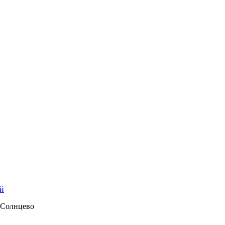
й
 Солнцево