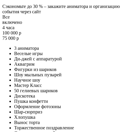
Сэкономьте до 30 % – закажите аниматора и организацию
события через сайт
Все
включено
4 часа
100 000 р
75 000 р
3 аниматора
Веселые игры
Ди-джей с аппаратурой
Аквагрим
Фигурки из шариков
Шоу мыльных пузырей
Научное шоу
Мастер Класс
50 гелиевых шариков
Дискотека
Пушка конфетти
Оформление фотозоны
Шар-сюрприз
Хлопушка
Вынос торта
Торжественное поздравление