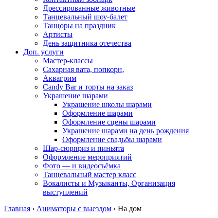
Дрессированные животные
Танцевальный шоу-балет
Танцоры на праздник
Артисты
День защитника отечества
Доп. услуги
Мастер-классы
Сахарная вата, попкорн,
Аквагрим
Candy Bar и торты на заказ
Украшение шарами
Украшение школы шарами
Оформление шарами
Оформление сцены шарами
Украшение шарами на день рождения
Оформление свадьбы шарами
Шар-сюрприз и пиньята
Оформление мероприятий
Фото — и видеосъёмка
Танцевальный мастер класс
Вокалисты и Музыканты, Организация
выступлений
Главная
›
Аниматоры с выездом
›
На дом