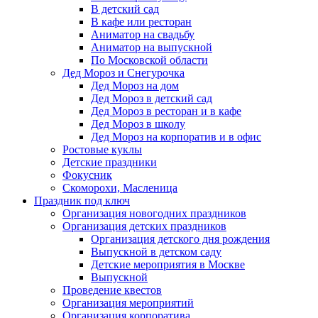
В детский сад
В кафе или ресторан
Аниматор на свадьбу
Аниматор на выпускной
По Московской области
Дед Мороз и Снегурочка
Дед Мороз на дом
Дед Мороз в детский сад
Дед Мороз в ресторан и в кафе
Дед Мороз в школу
Дед Мороз на корпоратив и в офис
Ростовые куклы
Детские праздники
Фокусник
Скоморохи, Масленица
Праздник под ключ
Организация новогодних праздников
Организация детских праздников
Организация детского дня рождения
Выпускной в детском саду
Детские мероприятия в Москве
Выпускной
Проведение квестов
Организация мероприятий
Организация корпоратива