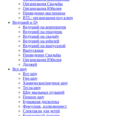
Организация Свадьбы
Организация Юбилея
Проведение масленицы
BTL: организация под ключ
Ведущий и Dj
Ведущий на корпоратив
Ведущий на праздник
Ведущий на свадьбу
Ведущий на юбилей
Ведущий на выпускной
Выпускные
Проведение Свадьбы
Организация Юбилея
Диджей
Все шоу
Все шоу
Fire-шоу
Химическое/научное шоу
Тесла-шоу
Шоу мыльных пузырей
Пенное шоу
Бумажная дискотека
Фокусник, иллюзионист
Спектакли для детей
Контактный зоопарк