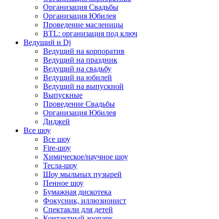
Организация Свадьбы
Организация Юбилея
Проведение масленицы
BTL: организация под ключ
Ведущий и Dj
Ведущий на корпоратив
Ведущий на праздник
Ведущий на свадьбу
Ведущий на юбилей
Ведущий на выпускной
Выпускные
Проведение Свадьбы
Организация Юбилея
Диджей
Все шоу
Все шоу
Fire-шоу
Химическое/научное шоу
Тесла-шоу
Шоу мыльных пузырей
Пенное шоу
Бумажная дискотека
Фокусник, иллюзионист
Спектакли для детей
Контактный зоопарк