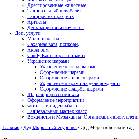
Дрессированные животные
Танцевальный шоу-балет
Танцоры на праздник
Артисты
День защитника отечества
Доп. услуги
Мастер-классы
Сахарная вата, попкорн,
Аквагрим
Candy Bar и торты на заказ
Украшение шарами
Украшение школы шарами
Оформление шарами
Оформление сцены шарами
Украшение шарами на день рождения
Оформление свадьбы шарами
Шар-сюрприз и пиньята
Оформление мероприятий
Фото — и видеосъёмка
Танцевальный мастер класс
Вокалисты и Музыканты, Организация выступлени
Главная
›
Дед Мороз и Снегурочка
›
Дед Мороз в детский сад