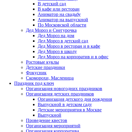
В детский сад
В кафе или ресторан
Аниматор на свадьбу
Аниматор на выпускной
По Московской области
Дед Мороз и Снегурочка
Дед Мороз на дом
Дед Мороз в детский сад
Дед Мороз в ресторан и в кафе
Дед Мороз в школу
Дед Мороз на корпоратив и в офис
Ростовые куклы
Детские праздники
Фокусник
Скоморохи, Масленица
Праздник под ключ
Организация новогодних праздников
Организация детских праздников
Организация детского дня рождения
Выпускной в детском саду
Детские мероприятия в Москве
Выпускной
Проведение квестов
Организация мероприятий
Организация корпоратива