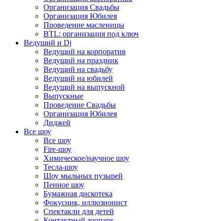
Организация Свадьбы
Организация Юбилея
Проведение масленицы
BTL: организация под ключ
Ведущий и Dj
Ведущий на корпоратив
Ведущий на праздник
Ведущий на свадьбу
Ведущий на юбилей
Ведущий на выпускной
Выпускные
Проведение Свадьбы
Организация Юбилея
Диджей
Все шоу
Все шоу
Fire-шоу
Химическое/научное шоу
Тесла-шоу
Шоу мыльных пузырей
Пенное шоу
Бумажная дискотека
Фокусник, иллюзионист
Спектакли для детей
Контактный зоопарк