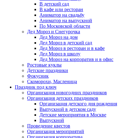
В детский сад
В кафе или ресторан
Аниматор на свадьбу
Аниматор на выпускной
По Московской области
Дед Мороз и Снегурочка
Дед Мороз на дом
Дед Мороз в детский сад
Дед Мороз в ресторан и в кафе
Дед Мороз в школу
Дед Мороз на корпоратив и в офис
Ростовые куклы
Детские праздники
Фокусник
Скоморохи, Масленица
Праздник под ключ
Организация новогодних праздников
Организация детских праздников
Организация детского дня рождения
Выпускной в детском саду
Детские мероприятия в Москве
Выпускной
Проведение квестов
Организация мероприятий
Организация корпоратива