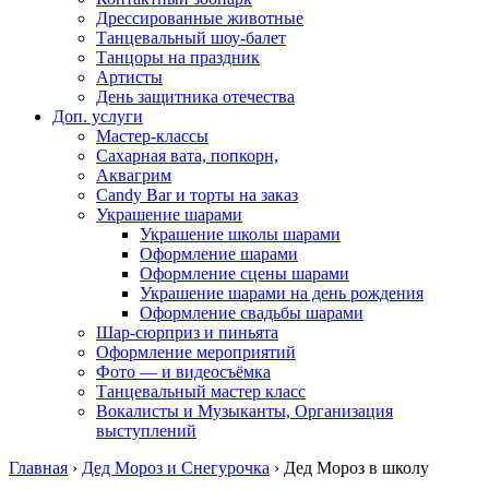
Дрессированные животные
Танцевальный шоу-балет
Танцоры на праздник
Артисты
День защитника отечества
Доп. услуги
Мастер-классы
Сахарная вата, попкорн,
Аквагрим
Candy Bar и торты на заказ
Украшение шарами
Украшение школы шарами
Оформление шарами
Оформление сцены шарами
Украшение шарами на день рождения
Оформление свадьбы шарами
Шар-сюрприз и пиньята
Оформление мероприятий
Фото — и видеосъёмка
Танцевальный мастер класс
Вокалисты и Музыканты, Организация
выступлений
Главная
›
Дед Мороз и Снегурочка
›
Дед Мороз в школу