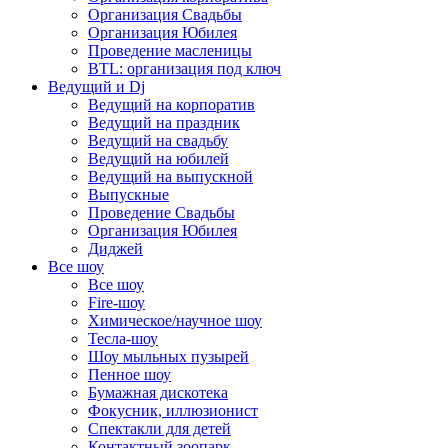
Организация Свадьбы
Организация Юбилея
Проведение масленицы
BTL: организация под ключ
Ведущий и Dj
Ведущий на корпоратив
Ведущий на праздник
Ведущий на свадьбу
Ведущий на юбилей
Ведущий на выпускной
Выпускные
Проведение Свадьбы
Организация Юбилея
Диджей
Все шоу
Все шоу
Fire-шоу
Химическое/научное шоу
Тесла-шоу
Шоу мыльных пузырей
Пенное шоу
Бумажная дискотека
Фокусник, иллюзионист
Спектакли для детей
Контактный зоопарк