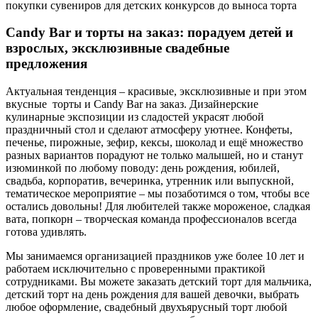
покупки сувениров для детских конкурсов до выноса торта
Candy Bar и торты на заказ: порадуем детей и
взрослых, эксклюзивные свадебные
предложения
Актуальная тенденция – красивые, эксклюзивные и при этом
вкусные торты и Candy Bar на заказ. Дизайнерские
кулинарные экспозиции из сладостей украсят любой
праздничный стол и сделают атмосферу уютнее. Конфеты,
печенье, пирожные, зефир, кексы, шоколад и ещё множество
разных вариантов порадуют не только малышей, но и станут
изюминкой по любому поводу: день рождения, юбилей,
свадьба, корпоратив, вечеринка, утренник или выпускной,
тематическое мероприятие – мы позаботимся о том, чтобы все
остались довольны! Для любителей также мороженое, сладкая
вата, попкорн – творческая команда профессионалов всегда
готова удивлять.
Мы занимаемся организацией праздников уже более 10 лет и
работаем исключительно с проверенными практикой
сотрудниками. Вы можете заказать детский торт для мальчика,
детский торт на день рождения для вашей девочки, выбрать
любое оформление, свадебный двухъярусный торт любой