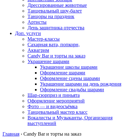
Дрессированные животные
Танцевальный шоу-балет
Танцоры на праздник
Артисты
День защитника отечества
Доп. услуги
Мастер-классы
Сахарная вата, попкорн,
Аквагрим
Candy Bar и торты на заказ
Украшение шарами
Украшение школы шарами
Оформление шарами
Оформление сцены шарами
Украшение шарами на день рождения
Оформление свадьбы шарами
Шар-сюрприз и пиньята
Оформление мероприятий
Фото — и видеосъёмка
Танцевальный мастер класс
Вокалисты и Музыканты, Организация
выступлений
Главная
›
Candy Bar и торты на заказ