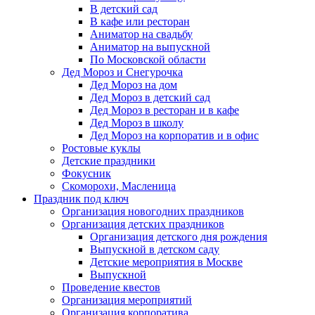
В детский сад
В кафе или ресторан
Аниматор на свадьбу
Аниматор на выпускной
По Московской области
Дед Мороз и Снегурочка
Дед Мороз на дом
Дед Мороз в детский сад
Дед Мороз в ресторан и в кафе
Дед Мороз в школу
Дед Мороз на корпоратив и в офис
Ростовые куклы
Детские праздники
Фокусник
Скоморохи, Масленица
Праздник под ключ
Организация новогодних праздников
Организация детских праздников
Организация детского дня рождения
Выпускной в детском саду
Детские мероприятия в Москве
Выпускной
Проведение квестов
Организация мероприятий
Организация корпоратива