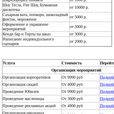
Шоу Тесла, Fire Шоу, Бумажная
от 10000 р.
дискотека
Сахарная вата, попкорн, шоколадный
от 5000 р.
фонтан, мороженое
Оформление и украшение
от 3000 р.
мероприятий
Кенди бар и Торты на заказ
от 3000 р.
Написание индивидуального
от 2000 р.
сценария
Услуга
Стоимость
Перейт
Организация мероприятий
Организация корпоративов
От 9990 руб
Подроб
Организация свадеб
От 4000 руб
Подроб
Проведение Юбилея
От 9900 руб
Подроб
Проведение масленицы
От 3000 руб
Подроб
Проведение рекламных акций
От 4900 руб
Подроб
Организация школьных