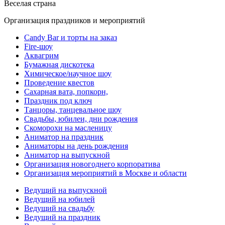
Веселая страна
Организация праздников и мероприятий
Candy Bar и торты на заказ
Fire-шоу
Аквагрим
Бумажная дискотека
Химическое/научное шоу
Проведение квестов
Сахарная вата, попкорн,
Праздник под ключ
Танцоры, танцевальное шоу
Свадьбы, юбилеи, дни рождения
Скоморохи на масленицу
Аниматор на праздник
Аниматоры на день рождения
Аниматор на выпускной
Организация новогоднего корпоратива
Организация мероприятий в Москве и области
Ведущий на выпускной
Ведущий на юбилей
Ведущий на свадьбу
Ведущий на праздник