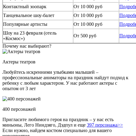
Контактный зоопарк
От 10 000 руб
Подроб
Танцевальное шоу-балет
От 10 000 руб
Подроб
Популярные артисты
От 10 000 руб
Подроб
Шоу на 23 февраля (отель
От 500 руб
Подроб
«Космос»)
Почему нас выбирают?
Актеры театров
Любуйтесь искренними улыбками малышей –
профессиональные аниматоры на праздник найдут подход к
ребенку с любым характером. У нас работают актеры с
опытом от 3 лет
400 персонажей
Пригласите любимого героя на праздник – у нас есть
миньоны, Лего Ниндзяго, Дэдпул и еще
397 персонажа>>
Если нужно, найдем костюм специально для вашего
мероприятия