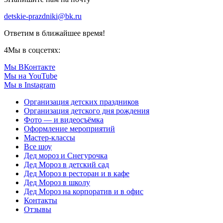
detskie-prazdniki@bk.ru
Ответим в ближайшее время!
4
Мы в соцсетях:
Мы ВКонтакте
Мы на YouTube
Мы в Instagram
Организация детских праздников
Организация детского дня рождения
Фото — и видеосъёмка
Оформление мероприятий
Мастер-классы
Все шоу
Дед мороз и Снегурочка
Дед Мороз в детский сад
Дед Мороз в ресторан и в кафе
Дед Мороз в школу
Дед Мороз на корпоратив и в офис
Контакты
Отзывы