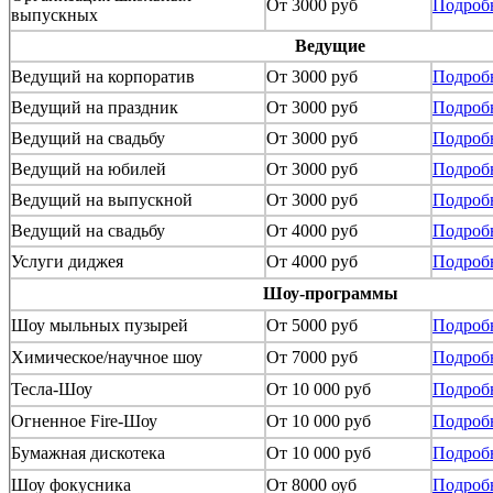
От 3000 руб
Подроб
выпускных
Ведущие
Ведущий на корпоратив
От 3000 руб
Подроб
Ведущий на праздник
От 3000 руб
Подроб
Ведущий на свадьбу
От 3000 руб
Подроб
Ведущий на юбилей
От 3000 руб
Подроб
Ведущий на выпускной
От 3000 руб
Подроб
Ведущий на свадьбу
От 4000 руб
Подроб
Услуги диджея
От 4000 руб
Подроб
Шоу-программы
Шоу мыльных пузырей
От 5000 руб
Подроб
Химическое/научное шоу
От 7000 руб
Подроб
Тесла-Шоу
От 10 000 руб
Подроб
Огненное Fire-Шоу
От 10 000 руб
Подроб
Бумажная дискотека
От 10 000 руб
Подроб
Шоу фокусника
От 8000 оуб
Подроб