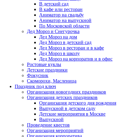
В детский сад
В кафе или ресторан
Аниматор на свадьбу
Аниматор на выпускной
По Московской области
Дед Мороз и Снегурочка
Дед Мороз на дом
Дед Мороз в детский сад
Дед Мороз в ресторан и в кафе
Дед Мороз в школу
Дед Мороз на корпоратив и в офис
Ростовые куклы
Детские праздники
Фокусник
Скоморохи, Масленица
Праздник под ключ
Организация новогодних праздников
Организация детских праздников
Организация детского дня рождения
Выпускной в детском саду
Детские мероприятия в Москве
Выпускной
Проведение квестов
Организация мероприятий
Организация корпоратива