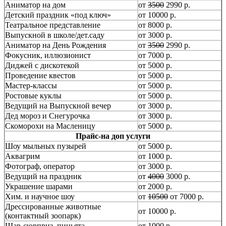
Аниматор на дом
от
3500
2990 р.
Детский праздник «под ключ»
от 10000 р.
Театральное представление
от 8000 р.
Выпускной в школе/дет.саду
от 3000 р.
Аниматор на День Рождения
от
3500
2990 р.
Фокусник, иллюзионист
от 7000 р.
Диджей с дискотекой
от 5000 р.
Проведение квестов
от 5000 р.
Мастер-классы
от 5000 р.
Ростовые куклы
от 5000 р.
Ведущий на Выпускной вечер
от 3000 р.
Дед мороз и Снегурочка
от 3000 р.
Скоморохи на Масленицу
от 5000 р.
Прайс-на доп услуги
Шоу мыльных пузырей
от 5000 р.
Аквагрим
от 1000 р.
Фотограф, оператор
от 3000 р.
Ведущий на праздник
от
4000
3000 р.
Украшение шарами
от 2000 р.
Хим. и научное шоу
от
10500
от 7000 р.
Дрессированные животные
от 10000 р.
(контактный зоопарк)
Шар-сюрприз, пиньята
от 1000 р.