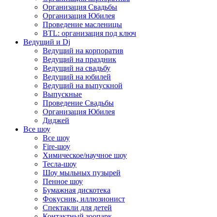
Организация Свадьбы
Организация Юбилея
Проведение масленицы
BTL: организация под ключ
Ведущий и Dj
Ведущий на корпоратив
Ведущий на праздник
Ведущий на свадьбу
Ведущий на юбилей
Ведущий на выпускной
Выпускные
Проведение Свадьбы
Организация Юбилея
Диджей
Все шоу
Все шоу
Fire-шоу
Химическое/научное шоу
Тесла-шоу
Шоу мыльных пузырей
Пенное шоу
Бумажная дискотека
Фокусник, иллюзионист
Спектакли для детей
Контактный зоопарк