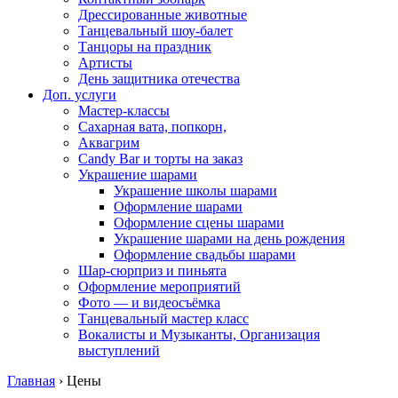
Дрессированные животные
Танцевальный шоу-балет
Танцоры на праздник
Артисты
День защитника отечества
Доп. услуги
Мастер-классы
Сахарная вата, попкорн,
Аквагрим
Candy Bar и торты на заказ
Украшение шарами
Украшение школы шарами
Оформление шарами
Оформление сцены шарами
Украшение шарами на день рождения
Оформление свадьбы шарами
Шар-сюрприз и пиньята
Оформление мероприятий
Фото — и видеосъёмка
Танцевальный мастер класс
Вокалисты и Музыканты, Организация
выступлений
Главная
›
Цены