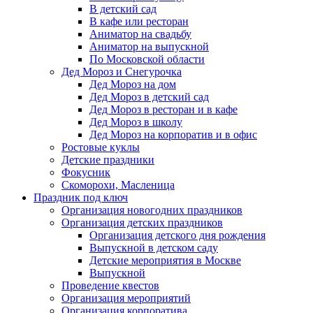
В детский сад
В кафе или ресторан
Аниматор на свадьбу
Аниматор на выпускной
По Московской области
Дед Мороз и Снегурочка
Дед Мороз на дом
Дед Мороз в детский сад
Дед Мороз в ресторан и в кафе
Дед Мороз в школу
Дед Мороз на корпоратив и в офис
Ростовые куклы
Детские праздники
Фокусник
Скоморохи, Масленица
Праздник под ключ
Организация новогодних праздников
Организация детских праздников
Организация детского дня рождения
Выпускной в детском саду
Детские мероприятия в Москве
Выпускной
Проведение квестов
Организация мероприятий
Организация корпоратива