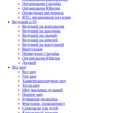
Организация Свадьбы
Организация Юбилея
Проведение масленицы
BTL: организация под ключ
Ведущий и Dj
Ведущий на корпоратив
Ведущий на праздник
Ведущий на свадьбу
Ведущий на юбилей
Ведущий на выпускной
Выпускные
Проведение Свадьбы
Организация Юбилея
Диджей
Все шоу
Все шоу
Fire-шоу
Химическое/научное шоу
Тесла-шоу
Шоу мыльных пузырей
Пенное шоу
Бумажная дискотека
Фокусник, иллюзионист
Спектакли для детей
Контактный зоопарк