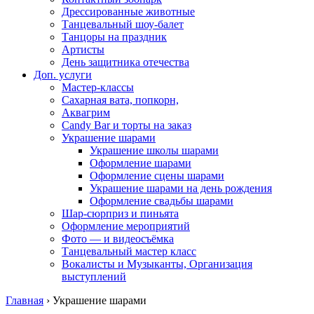
Дрессированные животные
Танцевальный шоу-балет
Танцоры на праздник
Артисты
День защитника отечества
Доп. услуги
Мастер-классы
Сахарная вата, попкорн,
Аквагрим
Candy Bar и торты на заказ
Украшение шарами
Украшение школы шарами
Оформление шарами
Оформление сцены шарами
Украшение шарами на день рождения
Оформление свадьбы шарами
Шар-сюрприз и пиньята
Оформление мероприятий
Фото — и видеосъёмка
Танцевальный мастер класс
Вокалисты и Музыканты, Организация
выступлений
Главная
›
Украшение шарами