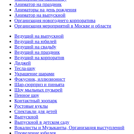
Аниматор на праздник
Аниматоры на день рождения
Аниматор на выпускной
Организация новогоднего корпоратива
Организация мероприятий в Москве и области
Ведущий на выпускной
Ведущий на юбилей
Ведущий на свадьбу
Ведущий на праздник
Ведущий на корпоратив
Диджей
Тесла-шоу
Украшение шарами
Фокусник, иллюзионист
Шар-сюрприз и пиньята
Шоу мыльных пузырей
Пенное шоу
Контактный зоопарк
Ростовые куклы
Спектакли для детей
Выпускной
Выпускной в детском саду
Вокалисты и Музыканты, Организация выступлений
Проведение юбилея