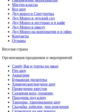
Оформление мероприятий
Мастер-классы
Все шоу
Дед мороз и Снегурочка
Дед Мороз в детский сад
Дед Мороз в ресторан и в кафе
Дед Мороз в школу
Дед Мороз на корпоратив и в офис
Контакты
Отзывы
Веселая страна
Организация праздников и мероприятий
Candy Bar и торты на заказ
Fire-шоу
Аквагрим
Бумажная дискотека
Химическое/научное шоу
Проведение квестов
Сахарная вата, попкорн,
Праздник под ключ
Танцоры, танцевальное шоу
Свадьбы, юбилеи, дни рождения
Скоморохи на масленицу