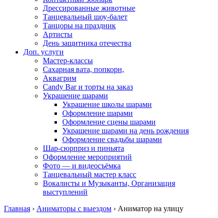
Дрессированные животные
Танцевальный шоу-балет
Танцоры на праздник
Артисты
День защитника отечества
Доп. услуги
Мастер-классы
Сахарная вата, попкорн,
Аквагрим
Candy Bar и торты на заказ
Украшение шарами
Украшение школы шарами
Оформление шарами
Оформление сцены шарами
Украшение шарами на день рождения
Оформление свадьбы шарами
Шар-сюрприз и пиньята
Оформление мероприятий
Фото — и видеосъёмка
Танцевальный мастер класс
Вокалисты и Музыканты, Организация
выступлений
Главная
›
Аниматоры с выездом
›
Аниматор на улицу