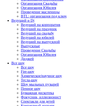
Организация Свадьбы
Организация Юбилея
Проведение масленицы
BTL: организация под ключ
Ведущий и Dj
Ведущий на корпоратив
Ведущий на праздник
Ведущий на свадьбу
Ведущий на юбилей
Ведущий на выпускной
Выпускные
Проведение Свадьбы
Организация Юбилея
Диджей
Все шоу
Все шоу
Fire-шоу
Химическое/научное шоу
Тесла-шоу
Шоу мыльных пузырей
Пенное шоу
Бумажная дискотека
Фокусник, иллюзионист
Спектакли для детей
Контактный зоопарк