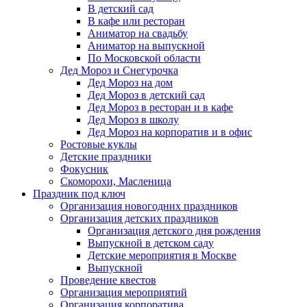
В детский сад
В кафе или ресторан
Аниматор на свадьбу
Аниматор на выпускной
По Московской области
Дед Мороз и Снегурочка
Дед Мороз на дом
Дед Мороз в детский сад
Дед Мороз в ресторан и в кафе
Дед Мороз в школу
Дед Мороз на корпоратив и в офис
Ростовые куклы
Детские праздники
Фокусник
Скоморохи, Масленица
Праздник под ключ
Организация новогодних праздников
Организация детских праздников
Организация детского дня рождения
Выпускной в детском саду
Детские мероприятия в Москве
Выпускной
Проведение квестов
Организация мероприятий
Организация корпоратива