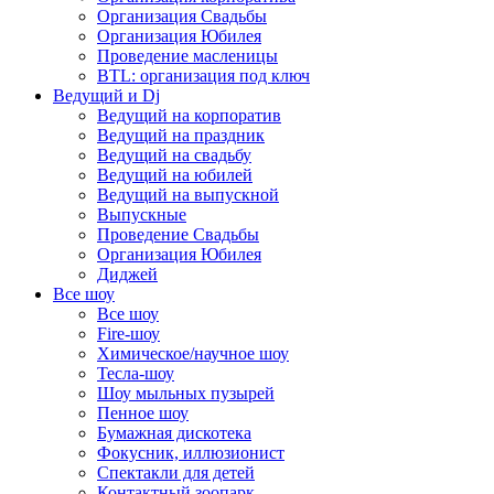
Организация Свадьбы
Организация Юбилея
Проведение масленицы
BTL: организация под ключ
Ведущий и Dj
Ведущий на корпоратив
Ведущий на праздник
Ведущий на свадьбу
Ведущий на юбилей
Ведущий на выпускной
Выпускные
Проведение Свадьбы
Организация Юбилея
Диджей
Все шоу
Все шоу
Fire-шоу
Химическое/научное шоу
Тесла-шоу
Шоу мыльных пузырей
Пенное шоу
Бумажная дискотека
Фокусник, иллюзионист
Спектакли для детей
Контактный зоопарк