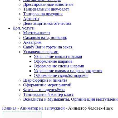
Дрессированные животные
Танцевальный шоу-балет
Танцоры на праздник
Артисты
День защитника отечества
Доп. услуги
Мастер-классы
Сахарная вата, попкорн,
Аквагрим
Candy Bar и торты на заказ
Украшение шарами
Украшение школы шарами
Оформление шарами
Оформление сцены шарами
Украшение шарами на день рождения
Оформление свадьбы шарами
Шар-сюрприз и пиньята
Оформление мероприятий
Фото — и видеосъёмка
Танцевальный мастер класс
Вокалисты и Музыканты, Организация выступлени
Главная
›
Аниматор на выпускной
›
Аниматор Человек-Паук