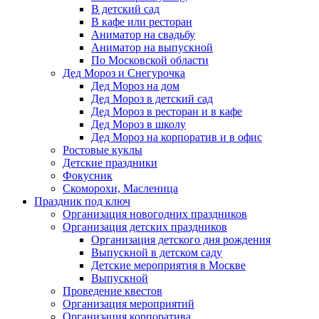
В детский сад
В кафе или ресторан
Аниматор на свадьбу
Аниматор на выпускной
По Московской области
Дед Мороз и Снегурочка
Дед Мороз на дом
Дед Мороз в детский сад
Дед Мороз в ресторан и в кафе
Дед Мороз в школу
Дед Мороз на корпоратив и в офис
Ростовые куклы
Детские праздники
Фокусник
Скоморохи, Масленица
Праздник под ключ
Организация новогодних праздников
Организация детских праздников
Организация детского дня рождения
Выпускной в детском саду
Детские мероприятия в Москве
Выпускной
Проведение квестов
Организация мероприятий
Организация корпоратива