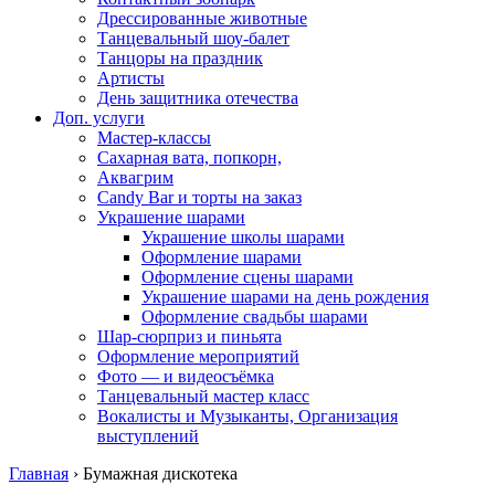
Дрессированные животные
Танцевальный шоу-балет
Танцоры на праздник
Артисты
День защитника отечества
Доп. услуги
Мастер-классы
Сахарная вата, попкорн,
Аквагрим
Candy Bar и торты на заказ
Украшение шарами
Украшение школы шарами
Оформление шарами
Оформление сцены шарами
Украшение шарами на день рождения
Оформление свадьбы шарами
Шар-сюрприз и пиньята
Оформление мероприятий
Фото — и видеосъёмка
Танцевальный мастер класс
Вокалисты и Музыканты, Организация
выступлений
Главная
›
Бумажная дискотека