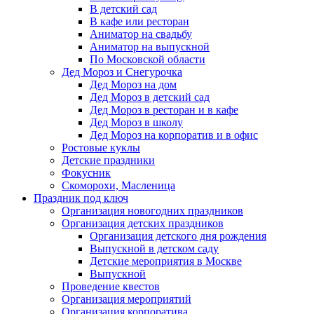
В детский сад
В кафе или ресторан
Аниматор на свадьбу
Аниматор на выпускной
По Московской области
Дед Мороз и Снегурочка
Дед Мороз на дом
Дед Мороз в детский сад
Дед Мороз в ресторан и в кафе
Дед Мороз в школу
Дед Мороз на корпоратив и в офис
Ростовые куклы
Детские праздники
Фокусник
Скоморохи, Масленица
Праздник под ключ
Организация новогодних праздников
Организация детских праздников
Организация детского дня рождения
Выпускной в детском саду
Детские мероприятия в Москве
Выпускной
Проведение квестов
Организация мероприятий
Организация корпоратива