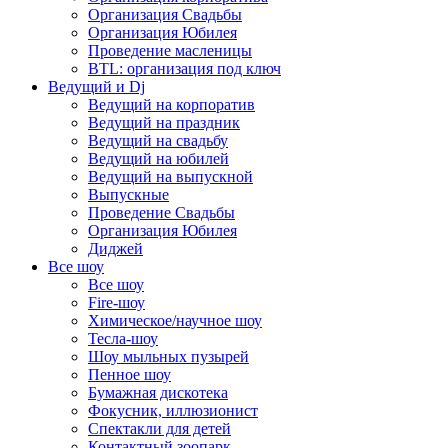
Организация Свадьбы
Организация Юбилея
Проведение масленицы
BTL: организация под ключ
Ведущий и Dj
Ведущий на корпоратив
Ведущий на праздник
Ведущий на свадьбу
Ведущий на юбилей
Ведущий на выпускной
Выпускные
Проведение Свадьбы
Организация Юбилея
Диджей
Все шоу
Все шоу
Fire-шоу
Химическое/научное шоу
Тесла-шоу
Шоу мыльных пузырей
Пенное шоу
Бумажная дискотека
Фокусник, иллюзионист
Спектакли для детей
Контактный зоопарк