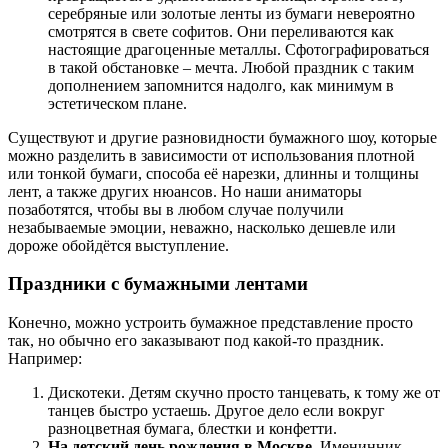
серебряные или золотые ленты из бумаги невероятно
смотрятся в свете софитов. Они переливаются как
настоящие драгоценные металлы. Сфотографироваться
в такой обстановке – мечта. Любой праздник с таким
дополнением запомнится надолго, как минимум в
эстетическом плане.
Существуют и другие разновидности бумажного шоу, которые
можно разделить в зависимости от использования плотной
или тонкой бумаги, способа её нарезки, длинны и толщины
лент, а также других нюансов. Но наши аниматоры
позаботятся, чтобы вы в любом случае получили
незабываемые эмоции, неважно, насколько дешевле или
дороже обойдётся выступление.
Праздники с бумажными лентами
Конечно, можно устроить бумажное представление просто
так, но обычно его заказывают под какой-то праздник.
Например:
Дискотеки. Детям скучно просто танцевать, к тому же от
танцев быстро устаешь. Другое дело если вокруг
разноцветная бумага, блестки и конфетти.
На детский день рождения в Москве.
Именинник