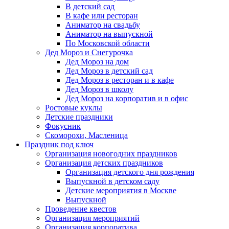
В детский сад
В кафе или ресторан
Аниматор на свадьбу
Аниматор на выпускной
По Московской области
Дед Мороз и Снегурочка
Дед Мороз на дом
Дед Мороз в детский сад
Дед Мороз в ресторан и в кафе
Дед Мороз в школу
Дед Мороз на корпоратив и в офис
Ростовые куклы
Детские праздники
Фокусник
Скоморохи, Масленица
Праздник под ключ
Организация новогодних праздников
Организация детских праздников
Организация детского дня рождения
Выпускной в детском саду
Детские мероприятия в Москве
Выпускной
Проведение квестов
Организация мероприятий
Организация корпоратива