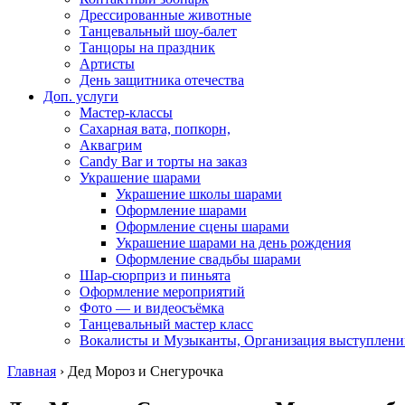
Дрессированные животные
Танцевальный шоу-балет
Танцоры на праздник
Артисты
День защитника отечества
Доп. услуги
Мастер-классы
Сахарная вата, попкорн,
Аквагрим
Candy Bar и торты на заказ
Украшение шарами
Украшение школы шарами
Оформление шарами
Оформление сцены шарами
Украшение шарами на день рождения
Оформление свадьбы шарами
Шар-сюрприз и пиньята
Оформление мероприятий
Фото — и видеосъёмка
Танцевальный мастер класс
Вокалисты и Музыканты, Организация выступлени
Главная
›
Дед Мороз и Снегурочка