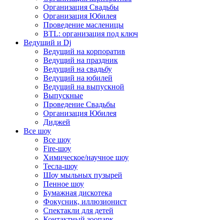
Организация Свадьбы
Организация Юбилея
Проведение масленицы
BTL: организация под ключ
Ведущий и Dj
Ведущий на корпоратив
Ведущий на праздник
Ведущий на свадьбу
Ведущий на юбилей
Ведущий на выпускной
Выпускные
Проведение Свадьбы
Организация Юбилея
Диджей
Все шоу
Все шоу
Fire-шоу
Химическое/научное шоу
Тесла-шоу
Шоу мыльных пузырей
Пенное шоу
Бумажная дискотека
Фокусник, иллюзионист
Спектакли для детей
Контактный зоопарк