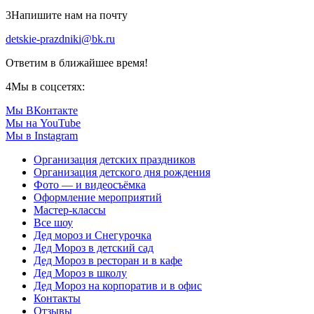
3
Напишите нам на почту
detskie-prazdniki@bk.ru
Ответим в ближайшее время!
4
Мы в соцсетях:
Мы ВКонтакте
Мы на YouTube
Мы в Instagram
Организация детских праздников
Организация детского дня рождения
Фото — и видеосъёмка
Оформление мероприятий
Мастер-классы
Все шоу
Дед мороз и Снегурочка
Дед Мороз в детский сад
Дед Мороз в ресторан и в кафе
Дед Мороз в школу
Дед Мороз на корпоратив и в офис
Контакты
Отзывы