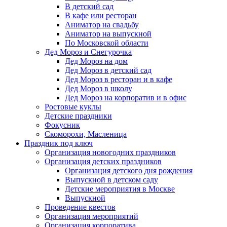
В детский сад
В кафе или ресторан
Аниматор на свадьбу
Аниматор на выпускной
По Московской области
Дед Мороз и Снегурочка
Дед Мороз на дом
Дед Мороз в детский сад
Дед Мороз в ресторан и в кафе
Дед Мороз в школу
Дед Мороз на корпоратив и в офис
Ростовые куклы
Детские праздники
Фокусник
Скоморохи, Масленица
Праздник под ключ
Организация новогодних праздников
Организация детских праздников
Организация детского дня рождения
Выпускной в детском саду
Детские мероприятия в Москве
Выпускной
Проведение квестов
Организация мероприятий
Организация корпоратива