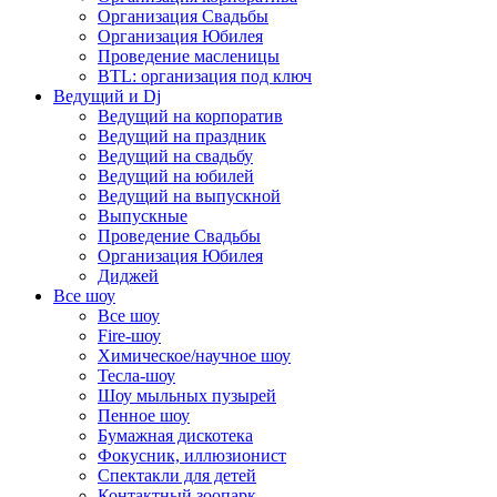
Организация Свадьбы
Организация Юбилея
Проведение масленицы
BTL: организация под ключ
Ведущий и Dj
Ведущий на корпоратив
Ведущий на праздник
Ведущий на свадьбу
Ведущий на юбилей
Ведущий на выпускной
Выпускные
Проведение Свадьбы
Организация Юбилея
Диджей
Все шоу
Все шоу
Fire-шоу
Химическое/научное шоу
Тесла-шоу
Шоу мыльных пузырей
Пенное шоу
Бумажная дискотека
Фокусник, иллюзионист
Спектакли для детей
Контактный зоопарк