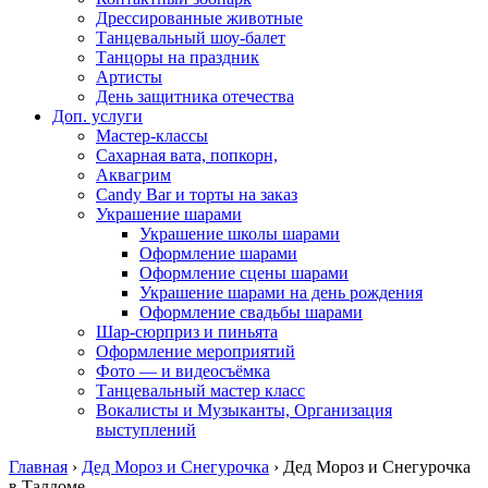
Дрессированные животные
Танцевальный шоу-балет
Танцоры на праздник
Артисты
День защитника отечества
Доп. услуги
Мастер-классы
Сахарная вата, попкорн,
Аквагрим
Candy Bar и торты на заказ
Украшение шарами
Украшение школы шарами
Оформление шарами
Оформление сцены шарами
Украшение шарами на день рождения
Оформление свадьбы шарами
Шар-сюрприз и пиньята
Оформление мероприятий
Фото — и видеосъёмка
Танцевальный мастер класс
Вокалисты и Музыканты, Организация
выступлений
Главная
›
Дед Мороз и Снегурочка
›
Дед Мороз и Снегурочка
в Талдоме