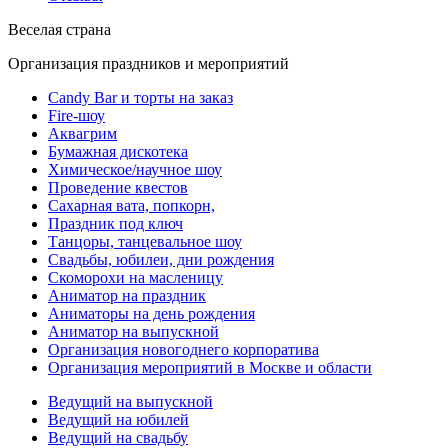
Веселая страна
Организация праздников и мероприятий
Candy Bar и торты на заказ
Fire-шоу
Аквагрим
Бумажная дискотека
Химическое/научное шоу
Проведение квестов
Сахарная вата, попкорн,
Праздник под ключ
Танцоры, танцевальное шоу
Свадьбы, юбилеи, дни рождения
Скоморохи на масленицу
Аниматор на праздник
Аниматоры на день рождения
Аниматор на выпускной
Организация новогоднего корпоратива
Организация мероприятий в Москве и области
Ведущий на выпускной
Ведущий на юбилей
Ведущий на свадьбу