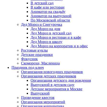
В детский сад
В кафе или ресторан
Аниматор на свадьбу
Аниматор на выпускной
По Московской области
Дед Мороз и Снегурочка
Дед Мороз на дом
Дед Мороз в детский сад
Дед Мороз в ресторан и в кафе
Дед Мороз в школу
Дед Мороз на корпоратив и в офис
Ростовые куклы
Детские праздники
Фокусник
Скоморохи, Масленица
Праздник под ключ
Организация новогодних праздников
Организация детских праздников
Организация детского дня рождения
Выпускной в детском саду
Детские мероприятия в Москве
Выпускной
Проведение квестов
Организация мероприятий
Организация корпоратива