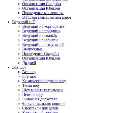
Организация Свадьбы
Организация Юбилея
Проведение масленицы
BTL: организация под ключ
Ведущий и Dj
Ведущий на корпоратив
Ведущий на праздник
Ведущий на свадьбу
Ведущий на юбилей
Ведущий на выпускной
Выпускные
Проведение Свадьбы
Организация Юбилея
Диджей
Все шоу
Все шоу
Fire-шоу
Химическое/научное шоу
Тесла-шоу
Шоу мыльных пузырей
Пенное шоу
Бумажная дискотека
Фокусник, иллюзионист
Спектакли для детей
Контактный зоопарк