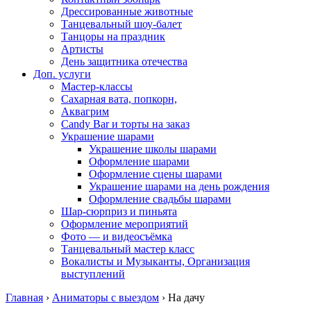
Дрессированные животные
Танцевальный шоу-балет
Танцоры на праздник
Артисты
День защитника отечества
Доп. услуги
Мастер-классы
Сахарная вата, попкорн,
Аквагрим
Candy Bar и торты на заказ
Украшение шарами
Украшение школы шарами
Оформление шарами
Оформление сцены шарами
Украшение шарами на день рождения
Оформление свадьбы шарами
Шар-сюрприз и пиньята
Оформление мероприятий
Фото — и видеосъёмка
Танцевальный мастер класс
Вокалисты и Музыканты, Организация
выступлений
Главная
›
Аниматоры с выездом
›
На дачу