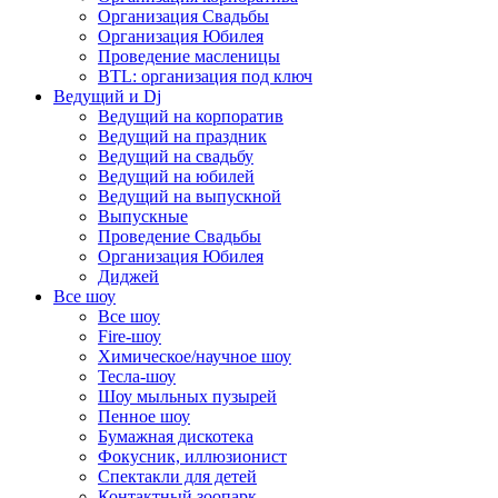
Организация Свадьбы
Организация Юбилея
Проведение масленицы
BTL: организация под ключ
Ведущий и Dj
Ведущий на корпоратив
Ведущий на праздник
Ведущий на свадьбу
Ведущий на юбилей
Ведущий на выпускной
Выпускные
Проведение Свадьбы
Организация Юбилея
Диджей
Все шоу
Все шоу
Fire-шоу
Химическое/научное шоу
Тесла-шоу
Шоу мыльных пузырей
Пенное шоу
Бумажная дискотека
Фокусник, иллюзионист
Спектакли для детей
Контактный зоопарк