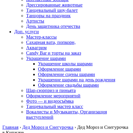
Дрессированные животные
Танцевальный шоу-балет
Танцоры на праздник
Артисты
День защитника отечества
Доп. услуги
Мастер-классы
Сахарная вата, попкорн,
Аквагрим
Candy Bar и торты на заказ
Украшение шарами
Украшение школы шарами
Оформление шарами
Оформление сцены шарами
Украшение шарами на день рождения
Оформление свадьбы шарами
Шар-сюрприз и пиньята
Оформление мероприятий
Фото — и видеосъёмка
Танцевальный мастер класс
Вокалисты и Музыканты, Организация
выступлений
Главная
›
Дед Мороз и Снегурочка
›
Дед Мороз и Снегурочка
в Киржаче