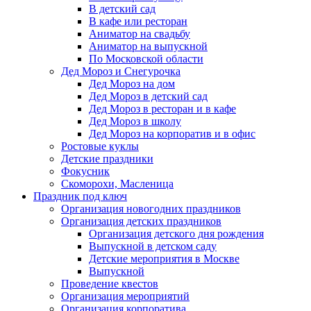
В детский сад
В кафе или ресторан
Аниматор на свадьбу
Аниматор на выпускной
По Московской области
Дед Мороз и Снегурочка
Дед Мороз на дом
Дед Мороз в детский сад
Дед Мороз в ресторан и в кафе
Дед Мороз в школу
Дед Мороз на корпоратив и в офис
Ростовые куклы
Детские праздники
Фокусник
Скоморохи, Масленица
Праздник под ключ
Организация новогодних праздников
Организация детских праздников
Организация детского дня рождения
Выпускной в детском саду
Детские мероприятия в Москве
Выпускной
Проведение квестов
Организация мероприятий
Организация корпоратива