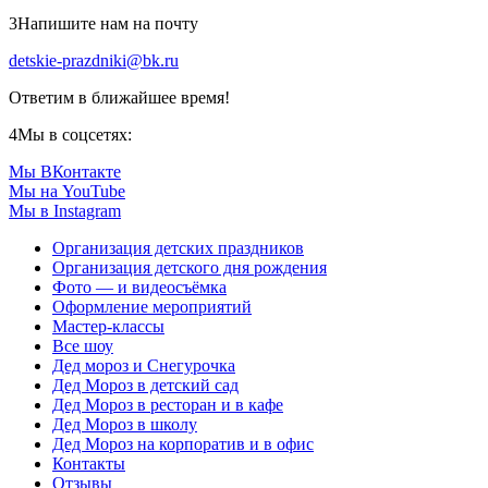
3
Напишите нам на почту
detskie-prazdniki@bk.ru
Ответим в ближайшее время!
4
Мы в соцсетях:
Мы ВКонтакте
Мы на YouTube
Мы в Instagram
Организация детских праздников
Организация детского дня рождения
Фото — и видеосъёмка
Оформление мероприятий
Мастер-классы
Все шоу
Дед мороз и Снегурочка
Дед Мороз в детский сад
Дед Мороз в ресторан и в кафе
Дед Мороз в школу
Дед Мороз на корпоратив и в офис
Контакты
Отзывы