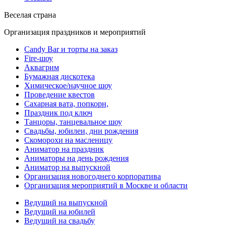
Веселая страна
Организация праздников и мероприятий
Candy Bar и торты на заказ
Fire-шоу
Аквагрим
Бумажная дискотека
Химическое/научное шоу
Проведение квестов
Сахарная вата, попкорн,
Праздник под ключ
Танцоры, танцевальное шоу
Свадьбы, юбилеи, дни рождения
Скоморохи на масленицу
Аниматор на праздник
Аниматоры на день рождения
Аниматор на выпускной
Организация новогоднего корпоратива
Организация мероприятий в Москве и области
Ведущий на выпускной
Ведущий на юбилей
Ведущий на свадьбу