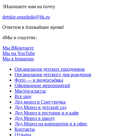
3
Напишите нам на почту
detskie-prazdniki@bk.ru
Ответим в ближайшее время!
4
Мы в соцсетях:
Мы ВКонтакте
Мы на YouTube
Мы в Instagram
Организация детских праздников
Организация детского дня рождения
Фото — и видеосъёмка
Оформление мероприятий
Мастер-классы
Все шоу
Дед мороз и Снегурочка
Дед Мороз в детский сад
Дед Мороз в ресторан и в кафе
Дед Мороз в школу
Дед Мороз на корпоратив и в офис
Контакты
Отзывы