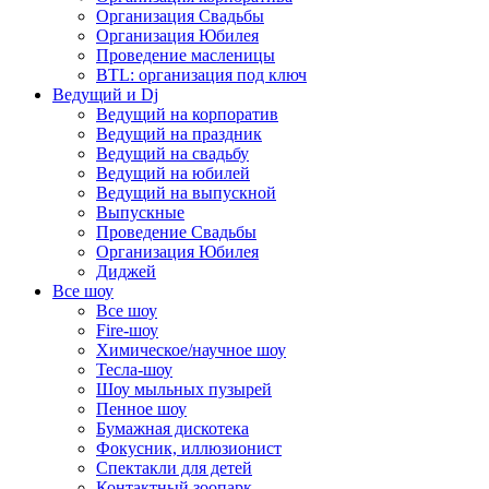
Организация Свадьбы
Организация Юбилея
Проведение масленицы
BTL: организация под ключ
Ведущий и Dj
Ведущий на корпоратив
Ведущий на праздник
Ведущий на свадьбу
Ведущий на юбилей
Ведущий на выпускной
Выпускные
Проведение Свадьбы
Организация Юбилея
Диджей
Все шоу
Все шоу
Fire-шоу
Химическое/научное шоу
Тесла-шоу
Шоу мыльных пузырей
Пенное шоу
Бумажная дискотека
Фокусник, иллюзионист
Спектакли для детей
Контактный зоопарк