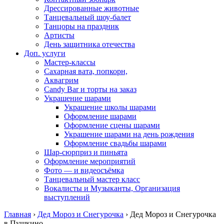
Дрессированные животные
Танцевальный шоу-балет
Танцоры на праздник
Артисты
День защитника отечества
Доп. услуги
Мастер-классы
Сахарная вата, попкорн,
Аквагрим
Candy Bar и торты на заказ
Украшение шарами
Украшение школы шарами
Оформление шарами
Оформление сцены шарами
Украшение шарами на день рождения
Оформление свадьбы шарами
Шар-сюрприз и пиньята
Оформление мероприятий
Фото — и видеосъёмка
Танцевальный мастер класс
Вокалисты и Музыканты, Организация
выступлений
Главная
›
Дед Мороз и Снегурочка
›
Дед Мороз и Снегурочка
в Пушкино