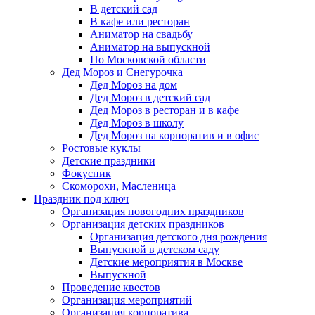
В детский сад
В кафе или ресторан
Аниматор на свадьбу
Аниматор на выпускной
По Московской области
Дед Мороз и Снегурочка
Дед Мороз на дом
Дед Мороз в детский сад
Дед Мороз в ресторан и в кафе
Дед Мороз в школу
Дед Мороз на корпоратив и в офис
Ростовые куклы
Детские праздники
Фокусник
Скоморохи, Масленица
Праздник под ключ
Организация новогодних праздников
Организация детских праздников
Организация детского дня рождения
Выпускной в детском саду
Детские мероприятия в Москве
Выпускной
Проведение квестов
Организация мероприятий
Организация корпоратива