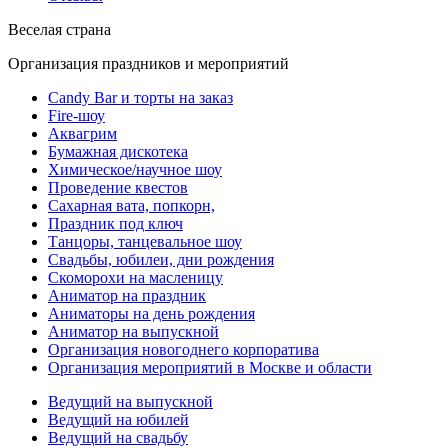
Веселая страна
Организация праздников и мероприятий
Candy Bar и торты на заказ
Fire-шоу
Аквагрим
Бумажная дискотека
Химическое/научное шоу
Проведение квестов
Сахарная вата, попкорн,
Праздник под ключ
Танцоры, танцевальное шоу
Свадьбы, юбилеи, дни рождения
Скоморохи на масленицу
Аниматор на праздник
Аниматоры на день рождения
Аниматор на выпускной
Организация новогоднего корпоратива
Организация мероприятий в Москве и области
Ведущий на выпускной
Ведущий на юбилей
Ведущий на свадьбу