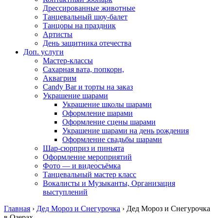
Дрессированные животные
Танцевальный шоу-балет
Танцоры на праздник
Артисты
День защитника отечества
Доп. услуги
Мастер-классы
Сахарная вата, попкорн,
Аквагрим
Candy Bar и торты на заказ
Украшение шарами
Украшение школы шарами
Оформление шарами
Оформление сцены шарами
Украшение шарами на день рождения
Оформление свадьбы шарами
Шар-сюрприз и пиньята
Оформление мероприятий
Фото — и видеосъёмка
Танцевальный мастер класс
Вокалисты и Музыканты, Организация
выступлений
Главная
›
Дед Мороз и Снегурочка
›
Дед Мороз и Снегурочка
в Озерах