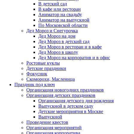
В детский сад
В кафе или ресторан
Аниматор на свадьбу
Аниматор на выпускной
По Московской области
Дед Мороз и Снегурочка
Дед Мороз на дом
Дед Мороз в детский сад
Дед Мороз в ресторан и в кафе
Дед Мороз в школу
Дед Мороз на корпоратив и в офис
Ростовые куклы
Детские праздники
Фокусник
Скоморохи, Масленица
Праздник под ключ
Организация новогодних праздников
Организация детских праздников
Организация детского дня рождения
Выпускной в детском саду
Детские мероприятия в Москве
Выпускной
Проведение квестов
Организация мероприятий
Организация корпоратива