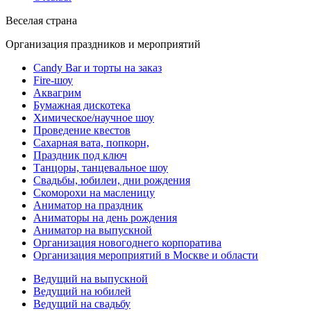
Веселая страна
Организация праздников и мероприятий
Candy Bar и торты на заказ
Fire-шоу
Аквагрим
Бумажная дискотека
Химическое/научное шоу
Проведение квестов
Сахарная вата, попкорн,
Праздник под ключ
Танцоры, танцевальное шоу
Свадьбы, юбилеи, дни рождения
Скоморохи на масленицу
Аниматор на праздник
Аниматоры на день рождения
Аниматор на выпускной
Организация новогоднего корпоратива
Организация мероприятий в Москве и области
Ведущий на выпускной
Ведущий на юбилей
Ведущий на свадьбу