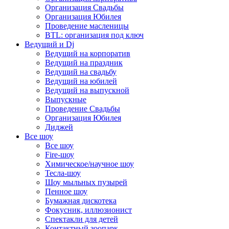
Организация Свадьбы
Организация Юбилея
Проведение масленицы
BTL: организация под ключ
Ведущий и Dj
Ведущий на корпоратив
Ведущий на праздник
Ведущий на свадьбу
Ведущий на юбилей
Ведущий на выпускной
Выпускные
Проведение Свадьбы
Организация Юбилея
Диджей
Все шоу
Все шоу
Fire-шоу
Химическое/научное шоу
Тесла-шоу
Шоу мыльных пузырей
Пенное шоу
Бумажная дискотека
Фокусник, иллюзионист
Спектакли для детей
Контактный зоопарк