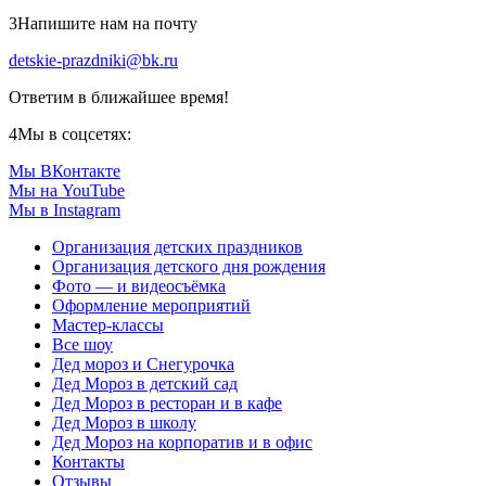
3
Напишите нам на почту
detskie-prazdniki@bk.ru
Ответим в ближайшее время!
4
Мы в соцсетях:
Мы ВКонтакте
Мы на YouTube
Мы в Instagram
Организация детских праздников
Организация детского дня рождения
Фото — и видеосъёмка
Оформление мероприятий
Мастер-классы
Все шоу
Дед мороз и Снегурочка
Дед Мороз в детский сад
Дед Мороз в ресторан и в кафе
Дед Мороз в школу
Дед Мороз на корпоратив и в офис
Контакты
Отзывы