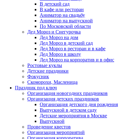
В детский сад
В кафе или ресторан
Аниматор на свадьбу
Аниматор на выпускной
По Московской области
Дед Мороз и Снегурочка
Дед Мороз на дом
Дед Мороз в детский сад
Дед Мороз в ресторан и в кафе
Дед Мороз в школу
Дед Мороз на корпоратив и в офис
Ростовые куклы
Детские праздники
Фокусник
Скоморохи, Масленица
Праздник под ключ
Организация новогодних праздников
Организация детских праздников
Организация детского дня рождения
Выпускной в детском саду
Детские мероприятия в Москве
Выпускной
Проведение квестов
Организация мероприятий
Организация корпоратива