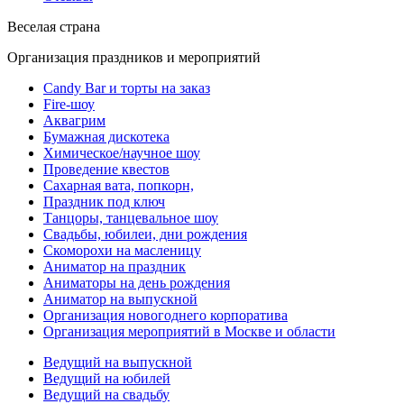
Веселая страна
Организация праздников и мероприятий
Candy Bar и торты на заказ
Fire-шоу
Аквагрим
Бумажная дискотека
Химическое/научное шоу
Проведение квестов
Сахарная вата, попкорн,
Праздник под ключ
Танцоры, танцевальное шоу
Свадьбы, юбилеи, дни рождения
Скоморохи на масленицу
Аниматор на праздник
Аниматоры на день рождения
Аниматор на выпускной
Организация новогоднего корпоратива
Организация мероприятий в Москве и области
Ведущий на выпускной
Ведущий на юбилей
Ведущий на свадьбу