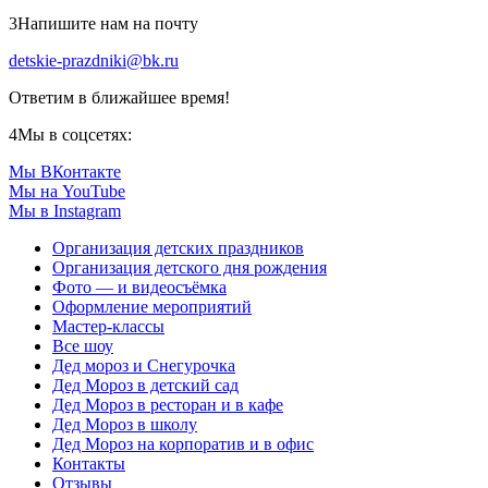
3
Напишите нам на почту
detskie-prazdniki@bk.ru
Ответим в ближайшее время!
4
Мы в соцсетях:
Мы ВКонтакте
Мы на YouTube
Мы в Instagram
Организация детских праздников
Организация детского дня рождения
Фото — и видеосъёмка
Оформление мероприятий
Мастер-классы
Все шоу
Дед мороз и Снегурочка
Дед Мороз в детский сад
Дед Мороз в ресторан и в кафе
Дед Мороз в школу
Дед Мороз на корпоратив и в офис
Контакты
Отзывы