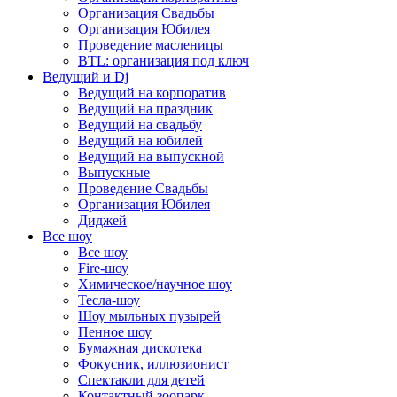
Организация Свадьбы
Организация Юбилея
Проведение масленицы
BTL: организация под ключ
Ведущий и Dj
Ведущий на корпоратив
Ведущий на праздник
Ведущий на свадьбу
Ведущий на юбилей
Ведущий на выпускной
Выпускные
Проведение Свадьбы
Организация Юбилея
Диджей
Все шоу
Все шоу
Fire-шоу
Химическое/научное шоу
Тесла-шоу
Шоу мыльных пузырей
Пенное шоу
Бумажная дискотека
Фокусник, иллюзионист
Спектакли для детей
Контактный зоопарк