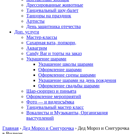
Дрессированные животные
Танцевальный шоу-балет
Танцоры на праздник
Артисты
День защитника отечества
Доп. услуги
Мастер-классы
Сахарная вата, попкорн,
Аквагрим
Candy Bar и торты на заказ
Украшение шарами
Украшение школы шарами
Оформление шарами
Оформление сцены шарами
Украшение шарами на день рождения
Оформление свадьбы шарами
Шар-сюрприз и пиньята
Оформление мероприятий
Фото — и видеосъёмка
Танцевальный мастер класс
Вокалисты и Музыканты, Организация
выступлений
Главная
›
Дед Мороз и Снегурочка
›
Дед Мороз и Снегурочка
в Видном