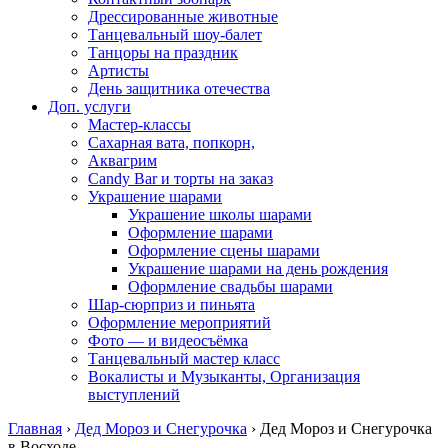
Дрессированные животные
Танцевальный шоу-балет
Танцоры на праздник
Артисты
День защитника отечества
Доп. услуги
Мастер-классы
Сахарная вата, попкорн,
Аквагрим
Candy Bar и торты на заказ
Украшение шарами
Украшение школы шарами
Оформление шарами
Оформление сцены шарами
Украшение шарами на день рождения
Оформление свадьбы шарами
Шар-сюрприз и пиньята
Оформление мероприятий
Фото — и видеосъёмка
Танцевальный мастер класс
Вокалисты и Музыканты, Организация
выступлений
Главная
›
Дед Мороз и Снегурочка
›
Дед Мороз и Снегурочка
в Восходе