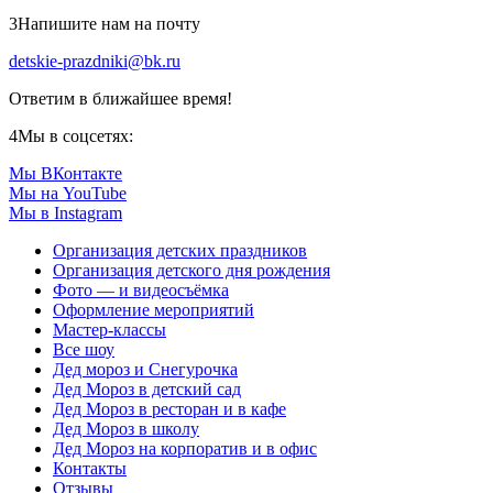
3
Напишите нам на почту
detskie-prazdniki@bk.ru
Ответим в ближайшее время!
4
Мы в соцсетях:
Мы ВКонтакте
Мы на YouTube
Мы в Instagram
Организация детских праздников
Организация детского дня рождения
Фото — и видеосъёмка
Оформление мероприятий
Мастер-классы
Все шоу
Дед мороз и Снегурочка
Дед Мороз в детский сад
Дед Мороз в ресторан и в кафе
Дед Мороз в школу
Дед Мороз на корпоратив и в офис
Контакты
Отзывы