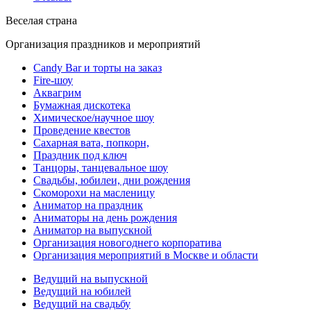
Веселая страна
Организация праздников и мероприятий
Candy Bar и торты на заказ
Fire-шоу
Аквагрим
Бумажная дискотека
Химическое/научное шоу
Проведение квестов
Сахарная вата, попкорн,
Праздник под ключ
Танцоры, танцевальное шоу
Свадьбы, юбилеи, дни рождения
Скоморохи на масленицу
Аниматор на праздник
Аниматоры на день рождения
Аниматор на выпускной
Организация новогоднего корпоратива
Организация мероприятий в Москве и области
Ведущий на выпускной
Ведущий на юбилей
Ведущий на свадьбу