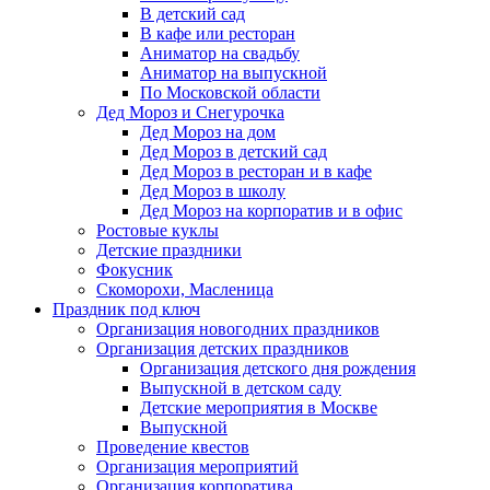
В детский сад
В кафе или ресторан
Аниматор на свадьбу
Аниматор на выпускной
По Московской области
Дед Мороз и Снегурочка
Дед Мороз на дом
Дед Мороз в детский сад
Дед Мороз в ресторан и в кафе
Дед Мороз в школу
Дед Мороз на корпоратив и в офис
Ростовые куклы
Детские праздники
Фокусник
Скоморохи, Масленица
Праздник под ключ
Организация новогодних праздников
Организация детских праздников
Организация детского дня рождения
Выпускной в детском саду
Детские мероприятия в Москве
Выпускной
Проведение квестов
Организация мероприятий
Организация корпоратива