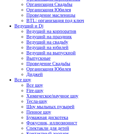
Организация Свадьбы
Организация Юбилея
Проведение масленицы
BTL: организация под ключ
Ведущий и Dj
Ведущий на корпоратив
Ведущий на праздник
Ведущий на свадьбу
Ведущий на юбилей
Ведущий на выпускной
Выпускные
Проведение Свадьбы
Организация Юбилея
Диджей
Все шоу
Все шоу
Fire-шоу
Химическое/научное шоу
Тесла-шоу
Шоу мыльных пузырей
Пенное шоу
Бумажная дискотека
Фокусник, иллюзионист
Спектакли для детей
Контактный зоопарк