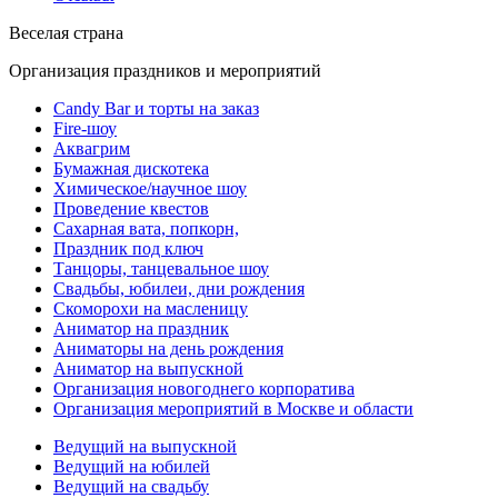
Веселая страна
Организация праздников и мероприятий
Candy Bar и торты на заказ
Fire-шоу
Аквагрим
Бумажная дискотека
Химическое/научное шоу
Проведение квестов
Сахарная вата, попкорн,
Праздник под ключ
Танцоры, танцевальное шоу
Свадьбы, юбилеи, дни рождения
Скоморохи на масленицу
Аниматор на праздник
Аниматоры на день рождения
Аниматор на выпускной
Организация новогоднего корпоратива
Организация мероприятий в Москве и области
Ведущий на выпускной
Ведущий на юбилей
Ведущий на свадьбу