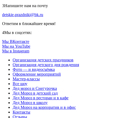
3
Напишите нам на почту
detskie-prazdniki@bk.ru
Ответим в ближайшее время!
4
Мы в соцсетях:
Мы ВКонтакте
Мы на YouTube
Мы в Instagram
Организация детских праздников
Организация детского дня рождения
Фото — и видеосъёмка
Оформление мероприятий
Мастер-классы
Все шоу
Дед мороз и Снегурочка
Дед Мороз в детский сад
Дед Мороз в ресторан и в кафе
Дед Мороз в школу
Дед Мороз на корпоратив и в офис
Контакты
Отзывы