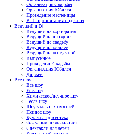
Организация Свадьбы
Организация Юбилея
Проведение масленицы
BTL: организация под ключ
Ведущий и Dj
Ведущий на корпоратив
Ведущий на праздник
Ведущий на свадьбу
Ведущий на юбилей
Ведущий на выпускной
Выпускные
Проведение Свадьбы
Организация Юбилея
Диджей
Все шоу
Все шоу
Fire-шоу
Химическое/научное шоу
Тесла-шоу
Шоу мыльных пузырей
Пенное шоу
Бумажная дискотека
Фокусник, иллюзионист
Спектакли для детей
Контактный зоопарк