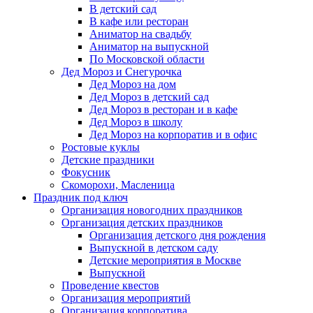
В детский сад
В кафе или ресторан
Аниматор на свадьбу
Аниматор на выпускной
По Московской области
Дед Мороз и Снегурочка
Дед Мороз на дом
Дед Мороз в детский сад
Дед Мороз в ресторан и в кафе
Дед Мороз в школу
Дед Мороз на корпоратив и в офис
Ростовые куклы
Детские праздники
Фокусник
Скоморохи, Масленица
Праздник под ключ
Организация новогодних праздников
Организация детских праздников
Организация детского дня рождения
Выпускной в детском саду
Детские мероприятия в Москве
Выпускной
Проведение квестов
Организация мероприятий
Организация корпоратива