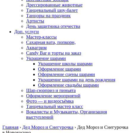
Дрессированные животные
Танцевальный шоу-балет
Танцоры на праздник
Артисты
День защитника отечества
Доп. услуги
Мастер-классы
Сахарная вата, попкорн,
Аквагрим
Candy Bar и торты на заказ
Украшение шарами
Украшение школы шарами
Оформление шарами
Оформление сцены шарами
Украшение шарами на день рождения
Оформление свадьбы шарами
Шар-сюрприз и пиньята
Оформление мероприятий
Фото — и видеосъёмка
Танцевальный мастер класс
Вокалисты и Музыканты, Организация
выступлений
Главная
›
Дед Мороз и Снегурочка
›
Дед Мороз и Снегурочка
в Новокосино