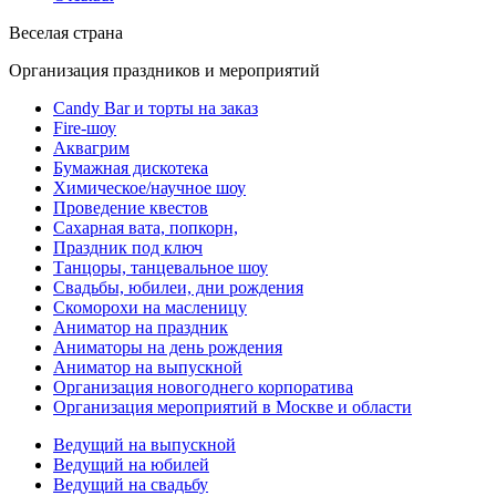
Веселая страна
Организация праздников и мероприятий
Candy Bar и торты на заказ
Fire-шоу
Аквагрим
Бумажная дискотека
Химическое/научное шоу
Проведение квестов
Сахарная вата, попкорн,
Праздник под ключ
Танцоры, танцевальное шоу
Свадьбы, юбилеи, дни рождения
Скоморохи на масленицу
Аниматор на праздник
Аниматоры на день рождения
Аниматор на выпускной
Организация новогоднего корпоратива
Организация мероприятий в Москве и области
Ведущий на выпускной
Ведущий на юбилей
Ведущий на свадьбу