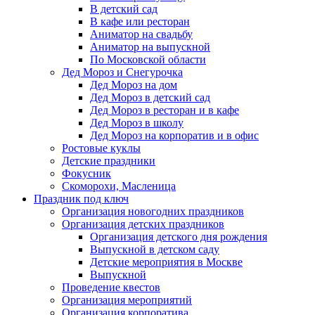
В детский сад
В кафе или ресторан
Аниматор на свадьбу
Аниматор на выпускной
По Московской области
Дед Мороз и Снегурочка
Дед Мороз на дом
Дед Мороз в детский сад
Дед Мороз в ресторан и в кафе
Дед Мороз в школу
Дед Мороз на корпоратив и в офис
Ростовые куклы
Детские праздники
Фокусник
Скоморохи, Масленица
Праздник под ключ
Организация новогодних праздников
Организация детских праздников
Организация детского дня рождения
Выпускной в детском саду
Детские мероприятия в Москве
Выпускной
Проведение квестов
Организация мероприятий
Организация корпоратива