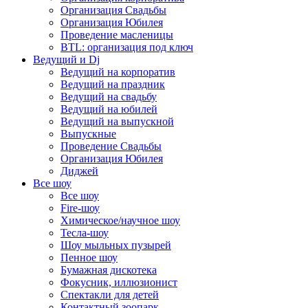
Организация Свадьбы
Организация Юбилея
Проведение масленицы
BTL: организация под ключ
Ведущий и Dj
Ведущий на корпоратив
Ведущий на праздник
Ведущий на свадьбу
Ведущий на юбилей
Ведущий на выпускной
Выпускные
Проведение Свадьбы
Организация Юбилея
Диджей
Все шоу
Все шоу
Fire-шоу
Химическое/научное шоу
Тесла-шоу
Шоу мыльных пузырей
Пенное шоу
Бумажная дискотека
Фокусник, иллюзионист
Спектакли для детей
Контактный зоопарк