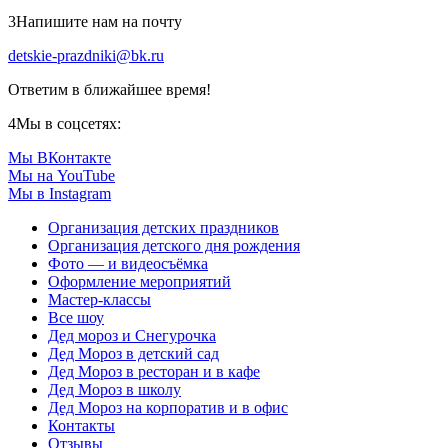
3
Напишите нам на почту
detskie-prazdniki@bk.ru
Ответим в ближайшее время!
4
Мы в соцсетях:
Мы ВКонтакте
Мы на YouTube
Мы в Instagram
Организация детских праздников
Организация детского дня рождения
Фото — и видеосъёмка
Оформление мероприятий
Мастер-классы
Все шоу
Дед мороз и Снегурочка
Дед Мороз в детский сад
Дед Мороз в ресторан и в кафе
Дед Мороз в школу
Дед Мороз на корпоратив и в офис
Контакты
Отзывы