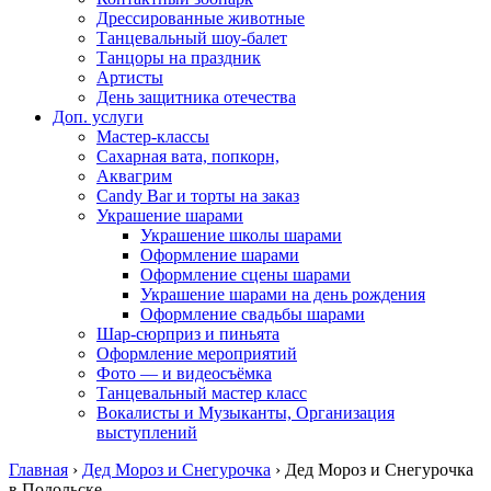
Дрессированные животные
Танцевальный шоу-балет
Танцоры на праздник
Артисты
День защитника отечества
Доп. услуги
Мастер-классы
Сахарная вата, попкорн,
Аквагрим
Candy Bar и торты на заказ
Украшение шарами
Украшение школы шарами
Оформление шарами
Оформление сцены шарами
Украшение шарами на день рождения
Оформление свадьбы шарами
Шар-сюрприз и пиньята
Оформление мероприятий
Фото — и видеосъёмка
Танцевальный мастер класс
Вокалисты и Музыканты, Организация
выступлений
Главная
›
Дед Мороз и Снегурочка
›
Дед Мороз и Снегурочка
в Подольске