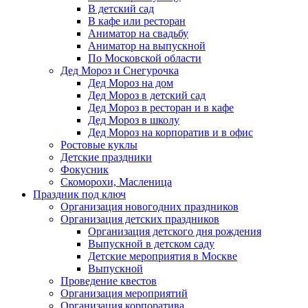
В детский сад
В кафе или ресторан
Аниматор на свадьбу
Аниматор на выпускной
По Московской области
Дед Мороз и Снегурочка
Дед Мороз на дом
Дед Мороз в детский сад
Дед Мороз в ресторан и в кафе
Дед Мороз в школу
Дед Мороз на корпоратив и в офис
Ростовые куклы
Детские праздники
Фокусник
Скоморохи, Масленица
Праздник под ключ
Организация новогодних праздников
Организация детских праздников
Организация детского дня рождения
Выпускной в детском саду
Детские мероприятия в Москве
Выпускной
Проведение квестов
Организация мероприятий
Организация корпоратива