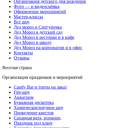
Организация детского дня рождения
Фото — и видеосъёмка
Оформление мероприятий
Мастер-классы
Все шоу
Дед мороз и Снегурочка
Дед Мороз в детский сад
Дед Мороз в ресторан и в кафе
Дед Мороз в школу
Дед Мороз на корпоратив и в офис
Контакты
Отзывы
Веселая страна
Организация праздников и мероприятий
Candy Bar и торты на заказ
Fire-шоу
Аквагрим
Бумажная дискотека
Химическое/научное шоу
Проведение квестов
Сахарная вата, попкорн,
Праздник под ключ