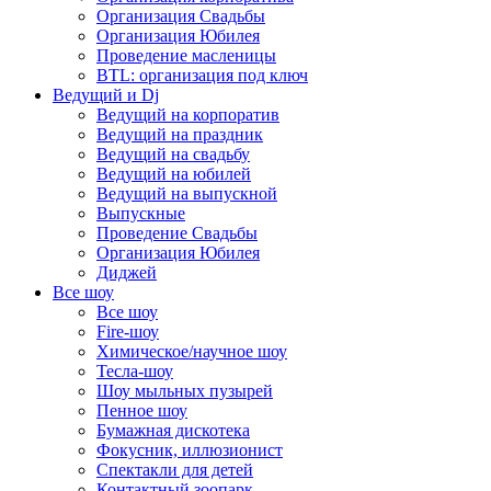
Организация Свадьбы
Организация Юбилея
Проведение масленицы
BTL: организация под ключ
Ведущий и Dj
Ведущий на корпоратив
Ведущий на праздник
Ведущий на свадьбу
Ведущий на юбилей
Ведущий на выпускной
Выпускные
Проведение Свадьбы
Организация Юбилея
Диджей
Все шоу
Все шоу
Fire-шоу
Химическое/научное шоу
Тесла-шоу
Шоу мыльных пузырей
Пенное шоу
Бумажная дискотека
Фокусник, иллюзионист
Спектакли для детей
Контактный зоопарк