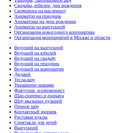
Танцоры, танцевальное шоу
Свадьбы, юбилеи, дни рождения
Скоморохи на масленицу
Аниматор на праздник
Аниматоры на день рождения
Аниматор на выпускной
Организация новогоднего корпоратива
Организация мероприятий в Москве и области
Ведущий на выпускной
Ведущий на юбилей
Ведущий на свадьбу
Ведущий на праздник
Ведущий на корпоратив
Диджей
Тесла-шоу
Украшение шарами
Фокусник, иллюзионист
Шар-сюрприз и пиньята
Шоу мыльных пузырей
Пенное шоу
Контактный зоопарк
Ростовые куклы
Спектакли для детей
Выпускной