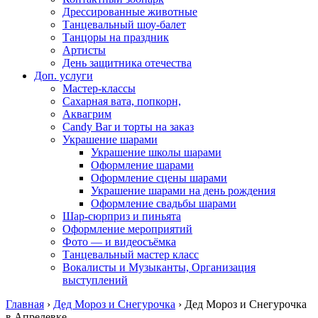
Дрессированные животные
Танцевальный шоу-балет
Танцоры на праздник
Артисты
День защитника отечества
Доп. услуги
Мастер-классы
Сахарная вата, попкорн,
Аквагрим
Candy Bar и торты на заказ
Украшение шарами
Украшение школы шарами
Оформление шарами
Оформление сцены шарами
Украшение шарами на день рождения
Оформление свадьбы шарами
Шар-сюрприз и пиньята
Оформление мероприятий
Фото — и видеосъёмка
Танцевальный мастер класс
Вокалисты и Музыканты, Организация
выступлений
Главная
›
Дед Мороз и Снегурочка
›
Дед Мороз и Снегурочка
в Апрелевке