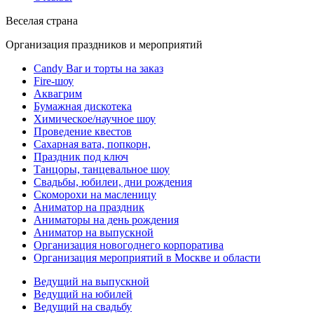
Веселая страна
Организация праздников и мероприятий
Candy Bar и торты на заказ
Fire-шоу
Аквагрим
Бумажная дискотека
Химическое/научное шоу
Проведение квестов
Сахарная вата, попкорн,
Праздник под ключ
Танцоры, танцевальное шоу
Свадьбы, юбилеи, дни рождения
Скоморохи на масленицу
Аниматор на праздник
Аниматоры на день рождения
Аниматор на выпускной
Организация новогоднего корпоратива
Организация мероприятий в Москве и области
Ведущий на выпускной
Ведущий на юбилей
Ведущий на свадьбу