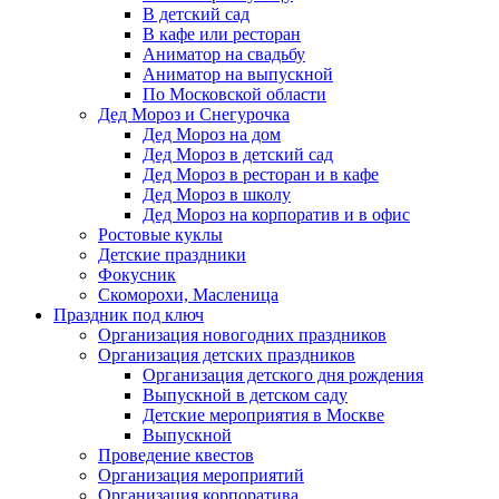
В детский сад
В кафе или ресторан
Аниматор на свадьбу
Аниматор на выпускной
По Московской области
Дед Мороз и Снегурочка
Дед Мороз на дом
Дед Мороз в детский сад
Дед Мороз в ресторан и в кафе
Дед Мороз в школу
Дед Мороз на корпоратив и в офис
Ростовые куклы
Детские праздники
Фокусник
Скоморохи, Масленица
Праздник под ключ
Организация новогодних праздников
Организация детских праздников
Организация детского дня рождения
Выпускной в детском саду
Детские мероприятия в Москве
Выпускной
Проведение квестов
Организация мероприятий
Организация корпоратива