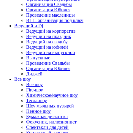
Организация Свадьбы
Организация Юбилея
Проведение масленицы
BTL: организация под ключ
Ведущий и Dj
Ведущий на корпоратив
Ведущий на праздник
Ведущий на свадьбу
Ведущий на юбилей
Ведущий на выпускной
Выпускные
Проведение Свадьбы
Организация Юбилея
Диджей
Все шоу
Все шоу
Fire-шоу
Химическое/научное шоу
Тесла-шоу
Шоу мыльных пузырей
Пенное шоу
Бумажная дискотека
Фокусник, иллюзионист
Спектакли для детей
Контактный зоопарк