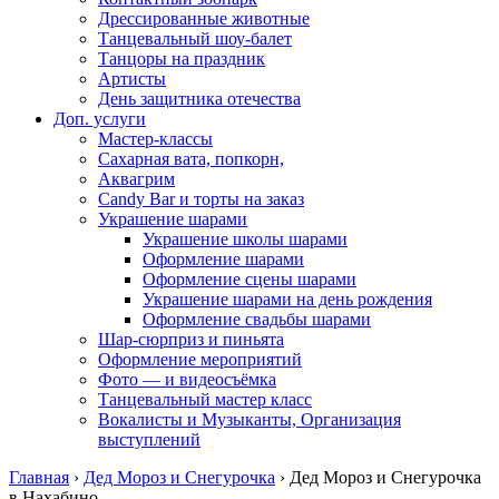
Дрессированные животные
Танцевальный шоу-балет
Танцоры на праздник
Артисты
День защитника отечества
Доп. услуги
Мастер-классы
Сахарная вата, попкорн,
Аквагрим
Candy Bar и торты на заказ
Украшение шарами
Украшение школы шарами
Оформление шарами
Оформление сцены шарами
Украшение шарами на день рождения
Оформление свадьбы шарами
Шар-сюрприз и пиньята
Оформление мероприятий
Фото — и видеосъёмка
Танцевальный мастер класс
Вокалисты и Музыканты, Организация
выступлений
Главная
›
Дед Мороз и Снегурочка
›
Дед Мороз и Снегурочка
в Нахабино