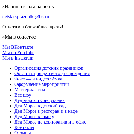
3
Напишите нам на почту
detskie-prazdniki@bk.ru
Ответим в ближайшее время!
4
Мы в соцсетях:
Мы ВКонтакте
Мы на YouTube
Мы в Instagram
Организация детских праздников
Организация детского дня рождения
Фото — и видеосъёмка
Оформление мероприятий
Мастер-классы
Все шоу
Дед мороз и Снегурочка
Дед Мороз в детский сад
Дед Мороз в ресторан и в кафе
Дед Мороз в школу
Дед Мороз на корпоратив и в офис
Контакты
Отзывы