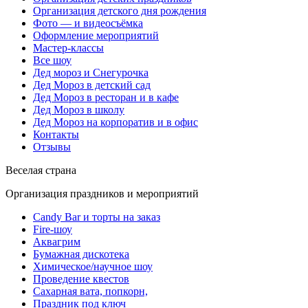
Организация детского дня рождения
Фото — и видеосъёмка
Оформление мероприятий
Мастер-классы
Все шоу
Дед мороз и Снегурочка
Дед Мороз в детский сад
Дед Мороз в ресторан и в кафе
Дед Мороз в школу
Дед Мороз на корпоратив и в офис
Контакты
Отзывы
Веселая страна
Организация праздников и мероприятий
Candy Bar и торты на заказ
Fire-шоу
Аквагрим
Бумажная дискотека
Химическое/научное шоу
Проведение квестов
Сахарная вата, попкорн,
Праздник под ключ