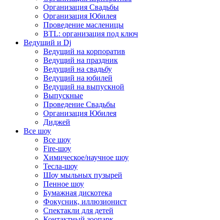
Организация Свадьбы
Организация Юбилея
Проведение масленицы
BTL: организация под ключ
Ведущий и Dj
Ведущий на корпоратив
Ведущий на праздник
Ведущий на свадьбу
Ведущий на юбилей
Ведущий на выпускной
Выпускные
Проведение Свадьбы
Организация Юбилея
Диджей
Все шоу
Все шоу
Fire-шоу
Химическое/научное шоу
Тесла-шоу
Шоу мыльных пузырей
Пенное шоу
Бумажная дискотека
Фокусник, иллюзионист
Спектакли для детей
Контактный зоопарк