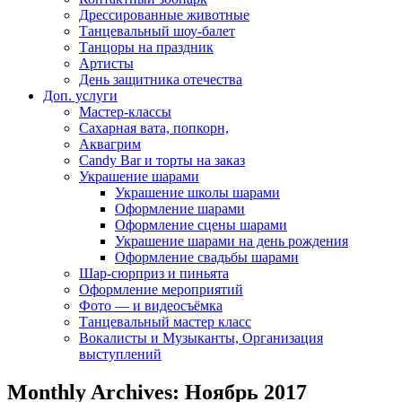
Дрессированные животные
Танцевальный шоу-балет
Танцоры на праздник
Артисты
День защитника отечества
Доп. услуги
Мастер-классы
Сахарная вата, попкорн,
Аквагрим
Candy Bar и торты на заказ
Украшение шарами
Украшение школы шарами
Оформление шарами
Оформление сцены шарами
Украшение шарами на день рождения
Оформление свадьбы шарами
Шар-сюрприз и пиньята
Оформление мероприятий
Фото — и видеосъёмка
Танцевальный мастер класс
Вокалисты и Музыканты, Организация
выступлений
Monthly Archives: Ноябрь 2017