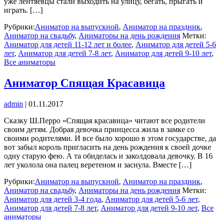
уже лентяевцы стали выходить на улицу, бегать, прыгать и
играть. […]
Рубрики:
Аниматор на выпускной
,
Аниматор на праздник
,
Аниматор на свадьбу
,
Аниматоры на день рождения
Метки:
Аниматор для детей 11-12 лет и более
,
Аниматор для детей 5-6
лет
,
Аниматор для детей 7-8 лет
,
Аниматор для детей 9-10 лет
,
Все аниматоры
Аниматор Спящая Красавица
admin
|
01.11.2017
Сказку Ш.Перро «Спящая красавица» читают все родители
своим детям. Добрая девочка принцесса жила в замке со
своими родителями. И все было хорошо в этом государстве, да
вот забыл король пригласить на день рождения к своей дочке
одну старую фею. А та обиделась и заколдовала девочку. В 16
лет уколола она палец веретеном и заснула. Вместе […]
Рубрики:
Аниматор на выпускной
,
Аниматор на праздник
,
Аниматор на свадьбу
,
Аниматоры на день рождения
Метки:
Аниматор для детей 3-4 года
,
Аниматор для детей 5-6 лет
,
Аниматор для детей 7-8 лет
,
Аниматор для детей 9-10 лет
,
Все
аниматоры