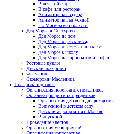
В детский сад
В кафе или ресторан
Аниматор на свадьбу
Аниматор на выпускной
По Московской области
Дед Мороз и Снегурочка
Дед Мороз на дом
Дед Мороз в детский сад
Дед Мороз в ресторан и в кафе
Дед Мороз в школу
Дед Мороз на корпоратив и в офис
Ростовые куклы
Детские праздники
Фокусник
Скоморохи, Масленица
Праздник под ключ
Организация новогодних праздников
Организация детских праздников
Организация детского дня рождения
Выпускной в детском саду
Детские мероприятия в Москве
Выпускной
Проведение квестов
Организация мероприятий
Организация корпоратива