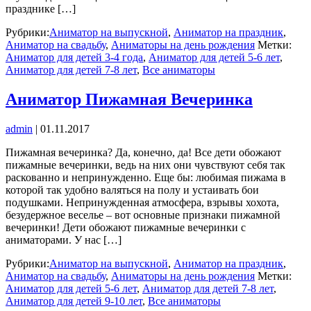
празднике […]
Рубрики:
Аниматор на выпускной
,
Аниматор на праздник
,
Аниматор на свадьбу
,
Аниматоры на день рождения
Метки:
Аниматор для детей 3-4 года
,
Аниматор для детей 5-6 лет
,
Аниматор для детей 7-8 лет
,
Все аниматоры
Аниматор Пижамная Вечеринка
admin
|
01.11.2017
Пижамная вечеринка? Да, конечно, да! Все дети обожают
пижамные вечеринки, ведь на них они чувствуют себя так
раскованно и непринужденно. Еще бы: любимая пижама в
которой так удобно валяться на полу и устаивать бои
подушками. Непринужденная атмосфера, взрывы хохота,
безудержное веселье – вот основные признаки пижамной
вечеринки! Дети обожают пижамные вечеринки с
аниматорами. У нас […]
Рубрики:
Аниматор на выпускной
,
Аниматор на праздник
,
Аниматор на свадьбу
,
Аниматоры на день рождения
Метки:
Аниматор для детей 5-6 лет
,
Аниматор для детей 7-8 лет
,
Аниматор для детей 9-10 лет
,
Все аниматоры