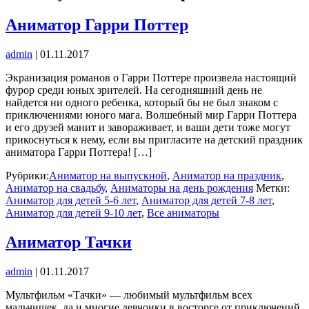
Аниматор Гарри Поттер
admin
|
01.11.2017
Экранизация романов о Гарри Поттере произвела настоящий
фурор среди юных зрителей. На сегодняшний день не
найдется ни одного ребенка, который бы не был знаком с
приключениями юного мага. Волшебный мир Гарри Поттера
и его друзей манит и завораживает, и ваши дети тоже могут
прикоснуться к нему, если вы пригласите на детский праздник
аниматора Гарри Поттера! […]
Рубрики:
Аниматор на выпускной
,
Аниматор на праздник
,
Аниматор на свадьбу
,
Аниматоры на день рождения
Метки:
Аниматор для детей 5-6 лет
,
Аниматор для детей 7-8 лет
,
Аниматор для детей 9-10 лет
,
Все аниматоры
Аниматор Тачки
admin
|
01.11.2017
Мультфильм «Тачки» — любимый мультфильм всех
мальчишек, да и многие девчонки в восторге от приключений