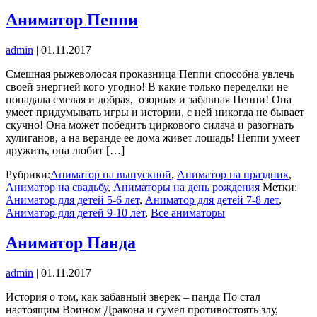
Аниматор Пеппи
admin
|
01.11.2017
Смешная рыжеволосая проказница Пеппи способна увлечь
своей энергией кого угодно! В какие только переделки не
попадала смелая и добрая, озорная и забавная Пеппи! Она
умеет придумывать игры и истории, с ней никогда не бывает
скучно! Она может победить циркового силача и разогнать
хулиганов, а на веранде ее дома живет лошадь! Пеппи умеет
дружить, она любит […]
Рубрики:
Аниматор на выпускной
,
Аниматор на праздник
,
Аниматор на свадьбу
,
Аниматоры на день рождения
Метки:
Аниматор для детей 5-6 лет
,
Аниматор для детей 7-8 лет
,
Аниматор для детей 9-10 лет
,
Все аниматоры
Аниматор Панда
admin
|
01.11.2017
История о том, как забавный зверек – панда По стал
настоящим Воином Дракона и сумел противостоять злу,