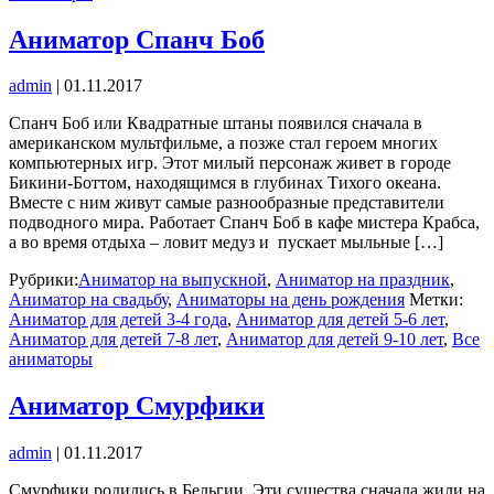
Аниматор Спанч Боб
admin
|
01.11.2017
Спанч Боб или Квадратные штаны появился сначала в
американском мультфильме, а позже стал героем многих
компьютерных игр. Этот милый персонаж живет в городе
Бикини-Боттом, находящимся в глубинах Тихого океана.
Вместе с ним живут самые разнообразные представители
подводного мира. Работает Спанч Боб в кафе мистера Крабса,
а во время отдыха – ловит медуз и пускает мыльные […]
Рубрики:
Аниматор на выпускной
,
Аниматор на праздник
,
Аниматор на свадьбу
,
Аниматоры на день рождения
Метки:
Аниматор для детей 3-4 года
,
Аниматор для детей 5-6 лет
,
Аниматор для детей 7-8 лет
,
Аниматор для детей 9-10 лет
,
Все
аниматоры
Аниматор Смурфики
admin
|
01.11.2017
Смурфики родились в Бельгии. Эти существа сначала жили на