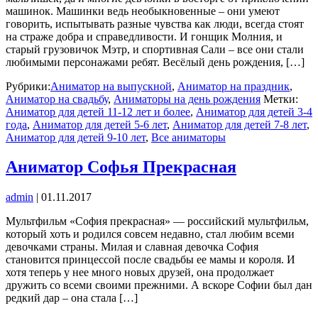
машинок. Машинки ведь необыкновенные – они умеют
говорить, испытывать разные чувства как люди, всегда стоят
на страже добра и справедливости. И гонщик Молния, и
старый грузовичок Мэтр, и спортивная Сали – все они стали
любимыми персонажами ребят. Весёлый день рождения, […]
Рубрики:
Аниматор на выпускной
,
Аниматор на праздник
,
Аниматор на свадьбу
,
Аниматоры на день рождения
Метки:
Аниматор для детей 11-12 лет и более
,
Аниматор для детей 3-4
года
,
Аниматор для детей 5-6 лет
,
Аниматор для детей 7-8 лет
,
Аниматор для детей 9-10 лет
,
Все аниматоры
Аниматор Софья Прекрасная
admin
|
01.11.2017
Мультфильм «София прекрасная» — российский мультфильм,
который хоть и родился совсем недавно, стал любим всеми
девочками страны. Милая и славная девочка София
становится принцессой после свадьбы ее мамы и короля. И
хотя теперь у нее много новых друзей, она продолжает
дружить со всеми своими прежними. А вскоре Софии был дан
редкий дар – она стала […]