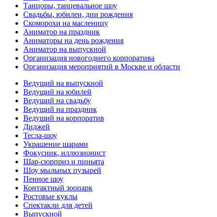
Танцоры, танцевальное шоу
Свадьбы, юбилеи, дни рождения
Скоморохи на масленицу
Аниматор на праздник
Аниматоры на день рождения
Аниматор на выпускной
Организация новогоднего корпоратива
Организация мероприятий в Москве и области
Ведущий на выпускной
Ведущий на юбилей
Ведущий на свадьбу
Ведущий на праздник
Ведущий на корпоратив
Диджей
Тесла-шоу
Украшение шарами
Фокусник, иллюзионист
Шар-сюрприз и пиньята
Шоу мыльных пузырей
Пенное шоу
Контактный зоопарк
Ростовые куклы
Спектакли для детей
Выпускной