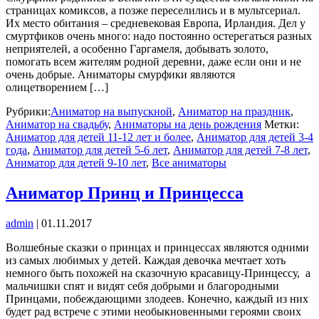
страницах комиксов, а позже переселились и в мультсериал.
Их место обитания – средневековая Европа, Ирландия. Дел у
смуртфиков очень много: надо постоянно остерегаться разных
неприятелей, а особенно Гаргамеля, добывать золото,
помогать всем жителям родной деревни, даже если они и не
очень добрые. Аниматоры смурфики являются
олицетворением […]
Рубрики:
Аниматор на выпускной
,
Аниматор на праздник
,
Аниматор на свадьбу
,
Аниматоры на день рождения
Метки:
Аниматор для детей 11-12 лет и более
,
Аниматор для детей 3-4
года
,
Аниматор для детей 5-6 лет
,
Аниматор для детей 7-8 лет
,
Аниматор для детей 9-10 лет
,
Все аниматоры
Аниматор Принц и Принцесса
admin
|
01.11.2017
Волшебные сказки о принцах и принцессах являются одними
из самых любимых у детей. Каждая девочка мечтает хоть
немного быть похожей на сказочную красавицу-Принцессу, а
мальчишки спят и видят себя добрыми и благородными
Принцами, побеждающими злодеев. Конечно, каждый из них
будет рад встрече с этими необыкновенными героями своих