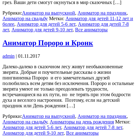
грез. Ваши дети смогут окунуться в мир сказочных […]
Рубрики:
Аниматор на выпускной
,
Аниматор на праздник
,
Аниматор на свадьбу
Метки:
Аниматор для детей 11-12 лет и
более
,
Аниматор для детей 5-6 лет
,
Аниматор для детей 7-8
лет
,
Аниматор для детей 9-10 лет
,
Все аниматоры
Аниматор Пороро и Кронк
admin
|
01.11.2017
Далеко-далеко в сказочном лесу живут необыкновенные
зверята. Добрые и поучительные рассказы о жизни
пингвиненка Пороро и его замечательных друзей
полюбились всем детям без исключения. Пороро и остальные
зверята умеют не только преодолевать трудности,
встречающиеся на их пути, но не терять при этом бодрости
духа и веселого настроения. Поэтому, если на детский
праздник или День рождения […]
Рубрики:
Аниматор на выпускной
,
Аниматор на праздник
,
Аниматор на свадьбу
,
Аниматоры на день рождения
Метки:
Аниматор для детей 5-6 лет
,
Аниматор для детей 7-8 лет
,
Аниматор для детей 9-10 лет
,
Все аниматоры