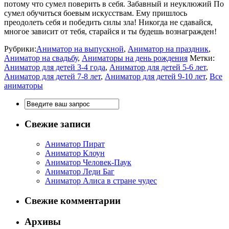
потому что сумел поверить в себя. Забавный и неуклюжий По
сумел обучиться боевым искусствам. Ему пришлось
преодолеть себя и победить силы зла! Никогда не сдавайся,
многое зависит от тебя, старайся и ты будешь вознагражден!
Рубрики:
Аниматор на выпускной
,
Аниматор на праздник
,
Аниматор на свадьбу
,
Аниматоры на день рождения
Метки:
Аниматор для детей 3-4 года
,
Аниматор для детей 5-6 лет
,
Аниматор для детей 7-8 лет
,
Аниматор для детей 9-10 лет
,
Все
аниматоры
Свежие записи
Аниматор Пират
Аниматор Клоун
Аниматор Человек-Паук
Аниматор Леди Баг
Аниматор Алиса в стране чудес
Свежие комментарии
Архивы