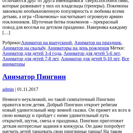
отличаются друг от друга имеющимися сверхспособностями,
которые развивают у них их владельцы (тренеры). Покемоны
завоевали необыкновенную популярность и любимы всеми
детьми, а игра «Покемоны» насчитывает огромную армию
поклонников. Шуточная битва покемонов – прекрасный
повод для веселья на детском празднике. Наверняка каждому
[…]
Рубрики:
Аниматор на выпускной
,
Аниматор на праздник
,
Аниматор на свадьбу
,
Аниматоры на день рождения
Метки:
Аниматор для детей 3-4 года
,
Аниматор для детей 5-6 лет
,
Аниматор для детей 7-8 лет
,
Аниматор для детей 9-10 лет
,
Все
аниматоры
Аниматор Пингвин
admin
|
01.11.2017
Немного неуклюжий, но такой симпатичный Пингвин
нравится всем детям. Добрый Пингвин откроет ребятам
новый удивительный мир зимней сказки. Он примет их всех в
свою команду и пройдет с ними удивительный путь
открытий, шуток, смеха и праздника. Пингвин приготовит
деткам интересные задания и конкурсы. Он даже попробует
научить детей танцевать свои пингвиньи танцы! На таком