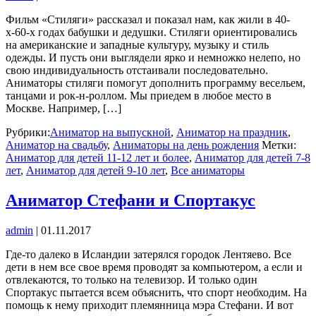
Фильм «Стиляги» рассказал и показал нам, как жили в 40-
х-60-х годах бабушки и дедушки. Стиляги ориентировались
на американские и западные культуру, музыку и стиль
одежды. И пусть они выглядели ярко и немножко нелепо, но
свою индивидуальность отстаивали последовательно.
Аниматоры стиляги помогут дополнить программу весельем,
танцами и рок-н-роллом. Мы приедем в любое место в
Москве. Например, […]
Рубрики:
Аниматор на выпускной
,
Аниматор на праздник
,
Аниматор на свадьбу
,
Аниматоры на день рождения
Метки:
Аниматор для детей 11-12 лет и более
,
Аниматор для детей 7-8
лет
,
Аниматор для детей 9-10 лет
,
Все аниматоры
Аниматор Стефани и Спортакус
admin
|
01.11.2017
Где-то далеко в Исландии затерялся городок Лентяево. Все
дети в нем все свое время проводят за компьютером, а если и
отвлекаются, то только на телевизор. И только один
Спортакус пытается всем объяснить, что спорт необходим. На
помощь к нему приходит племянница мэра Стефани. И вот