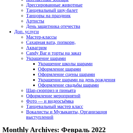
Дрессированные животные
Танцевальный шоу-балет
Танцоры на праздник
Артисты
День защитника отечества
Доп. услуги
Мастер-классы
Сахарная вата, попкорн,
Аквагрим
Candy Bar и торты на заказ
Украшение шарами
Украшение школы шарами
Оформление шарами
Оформление сцены шарами
Украшение шарами на день рождения
Оформление свадьбы шарами
Шар-сюрприз и пиньята
Оформление мероприятий
Фото — и видеосъёмка
Танцевальный мастер класс
Вокалисты и Музыканты, Организация
выступлений
Monthly Archives: Февраль 2022