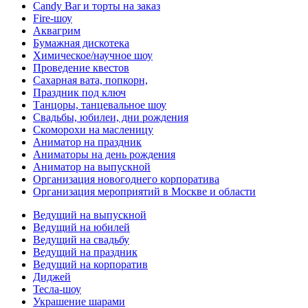
Candy Bar и торты на заказ
Fire-шоу
Аквагрим
Бумажная дискотека
Химическое/научное шоу
Проведение квестов
Сахарная вата, попкорн,
Праздник под ключ
Танцоры, танцевальное шоу
Свадьбы, юбилеи, дни рождения
Скоморохи на масленицу
Аниматор на праздник
Аниматоры на день рождения
Аниматор на выпускной
Организация новогоднего корпоратива
Организация мероприятий в Москве и области
Ведущий на выпускной
Ведущий на юбилей
Ведущий на свадьбу
Ведущий на праздник
Ведущий на корпоратив
Диджей
Тесла-шоу
Украшение шарами