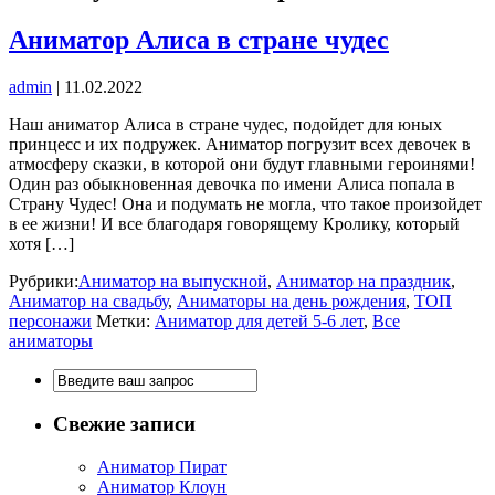
Аниматор Алиса в стране чудес
admin
|
11.02.2022
Наш аниматор Алиса в стране чудес, подойдет для юных
принцесс и их подружек. Аниматор погрузит всех девочек в
атмосферу сказки, в которой они будут главными героинями!
Один раз обыкновенная девочка по имени Алиса попала в
Страну Чудес! Она и подумать не могла, что такое произойдет
в ее жизни! И все благодаря говорящему Кролику, который
хотя […]
Рубрики:
Аниматор на выпускной
,
Аниматор на праздник
,
Аниматор на свадьбу
,
Аниматоры на день рождения
,
ТОП
персонажи
Метки:
Аниматор для детей 5-6 лет
,
Все
аниматоры
Свежие записи
Аниматор Пират
Аниматор Клоун