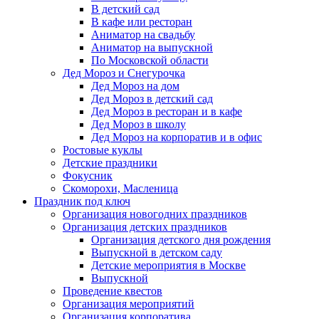
В детский сад
В кафе или ресторан
Аниматор на свадьбу
Аниматор на выпускной
По Московской области
Дед Мороз и Снегурочка
Дед Мороз на дом
Дед Мороз в детский сад
Дед Мороз в ресторан и в кафе
Дед Мороз в школу
Дед Мороз на корпоратив и в офис
Ростовые куклы
Детские праздники
Фокусник
Скоморохи, Масленица
Праздник под ключ
Организация новогодних праздников
Организация детских праздников
Организация детского дня рождения
Выпускной в детском саду
Детские мероприятия в Москве
Выпускной
Проведение квестов
Организация мероприятий
Организация корпоратива