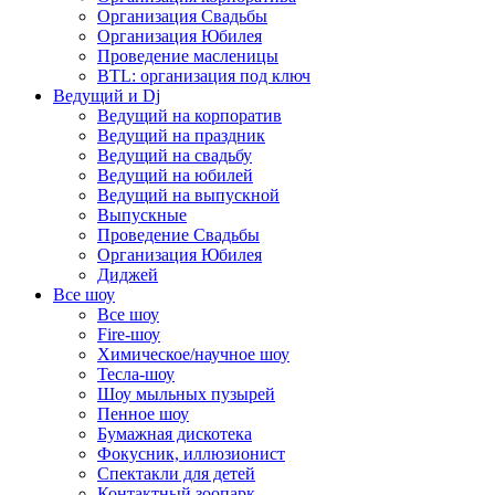
Организация Свадьбы
Организация Юбилея
Проведение масленицы
BTL: организация под ключ
Ведущий и Dj
Ведущий на корпоратив
Ведущий на праздник
Ведущий на свадьбу
Ведущий на юбилей
Ведущий на выпускной
Выпускные
Проведение Свадьбы
Организация Юбилея
Диджей
Все шоу
Все шоу
Fire-шоу
Химическое/научное шоу
Тесла-шоу
Шоу мыльных пузырей
Пенное шоу
Бумажная дискотека
Фокусник, иллюзионист
Спектакли для детей
Контактный зоопарк