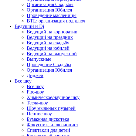
Организация Свадьбы
Организация Юбилея
Проведение масленицы
BTL: организация под ключ
Ведущий и Dj
Ведущий на корпоратив
Ведущий на праздник
Ведущий на свадьбу
Ведущий на юбилей
Ведущий на выпускной
Выпускные
Проведение Свадьбы
Организация Юбилея
Диджей
Все шоу
Все шоу
Fire-шоу
Химическое/научное шоу
Тесла-шоу
Шоу мыльных пузырей
Пенное шоу
Бумажная дискотека
Фокусник, иллюзионист
Спектакли для детей
Контактный зоопарк