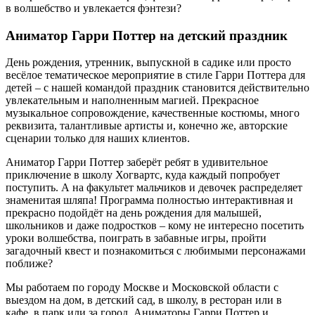
в волшебство и увлекается фэнтези?
Аниматор Гарри Поттер на детский праздник
День рождения, утренник, выпускной в садике или просто
весёлое тематическое мероприятие в стиле Гарри Поттера для
детей – с нашей командой праздник становится действительно
увлекательным и наполненным магией. Прекрасное
музыкальное сопровождение, качественные костюмы, много
реквизита, талантливые артисты и, конечно же, авторские
сценарии только для наших клиентов.
Аниматор Гарри Поттер заберёт ребят в удивительное
приключение в школу Хогвартс, куда каждый попробует
поступить. А на факультет мальчиков и девочек распределяет
знаменитая шляпа! Программа полностью интерактивная и
прекрасно подойдёт на день рождения для малышей,
школьников и даже подростков – кому не интересно посетить
уроки волшебства, поиграть в забавные игры, пройти
загадочный квест и познакомиться с любимыми персонажами
поближе?
Мы работаем по городу Москве и Московской области с
выездом на дом, в детский сад, в школу, в ресторан или в
кафе, в парк или за город. Аниматоры Гарри Поттер и