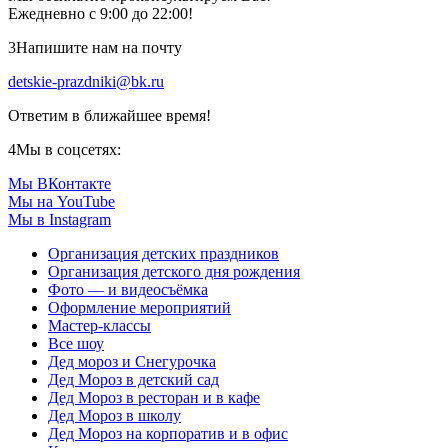
Ежедневно с 9:00 до 22:00!
3
Напишите нам на почту
detskie-prazdniki@bk.ru
Ответим в ближайшее время!
4
Мы в соцсетях:
Мы ВКонтакте
Мы на YouTube
Мы в Instagram
Организация детских праздников
Организация детского дня рождения
Фото — и видеосъёмка
Оформление мероприятий
Мастер-классы
Все шоу
Дед мороз и Снегурочка
Дед Мороз в детский сад
Дед Мороз в ресторан и в кафе
Дед Мороз в школу
Дед Мороз на корпоратив и в офис