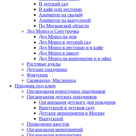
В детский сад
В кафе или ресторан
Аниматор на свадьбу
Аниматор на выпускной
По Московской области
Дед Мороз и Снегурочка
Дед Мороз на дом
Дед Мороз в детский сад
Дед Мороз в ресторан и в кафе
Дед Мороз в школу
Дед Мороз на корпоратив и в офис
Ростовые куклы
Детские праздники
Фокусник
Скоморохи, Масленица
Праздник под ключ
Организация новогодних праздников
Организация детских праздников
Организация детского дня рождения
Выпускной в детском саду
Детские мероприятия в Москве
Выпускной
Проведение квестов
Организация мероприятий
Организация корпоратива