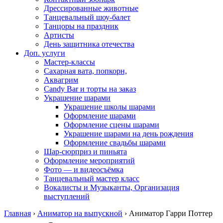
Дрессированные животные
Танцевальный шоу-балет
Танцоры на праздник
Артисты
День защитника отечества
Доп. услуги
Мастер-классы
Сахарная вата, попкорн,
Аквагрим
Candy Bar и торты на заказ
Украшение шарами
Украшение школы шарами
Оформление шарами
Оформление сцены шарами
Украшение шарами на день рождения
Оформление свадьбы шарами
Шар-сюрприз и пиньята
Оформление мероприятий
Фото — и видеосъёмка
Танцевальный мастер класс
Вокалисты и Музыканты, Организация
выступлений
Главная
›
Аниматор на выпускной
›
Аниматор Гарри Поттер