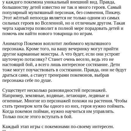
у каждого покемона уникальный внешний вид. Правда,
большинству детей известно не так и много героев. Самый
популярный мультяшный персонаж, без сомнения, Пикачу.
Этот жёлтый непоседа является не только одним из самых
сильных героев во Вселенной, но и отличным другом. Такая
черта характера позволит в полной мере порадовать детей и
помочь им найти нового товарища по играм.
Аниматор Покемон воплотит любимого мультяшного
персонажа. Кроме того, на вашу вечеринку могут прийти
другие карманные монстры. А что будет, если они устроят
шуточную потасовку? Станет очень весело, ведь это не
настоящий бой, а всего лишь интересное состязание. Дети
тоже могут поучаствовать в состязании. Правда, они не будут
драться сами, а станут тренерами покемонов, выбрав
персонажа себе по душе.
Существует несколько разновидностей персонажей.
Например, земляные, водяные, летающие, ледяные и
огненные. Многие из персонажей похожи на растения. Чтобы
стать тренером хотя бы одного из них, героя нужно поймать.
Когда покемон пойман, нужно научиться им управлять.
Только после этого вступать в бой.
Каждый этап игры с покемонами по-своему интересен.