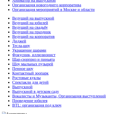
Аниматор на выпускной
Организация новогоднего корпоратива
Организация мероприятий в Москве и области
Ведущий на выпускной
Ведущий на юбилей
Ведущий на свадьбу
Ведущий на праздник
Ведущий на корпоратив
Диджей
Тесла-шоу
Украшение шарами
Фокусник, иллюзионист
Шар-сюрприз и пиньята
Шоу мыльных пузырей
Пенное шоу
Контактный зоопарк
Ростовые куклы
Спектакли для детей
Выпускной
Выпускной в детском саду
Вокалисты и Музыканты, Организация выступлений
Проведение юбилея
BTL: организация под ключ