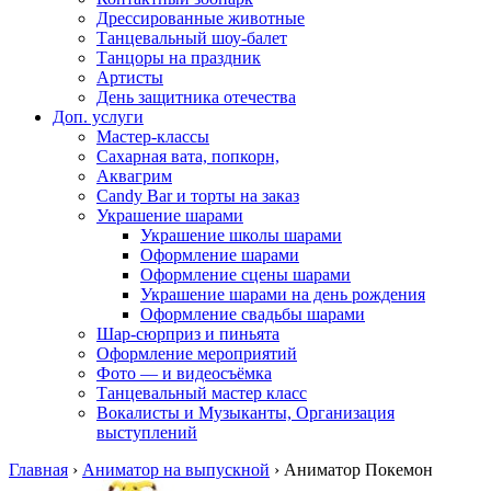
Дрессированные животные
Танцевальный шоу-балет
Танцоры на праздник
Артисты
День защитника отечества
Доп. услуги
Мастер-классы
Сахарная вата, попкорн,
Аквагрим
Candy Bar и торты на заказ
Украшение шарами
Украшение школы шарами
Оформление шарами
Оформление сцены шарами
Украшение шарами на день рождения
Оформление свадьбы шарами
Шар-сюрприз и пиньята
Оформление мероприятий
Фото — и видеосъёмка
Танцевальный мастер класс
Вокалисты и Музыканты, Организация
выступлений
Главная
›
Аниматор на выпускной
›
Аниматор Покемон