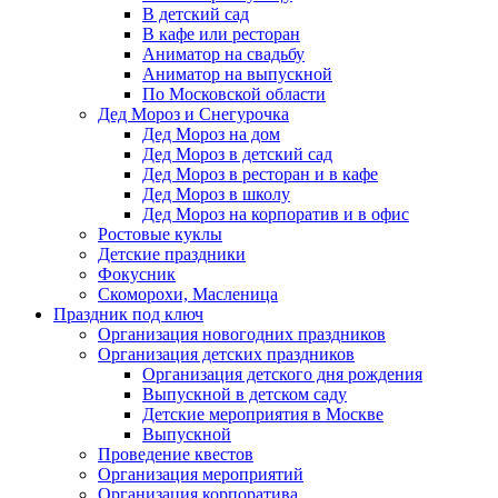
В детский сад
В кафе или ресторан
Аниматор на свадьбу
Аниматор на выпускной
По Московской области
Дед Мороз и Снегурочка
Дед Мороз на дом
Дед Мороз в детский сад
Дед Мороз в ресторан и в кафе
Дед Мороз в школу
Дед Мороз на корпоратив и в офис
Ростовые куклы
Детские праздники
Фокусник
Скоморохи, Масленица
Праздник под ключ
Организация новогодних праздников
Организация детских праздников
Организация детского дня рождения
Выпускной в детском саду
Детские мероприятия в Москве
Выпускной
Проведение квестов
Организация мероприятий
Организация корпоратива