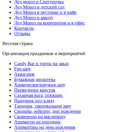
Дед мороз и Снегурочка
Дед Мороз в детский сад
Дед Мороз в ресторан и в кафе
Дед Мороз в школу
Дед Мороз на корпоратив и в офис
Контакты
Отзывы
Веселая страна
Организация праздников и мероприятий
Candy Bar и торты на заказ
Fire-шоу
Аквагрим
Бумажная дискотека
Химическое/научное шоу
Проведение квестов
Сахарная вата, попкорн,
Праздник под ключ
Танцоры, танцевальное шоу
Свадьбы, юбилеи, дни рождения
Скоморохи на масленицу
Аниматор на праздник
Аниматоры на день рождения