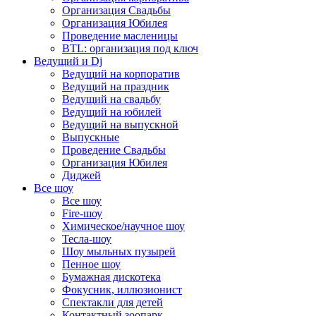
Организация Свадьбы
Организация Юбилея
Проведение масленицы
BTL: организация под ключ
Ведущий и Dj
Ведущий на корпоратив
Ведущий на праздник
Ведущий на свадьбу
Ведущий на юбилей
Ведущий на выпускной
Выпускные
Проведение Свадьбы
Организация Юбилея
Диджей
Все шоу
Все шоу
Fire-шоу
Химическое/научное шоу
Тесла-шоу
Шоу мыльных пузырей
Пенное шоу
Бумажная дискотека
Фокусник, иллюзионист
Спектакли для детей
Контактный зоопарк