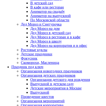
В детский сад
В кафе или ресторан
Аниматор на свадьбу
Аниматор на выпускной
По Московской области
Дед Мороз и Снегурочка
Дед Мороз на дом
Дед Мороз в детский сад
Дед Мороз в ресторан и в кафе
Дед Мороз в школу
Дед Мороз на корпоратив и в офис
Ростовые куклы
Детские праздники
Фокусник
Скоморохи, Масленица
Праздник под ключ
Организация новогодних праздников
Организация детских праздников
Организация детского дня рождения
Выпускной в детском саду
Детские мероприятия в Москве
Выпускной
Проведение квестов
Организация мероприятий
Организация корпоратива