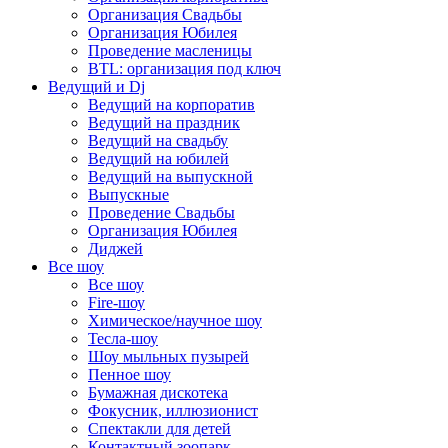
Организация Свадьбы
Организация Юбилея
Проведение масленицы
BTL: организация под ключ
Ведущий и Dj
Ведущий на корпоратив
Ведущий на праздник
Ведущий на свадьбу
Ведущий на юбилей
Ведущий на выпускной
Выпускные
Проведение Свадьбы
Организация Юбилея
Диджей
Все шоу
Все шоу
Fire-шоу
Химическое/научное шоу
Тесла-шоу
Шоу мыльных пузырей
Пенное шоу
Бумажная дискотека
Фокусник, иллюзионист
Спектакли для детей
Контактный зоопарк