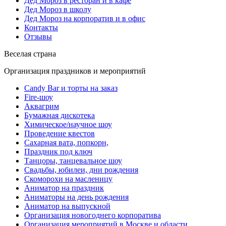
Дед Мороз в ресторан и в кафе
Дед Мороз в школу
Дед Мороз на корпоратив и в офис
Контакты
Отзывы
Веселая страна
Организация праздников и мероприятий
Candy Bar и торты на заказ
Fire-шоу
Аквагрим
Бумажная дискотека
Химическое/научное шоу
Проведение квестов
Сахарная вата, попкорн,
Праздник под ключ
Танцоры, танцевальное шоу
Свадьбы, юбилеи, дни рождения
Скоморохи на масленицу
Аниматор на праздник
Аниматоры на день рождения
Аниматор на выпускной
Организация новогоднего корпоратива
Организация мероприятий в Москве и области