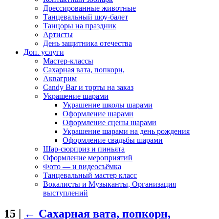
Дрессированные животные
Танцевальный шоу-балет
Танцоры на праздник
Артисты
День защитника отечества
Доп. услуги
Мастер-классы
Сахарная вата, попкорн,
Аквагрим
Candy Bar и торты на заказ
Украшение шарами
Украшение школы шарами
Оформление шарами
Оформление сцены шарами
Украшение шарами на день рождения
Оформление свадьбы шарами
Шар-сюрприз и пиньята
Оформление мероприятий
Фото — и видеосъёмка
Танцевальный мастер класс
Вокалисты и Музыканты, Организация
выступлений
15
|
←
Сахарная вата, попкорн,