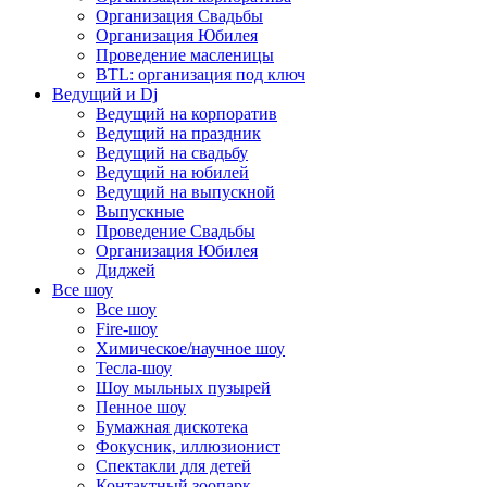
Организация Свадьбы
Организация Юбилея
Проведение масленицы
BTL: организация под ключ
Ведущий и Dj
Ведущий на корпоратив
Ведущий на праздник
Ведущий на свадьбу
Ведущий на юбилей
Ведущий на выпускной
Выпускные
Проведение Свадьбы
Организация Юбилея
Диджей
Все шоу
Все шоу
Fire-шоу
Химическое/научное шоу
Тесла-шоу
Шоу мыльных пузырей
Пенное шоу
Бумажная дискотека
Фокусник, иллюзионист
Спектакли для детей
Контактный зоопарк