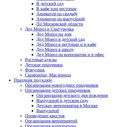
В детский сад
В кафе или ресторан
Аниматор на свадьбу
Аниматор на выпускной
По Московской области
Дед Мороз и Снегурочка
Дед Мороз на дом
Дед Мороз в детский сад
Дед Мороз в ресторан и в кафе
Дед Мороз в школу
Дед Мороз на корпоратив и в офис
Ростовые куклы
Детские праздники
Фокусник
Скоморохи, Масленица
Праздник под ключ
Организация новогодних праздников
Организация детских праздников
Организация детского дня рождения
Выпускной в детском саду
Детские мероприятия в Москве
Выпускной
Проведение квестов
Организация мероприятий
Организация корпоратива