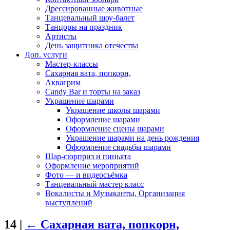
Дрессированные животные
Танцевальный шоу-балет
Танцоры на праздник
Артисты
День защитника отечества
Доп. услуги
Мастер-классы
Сахарная вата, попкорн,
Аквагрим
Candy Bar и торты на заказ
Украшение шарами
Украшение школы шарами
Оформление шарами
Оформление сцены шарами
Украшение шарами на день рождения
Оформление свадьбы шарами
Шар-сюрприз и пиньята
Оформление мероприятий
Фото — и видеосъёмка
Танцевальный мастер класс
Вокалисты и Музыканты, Организация
выступлений
14
|
←
Сахарная вата, попкорн,