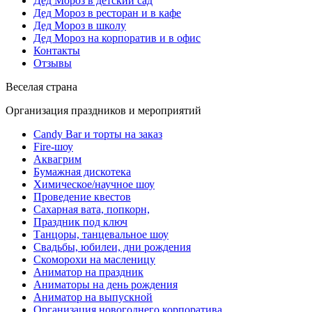
Дед Мороз в детский сад
Дед Мороз в ресторан и в кафе
Дед Мороз в школу
Дед Мороз на корпоратив и в офис
Контакты
Отзывы
Веселая страна
Организация праздников и мероприятий
Candy Bar и торты на заказ
Fire-шоу
Аквагрим
Бумажная дискотека
Химическое/научное шоу
Проведение квестов
Сахарная вата, попкорн,
Праздник под ключ
Танцоры, танцевальное шоу
Свадьбы, юбилеи, дни рождения
Скоморохи на масленицу
Аниматор на праздник
Аниматоры на день рождения
Аниматор на выпускной
Организация новогоднего корпоратива