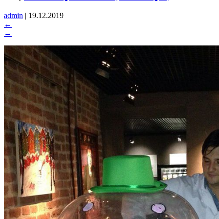
admin
|
19.12.2019
←
→