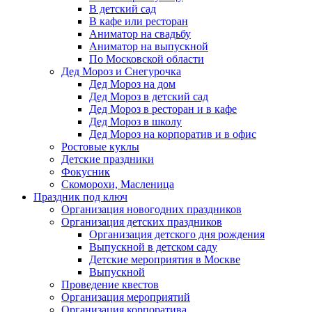
В детский сад
В кафе или ресторан
Аниматор на свадьбу
Аниматор на выпускной
По Московской области
Дед Мороз и Снегурочка
Дед Мороз на дом
Дед Мороз в детский сад
Дед Мороз в ресторан и в кафе
Дед Мороз в школу
Дед Мороз на корпоратив и в офис
Ростовые куклы
Детские праздники
Фокусник
Скоморохи, Масленица
Праздник под ключ
Организация новогодних праздников
Организация детских праздников
Организация детского дня рождения
Выпускной в детском саду
Детские мероприятия в Москве
Выпускной
Проведение квестов
Организация мероприятий
Организация корпоратива