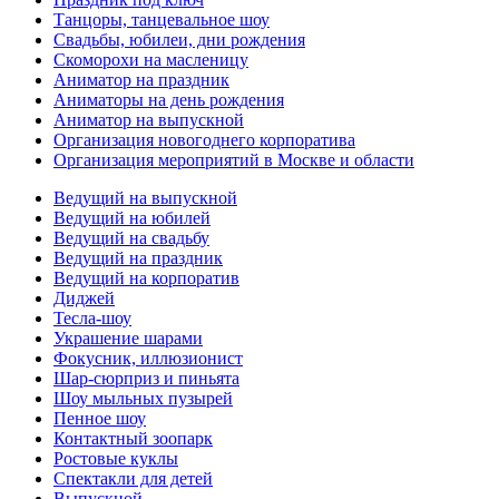
Танцоры, танцевальное шоу
Свадьбы, юбилеи, дни рождения
Скоморохи на масленицу
Аниматор на праздник
Аниматоры на день рождения
Аниматор на выпускной
Организация новогоднего корпоратива
Организация мероприятий в Москве и области
Ведущий на выпускной
Ведущий на юбилей
Ведущий на свадьбу
Ведущий на праздник
Ведущий на корпоратив
Диджей
Тесла-шоу
Украшение шарами
Фокусник, иллюзионист
Шар-сюрприз и пиньята
Шоу мыльных пузырей
Пенное шоу
Контактный зоопарк
Ростовые куклы
Спектакли для детей
Выпускной