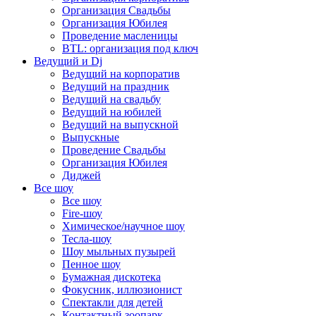
Организация Свадьбы
Организация Юбилея
Проведение масленицы
BTL: организация под ключ
Ведущий и Dj
Ведущий на корпоратив
Ведущий на праздник
Ведущий на свадьбу
Ведущий на юбилей
Ведущий на выпускной
Выпускные
Проведение Свадьбы
Организация Юбилея
Диджей
Все шоу
Все шоу
Fire-шоу
Химическое/научное шоу
Тесла-шоу
Шоу мыльных пузырей
Пенное шоу
Бумажная дискотека
Фокусник, иллюзионист
Спектакли для детей
Контактный зоопарк