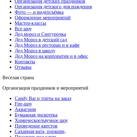
Организация детских праздников
Организация детского дня рождения
Фото — и видеосъёмка
Оформление мероприятий
Мастер-классы
Все шоу
Дед мороз и Снегурочка
Дед Мороз в детский сад
Дед Мороз в ресторан и в кафе
Дед Мороз в школу
Дед Мороз на корпоратив и в офис
Контакты
Отзывы
Веселая страна
Организация праздников и мероприятий
Candy Bar и торты на заказ
Fire-шоу
Аквагрим
Бумажная дискотека
Химическое/научное шоу
Проведение квестов
Сахарная вата, попкорн,
Праздник под ключ