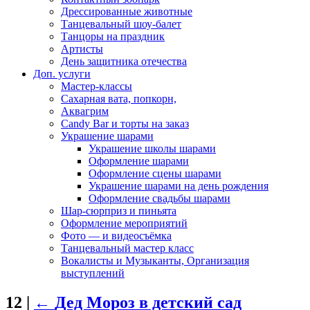
Дрессированные животные
Танцевальный шоу-балет
Танцоры на праздник
Артисты
День защитника отечества
Доп. услуги
Мастер-классы
Сахарная вата, попкорн,
Аквагрим
Candy Bar и торты на заказ
Украшение шарами
Украшение школы шарами
Оформление шарами
Оформление сцены шарами
Украшение шарами на день рождения
Оформление свадьбы шарами
Шар-сюрприз и пиньята
Оформление мероприятий
Фото — и видеосъёмка
Танцевальный мастер класс
Вокалисты и Музыканты, Организация
выступлений
12
|
←
Дед Мороз в детский сад