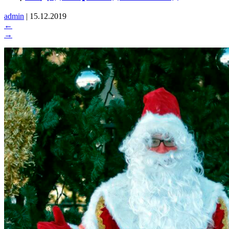
admin
|
15.12.2019
←
→