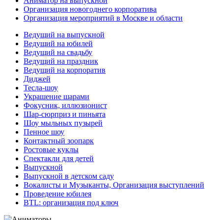
Аниматор на выпускной
Организация новогоднего корпоратива
Организация мероприятий в Москве и области
Ведущий на выпускной
Ведущий на юбилей
Ведущий на свадьбу
Ведущий на праздник
Ведущий на корпоратив
Диджей
Тесла-шоу
Украшение шарами
Фокусник, иллюзионист
Шар-сюрприз и пиньята
Шоу мыльных пузырей
Пенное шоу
Контактный зоопарк
Ростовые куклы
Спектакли для детей
Выпускной
Выпускной в детском саду
Вокалисты и Музыканты, Организация выступлений
Проведение юбилея
BTL: организация под ключ