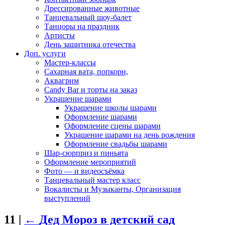
Дрессированные животные
Танцевальный шоу-балет
Танцоры на праздник
Артисты
День защитника отечества
Доп. услуги
Мастер-классы
Сахарная вата, попкорн,
Аквагрим
Candy Bar и торты на заказ
Украшение шарами
Украшение школы шарами
Оформление шарами
Оформление сцены шарами
Украшение шарами на день рождения
Оформление свадьбы шарами
Шар-сюрприз и пиньята
Оформление мероприятий
Фото — и видеосъёмка
Танцевальный мастер класс
Вокалисты и Музыканты, Организация
выступлений
11
|
←
Дед Мороз в детский сад