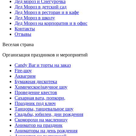
Дед мороз и Снегурочка
Дед Мороз в детский сад
Дед Мороз в ресторан и в кафе
Дед Мороз в школу
Дед Мороз на корпоратив и в офис
Контакты
Отзывы
Веселая страна
Организация праздников и мероприятий
Candy Bar и торты на заказ
Fire-шоу
Аквагрим
Бумажная дискотека
Химическое/научное шоу
Проведение квестов
Сахарная вата, попкорн,
Праздник под ключ
Танцоры, танцевальное шоу
Свадьбы, юбилеи, дни рождения
Скоморохи на масленицу
Аниматор на праздник
Аниматоры на день рождения