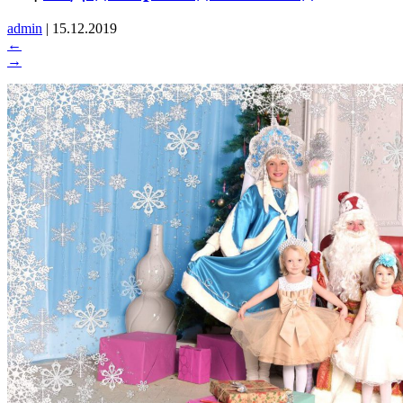
admin
|
15.12.2019
←
→