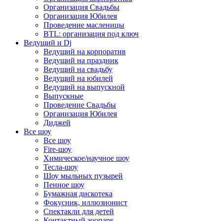
Организация Свадьбы
Организация Юбилея
Проведение масленицы
BTL: организация под ключ
Ведущий и Dj
Ведущий на корпоратив
Ведущий на праздник
Ведущий на свадьбу
Ведущий на юбилей
Ведущий на выпускной
Выпускные
Проведение Свадьбы
Организация Юбилея
Диджей
Все шоу
Все шоу
Fire-шоу
Химическое/научное шоу
Тесла-шоу
Шоу мыльных пузырей
Пенное шоу
Бумажная дискотека
Фокусник, иллюзионист
Спектакли для детей
Контактный зоопарк