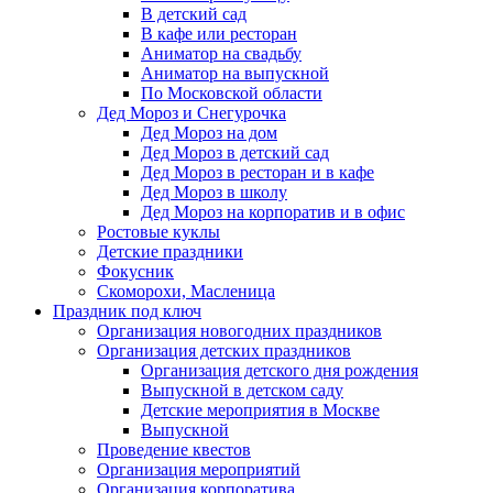
В детский сад
В кафе или ресторан
Аниматор на свадьбу
Аниматор на выпускной
По Московской области
Дед Мороз и Снегурочка
Дед Мороз на дом
Дед Мороз в детский сад
Дед Мороз в ресторан и в кафе
Дед Мороз в школу
Дед Мороз на корпоратив и в офис
Ростовые куклы
Детские праздники
Фокусник
Скоморохи, Масленица
Праздник под ключ
Организация новогодних праздников
Организация детских праздников
Организация детского дня рождения
Выпускной в детском саду
Детские мероприятия в Москве
Выпускной
Проведение квестов
Организация мероприятий
Организация корпоратива