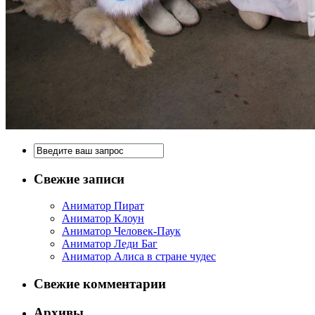
Свежие записи
Аниматор Пират
Аниматор Клоун
Аниматор Человек-Паук
Аниматор Леди Баг
Аниматор Алиса в стране чудес
Свежие комментарии
Архивы