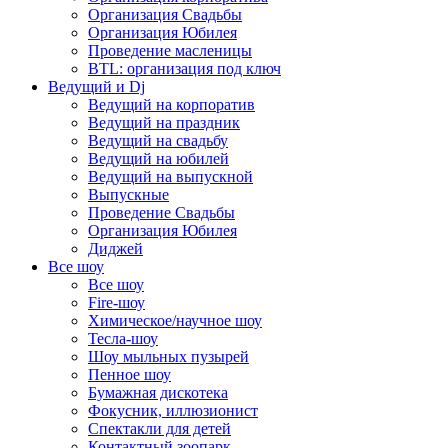
Организация Свадьбы
Организация Юбилея
Проведение масленицы
BTL: организация под ключ
Ведущий и Dj
Ведущий на корпоратив
Ведущий на праздник
Ведущий на свадьбу
Ведущий на юбилей
Ведущий на выпускной
Выпускные
Проведение Свадьбы
Организация Юбилея
Диджей
Все шоу
Все шоу
Fire-шоу
Химическое/научное шоу
Тесла-шоу
Шоу мыльных пузырей
Пенное шоу
Бумажная дискотека
Фокусник, иллюзионист
Спектакли для детей
Контактный зоопарк