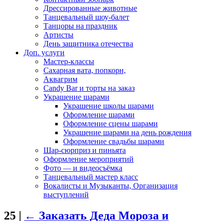
Дрессированные животные
Танцевальный шоу-балет
Танцоры на праздник
Артисты
День защитника отечества
Доп. услуги
Мастер-классы
Сахарная вата, попкорн,
Аквагрим
Candy Bar и торты на заказ
Украшение шарами
Украшение школы шарами
Оформление шарами
Оформление сцены шарами
Украшение шарами на день рождения
Оформление свадьбы шарами
Шар-сюрприз и пиньята
Оформление мероприятий
Фото — и видеосъёмка
Танцевальный мастер класс
Вокалисты и Музыканты, Организация
выступлений
25
|
←
Заказать Деда Мороза и