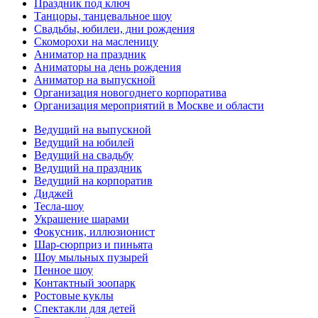
Праздник под ключ
Танцоры, танцевальное шоу
Свадьбы, юбилеи, дни рождения
Скоморохи на масленицу
Аниматор на праздник
Аниматоры на день рождения
Аниматор на выпускной
Организация новогоднего корпоратива
Организация мероприятий в Москве и области
Ведущий на выпускной
Ведущий на юбилей
Ведущий на свадьбу
Ведущий на праздник
Ведущий на корпоратив
Диджей
Тесла-шоу
Украшение шарами
Фокусник, иллюзионист
Шар-сюрприз и пиньята
Шоу мыльных пузырей
Пенное шоу
Контактный зоопарк
Ростовые куклы
Спектакли для детей