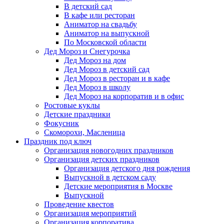
В детский сад
В кафе или ресторан
Аниматор на свадьбу
Аниматор на выпускной
По Московской области
Дед Мороз и Снегурочка
Дед Мороз на дом
Дед Мороз в детский сад
Дед Мороз в ресторан и в кафе
Дед Мороз в школу
Дед Мороз на корпоратив и в офис
Ростовые куклы
Детские праздники
Фокусник
Скоморохи, Масленица
Праздник под ключ
Организация новогодних праздников
Организация детских праздников
Организация детского дня рождения
Выпускной в детском саду
Детские мероприятия в Москве
Выпускной
Проведение квестов
Организация мероприятий
Организация корпоратива