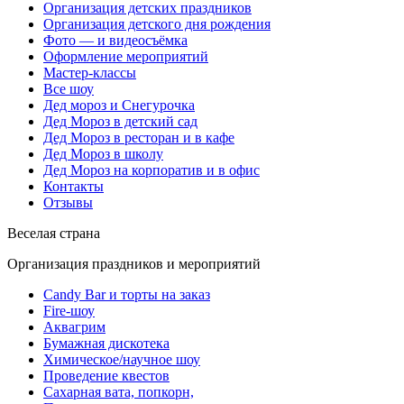
Организация детских праздников
Организация детского дня рождения
Фото — и видеосъёмка
Оформление мероприятий
Мастер-классы
Все шоу
Дед мороз и Снегурочка
Дед Мороз в детский сад
Дед Мороз в ресторан и в кафе
Дед Мороз в школу
Дед Мороз на корпоратив и в офис
Контакты
Отзывы
Веселая страна
Организация праздников и мероприятий
Candy Bar и торты на заказ
Fire-шоу
Аквагрим
Бумажная дискотека
Химическое/научное шоу
Проведение квестов
Сахарная вата, попкорн,