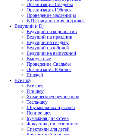
Организация Свадьбы
Организация Юбилея
Проведение масленицы
BTL: организация под ключ
Ведущий и Dj
Ведущий на корпоратив
Ведущий на праздник
Ведущий на свадьбу
Ведущий на юбилей
Ведущий на выпускной
Выпускные
Проведение Свадьбы
Организация Юбилея
Диджей
Все шоу
Все шоу
Fire-шоу
Химическое/научное шоу
Тесла-шоу
Шоу мыльных пузырей
Пенное шоу
Бумажная дискотека
Фокусник, иллюзионист
Спектакли для детей
Контактный зоопарк