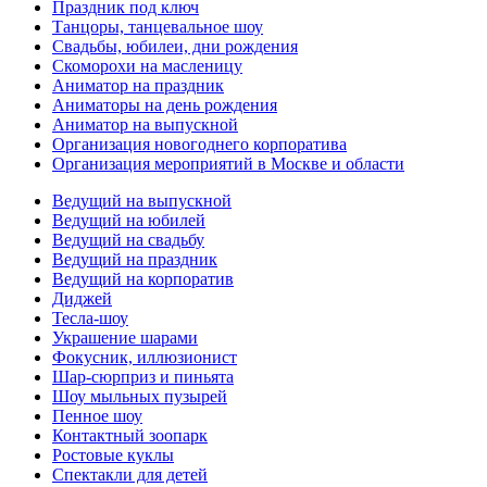
Праздник под ключ
Танцоры, танцевальное шоу
Свадьбы, юбилеи, дни рождения
Скоморохи на масленицу
Аниматор на праздник
Аниматоры на день рождения
Аниматор на выпускной
Организация новогоднего корпоратива
Организация мероприятий в Москве и области
Ведущий на выпускной
Ведущий на юбилей
Ведущий на свадьбу
Ведущий на праздник
Ведущий на корпоратив
Диджей
Тесла-шоу
Украшение шарами
Фокусник, иллюзионист
Шар-сюрприз и пиньята
Шоу мыльных пузырей
Пенное шоу
Контактный зоопарк
Ростовые куклы
Спектакли для детей