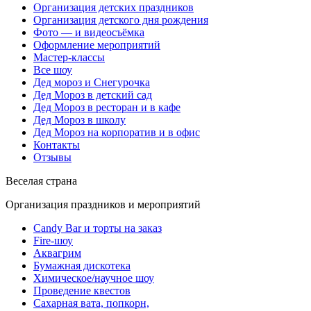
Организация детских праздников
Организация детского дня рождения
Фото — и видеосъёмка
Оформление мероприятий
Мастер-классы
Все шоу
Дед мороз и Снегурочка
Дед Мороз в детский сад
Дед Мороз в ресторан и в кафе
Дед Мороз в школу
Дед Мороз на корпоратив и в офис
Контакты
Отзывы
Веселая страна
Организация праздников и мероприятий
Candy Bar и торты на заказ
Fire-шоу
Аквагрим
Бумажная дискотека
Химическое/научное шоу
Проведение квестов
Сахарная вата, попкорн,