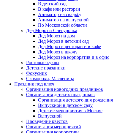
В детский сад
В кафе или ресторан
Аниматор на свадьбу
Аниматор на выпускной
По Московской области
Дед Мороз и Снегурочка
Дед Мороз на дом
Дед Мороз в детский сад
Дед Мороз в ресторан и в кафе
Дед Мороз в школу
Дед Мороз на корпоратив и в офис
Ростовые куклы
Детские праздники
Фокусник
Скоморохи, Масленица
Праздник под ключ
Организация новогодних праздников
Организация детских праздников
Организация детского дня рождения
Выпускной в детском саду
Детские мероприятия в Москве
Выпускной
Проведение квестов
Организация мероприятий
Организация корпоратива