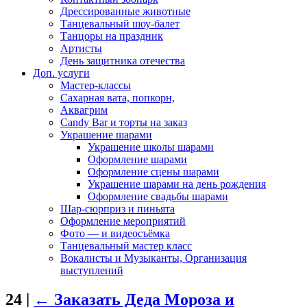
Дрессированные животные
Танцевальный шоу-балет
Танцоры на праздник
Артисты
День защитника отечества
Доп. услуги
Мастер-классы
Сахарная вата, попкорн,
Аквагрим
Candy Bar и торты на заказ
Украшение шарами
Украшение школы шарами
Оформление шарами
Оформление сцены шарами
Украшение шарами на день рождения
Оформление свадьбы шарами
Шар-сюрприз и пиньята
Оформление мероприятий
Фото — и видеосъёмка
Танцевальный мастер класс
Вокалисты и Музыканты, Организация
выступлений
24
|
←
Заказать Деда Мороза и