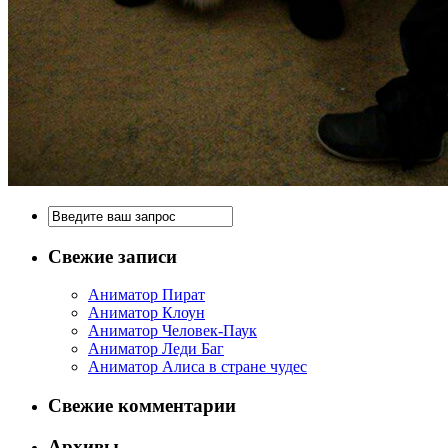
Свежие записи
Аниматор Пират
Аниматор Клоун
Аниматор Человек-Паук
Аниматор Леди Баг
Аниматор Алиса в стране чудес
Свежие комментарии
Архивы