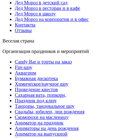
Дед Мороз в детский сад
Дед Мороз в ресторан и в кафе
Дед Мороз в школу
Дед Мороз на корпоратив и в офис
Контакты
Отзывы
Веселая страна
Организация праздников и мероприятий
Candy Bar и торты на заказ
Fire-шоу
Аквагрим
Бумажная дискотека
Химическое/научное шоу
Проведение квестов
Сахарная вата, попкорн,
Праздник под ключ
Танцоры, танцевальное шоу
Свадьбы, юбилеи, дни рождения
Скоморохи на масленицу
Аниматор на праздник
Аниматоры на день рождения
Аниматор на выпускной