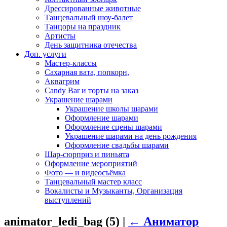
Дрессированные животные
Танцевальный шоу-балет
Танцоры на праздник
Артисты
День защитника отечества
Доп. услуги
Мастер-классы
Сахарная вата, попкорн,
Аквагрим
Candy Bar и торты на заказ
Украшение шарами
Украшение школы шарами
Оформление шарами
Оформление сцены шарами
Украшение шарами на день рождения
Оформление свадьбы шарами
Шар-сюрприз и пиньята
Оформление мероприятий
Фото — и видеосъёмка
Танцевальный мастер класс
Вокалисты и Музыканты, Организация
выступлений
animator_ledi_bag (5)
|
←
Аниматор