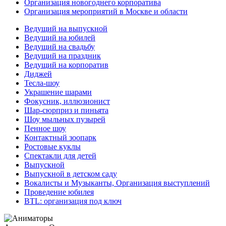
Организация новогоднего корпоратива
Организация мероприятий в Москве и области
Ведущий на выпускной
Ведущий на юбилей
Ведущий на свадьбу
Ведущий на праздник
Ведущий на корпоратив
Диджей
Тесла-шоу
Украшение шарами
Фокусник, иллюзионист
Шар-сюрприз и пиньята
Шоу мыльных пузырей
Пенное шоу
Контактный зоопарк
Ростовые куклы
Спектакли для детей
Выпускной
Выпускной в детском саду
Вокалисты и Музыканты, Организация выступлений
Проведение юбилея
BTL: организация под ключ