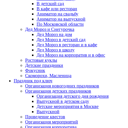
В детский сад
В кафе или ресторан
Аниматор на свадьбу
Аниматор на выпускной
По Московской области
Дед Мороз и Снегурочка
Дед Мороз на дом
Дед Мороз в детский сад
Дед Мороз в ресторан и в кафе
Дед Мороз в школу
Дед Мороз на корпоратив и в офис
Ростовые куклы
Детские праздники
Фокусник
Скоморохи, Масленица
Праздник под ключ
Организация новогодних праздников
Организация детских праздников
Организация детского дня рождения
Выпускной в детском саду
Детские мероприятия в Москве
Выпускной
Проведение квестов
Организация мероприятий
Организация корпоратива