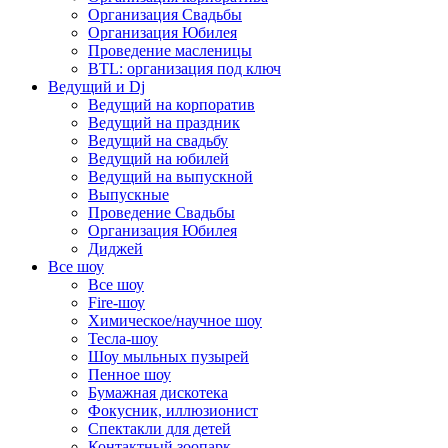
Организация Свадьбы
Организация Юбилея
Проведение масленицы
BTL: организация под ключ
Ведущий и Dj
Ведущий на корпоратив
Ведущий на праздник
Ведущий на свадьбу
Ведущий на юбилей
Ведущий на выпускной
Выпускные
Проведение Свадьбы
Организация Юбилея
Диджей
Все шоу
Все шоу
Fire-шоу
Химическое/научное шоу
Тесла-шоу
Шоу мыльных пузырей
Пенное шоу
Бумажная дискотека
Фокусник, иллюзионист
Спектакли для детей
Контактный зоопарк