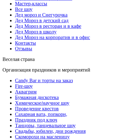
Мастер-классы
Все шоу
Дед мороз и Снегурочка
Дед Мороз в детский сад
Дед Мороз в ресторан и в кафе
Дед Мороз в школу
Дед Мороз на корпоратив и в офис
Контакты
Отзывы
Веселая страна
Организация праздников и мероприятий
Candy Bar и торты на заказ
Fire-шоу
Аквагрим
Бумажная дискотека
Химическое/научное шоу
Проведение квестов
Сахарная вата, попкорн,
Праздник под ключ
Танцоры, танцевальное шоу
Свадьбы, юбилеи, дни рождения
Скоморохи на масленицу