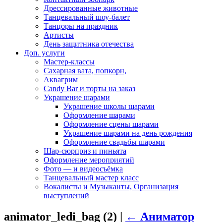
Дрессированные животные
Танцевальный шоу-балет
Танцоры на праздник
Артисты
День защитника отечества
Доп. услуги
Мастер-классы
Сахарная вата, попкорн,
Аквагрим
Candy Bar и торты на заказ
Украшение шарами
Украшение школы шарами
Оформление шарами
Оформление сцены шарами
Украшение шарами на день рождения
Оформление свадьбы шарами
Шар-сюрприз и пиньята
Оформление мероприятий
Фото — и видеосъёмка
Танцевальный мастер класс
Вокалисты и Музыканты, Организация
выступлений
animator_ledi_bag (2)
|
←
Аниматор