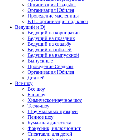
Организация Свадьбы
Организация Юбилея
Проведение масленицы
BTL: организация под ключ
Ведущий и Dj
Ведущий на корпоратив
Ведущий на праздник
Ведущий на свадьбу
Ведущий на юбилей
Ведущий на выпускной
Выпускные
Проведение Свадьбы
Организация Юбилея
Диджей
Все шоу
Все шоу
Fire-шоу
Химическое/научное шоу
Тесла-шоу
Шоу мыльных пузырей
Пенное шоу
Бумажная дискотека
Фокусник, иллюзионист
Спектакли для детей
Контактный зоопарк