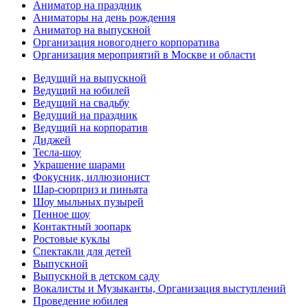
Аниматор на праздник
Аниматоры на день рождения
Аниматор на выпускной
Организация новогоднего корпоратива
Организация мероприятий в Москве и области
Ведущий на выпускной
Ведущий на юбилей
Ведущий на свадьбу
Ведущий на праздник
Ведущий на корпоратив
Диджей
Тесла-шоу
Украшение шарами
Фокусник, иллюзионист
Шар-сюрприз и пиньята
Шоу мыльных пузырей
Пенное шоу
Контактный зоопарк
Ростовые куклы
Спектакли для детей
Выпускной
Выпускной в детском саду
Вокалисты и Музыканты, Организация выступлений
Проведение юбилея