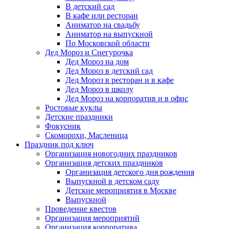
В детский сад
В кафе или ресторан
Аниматор на свадьбу
Аниматор на выпускной
По Московской области
Дед Мороз и Снегурочка
Дед Мороз на дом
Дед Мороз в детский сад
Дед Мороз в ресторан и в кафе
Дед Мороз в школу
Дед Мороз на корпоратив и в офис
Ростовые куклы
Детские праздники
Фокусник
Скоморохи, Масленица
Праздник под ключ
Организация новогодних праздников
Организация детских праздников
Организация детского дня рождения
Выпускной в детском саду
Детские мероприятия в Москве
Выпускной
Проведение квестов
Организация мероприятий
Организация корпоратива