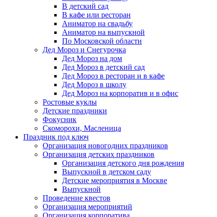
В детский сад
В кафе или ресторан
Аниматор на свадьбу
Аниматор на выпускной
По Московской области
Дед Мороз и Снегурочка
Дед Мороз на дом
Дед Мороз в детский сад
Дед Мороз в ресторан и в кафе
Дед Мороз в школу
Дед Мороз на корпоратив и в офис
Ростовые куклы
Детские праздники
Фокусник
Скоморохи, Масленица
Праздник под ключ
Организация новогодних праздников
Организация детских праздников
Организация детского дня рождения
Выпускной в детском саду
Детские мероприятия в Москве
Выпускной
Проведение квестов
Организация мероприятий
Организация корпоратива