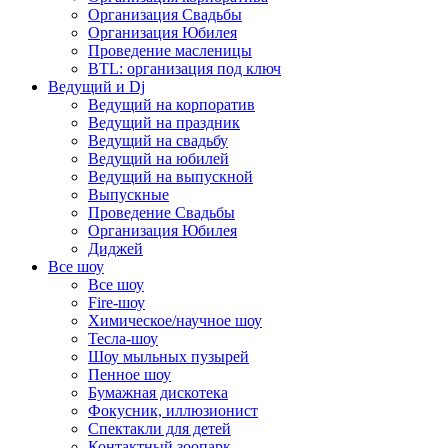
Организация Свадьбы
Организация Юбилея
Проведение масленицы
BTL: организация под ключ
Ведущий и Dj
Ведущий на корпоратив
Ведущий на праздник
Ведущий на свадьбу
Ведущий на юбилей
Ведущий на выпускной
Выпускные
Проведение Свадьбы
Организация Юбилея
Диджей
Все шоу
Все шоу
Fire-шоу
Химическое/научное шоу
Тесла-шоу
Шоу мыльных пузырей
Пенное шоу
Бумажная дискотека
Фокусник, иллюзионист
Спектакли для детей
Контактный зоопарк