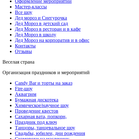
Оформление мероприятий
Мастер-классы
Все шоу
Дед мороз и Снегурочка
Дед Мороз в детский сад
Дед Мороз в ресторан и в кафе
Дед Мороз в школу
Дед Мороз на корпоратив и в офис
Контакты
Отзывы
Веселая страна
Организация праздников и мероприятий
Candy Bar и торты на заказ
Fire-шоу
Аквагрим
Бумажная дискотека
Химическое/научное шоу
Проведение квестов
Сахарная вата, попкорн,
Праздник под ключ
Танцоры, танцевальное шоу
Свадьбы, юбилеи, дни рождения
Скоморохи на масленицу