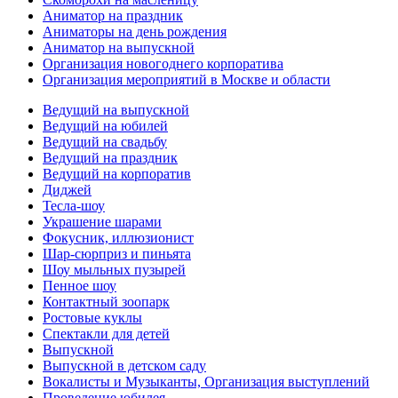
Аниматор на праздник
Аниматоры на день рождения
Аниматор на выпускной
Организация новогоднего корпоратива
Организация мероприятий в Москве и области
Ведущий на выпускной
Ведущий на юбилей
Ведущий на свадьбу
Ведущий на праздник
Ведущий на корпоратив
Диджей
Тесла-шоу
Украшение шарами
Фокусник, иллюзионист
Шар-сюрприз и пиньята
Шоу мыльных пузырей
Пенное шоу
Контактный зоопарк
Ростовые куклы
Спектакли для детей
Выпускной
Выпускной в детском саду
Вокалисты и Музыканты, Организация выступлений
Проведение юбилея