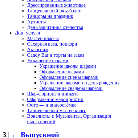
Дрессированные животные
Танцевальный шоу-балет
Танцоры на праздник
Артисты
День защитника отечества
Доп. услуги
Мастер-классы
Сахарная вата, попкорн,
Аквагрим
Candy Bar и торты на заказ
Украшение шарами
Украшение школы шарами
Оформление шарами
Оформление сцены шарами
Украшение шарами на день рождения
Оформление свадьбы шарами
Шар-сюрприз и пиньята
Оформление мероприятий
Фото — и видеосъёмка
Танцевальный мастер класс
Вокалисты и Музыканты, Организация
выступлений
3
|
←
Выпускной