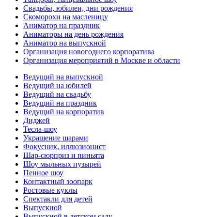
Свадьбы, юбилеи, дни рождения
Скоморохи на масленицу
Аниматор на праздник
Аниматоры на день рождения
Аниматор на выпускной
Организация новогоднего корпоратива
Организация мероприятий в Москве и области
Ведущий на выпускной
Ведущий на юбилей
Ведущий на свадьбу
Ведущий на праздник
Ведущий на корпоратив
Диджей
Тесла-шоу
Украшение шарами
Фокусник, иллюзионист
Шар-сюрприз и пиньята
Шоу мыльных пузырей
Пенное шоу
Контактный зоопарк
Ростовые куклы
Спектакли для детей
Выпускной
Выпускной в детском саду