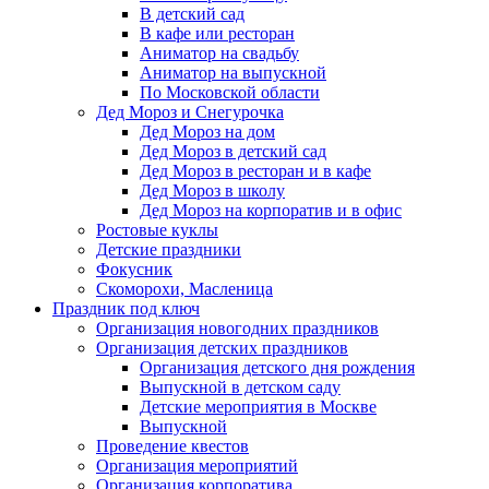
В детский сад
В кафе или ресторан
Аниматор на свадьбу
Аниматор на выпускной
По Московской области
Дед Мороз и Снегурочка
Дед Мороз на дом
Дед Мороз в детский сад
Дед Мороз в ресторан и в кафе
Дед Мороз в школу
Дед Мороз на корпоратив и в офис
Ростовые куклы
Детские праздники
Фокусник
Скоморохи, Масленица
Праздник под ключ
Организация новогодних праздников
Организация детских праздников
Организация детского дня рождения
Выпускной в детском саду
Детские мероприятия в Москве
Выпускной
Проведение квестов
Организация мероприятий
Организация корпоратива