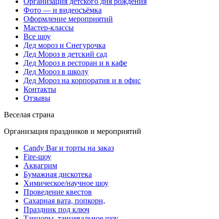
Организация детского дня рождения
Фото — и видеосъёмка
Оформление мероприятий
Мастер-классы
Все шоу
Дед мороз и Снегурочка
Дед Мороз в детский сад
Дед Мороз в ресторан и в кафе
Дед Мороз в школу
Дед Мороз на корпоратив и в офис
Контакты
Отзывы
Веселая страна
Организация праздников и мероприятий
Candy Bar и торты на заказ
Fire-шоу
Аквагрим
Бумажная дискотека
Химическое/научное шоу
Проведение квестов
Сахарная вата, попкорн,
Праздник под ключ
Танцоры, танцевальное шоу