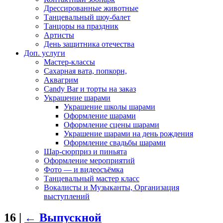
Дрессированные животные
Танцевальный шоу-балет
Танцоры на праздник
Артисты
День защитника отечества
Доп. услуги
Мастер-классы
Сахарная вата, попкорн,
Аквагрим
Candy Bar и торты на заказ
Украшение шарами
Украшение школы шарами
Оформление шарами
Оформление сцены шарами
Украшение шарами на день рождения
Оформление свадьбы шарами
Шар-сюрприз и пиньята
Оформление мероприятий
Фото — и видеосъёмка
Танцевальный мастер класс
Вокалисты и Музыканты, Организация
выступлений
16
|
←
Выпускной