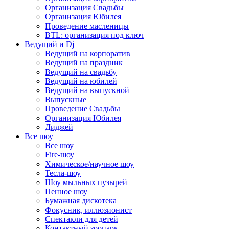
Организация Свадьбы
Организация Юбилея
Проведение масленицы
BTL: организация под ключ
Ведущий и Dj
Ведущий на корпоратив
Ведущий на праздник
Ведущий на свадьбу
Ведущий на юбилей
Ведущий на выпускной
Выпускные
Проведение Свадьбы
Организация Юбилея
Диджей
Все шоу
Все шоу
Fire-шоу
Химическое/научное шоу
Тесла-шоу
Шоу мыльных пузырей
Пенное шоу
Бумажная дискотека
Фокусник, иллюзионист
Спектакли для детей
Контактный зоопарк