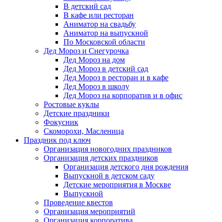
В детский сад
В кафе или ресторан
Аниматор на свадьбу
Аниматор на выпускной
По Московской области
Дед Мороз и Снегурочка
Дед Мороз на дом
Дед Мороз в детский сад
Дед Мороз в ресторан и в кафе
Дед Мороз в школу
Дед Мороз на корпоратив и в офис
Ростовые куклы
Детские праздники
Фокусник
Скоморохи, Масленица
Праздник под ключ
Организация новогодних праздников
Организация детских праздников
Организация детского дня рождения
Выпускной в детском саду
Детские мероприятия в Москве
Выпускной
Проведение квестов
Организация мероприятий
Организация корпоратива