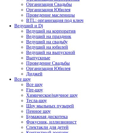
Организация Свадьбы
Организация Юбилея
Проведение масленицы
BTL: организация под ключ
Ведущий и Dj
Ведущий на корпоратив
Ведущий на праздник
Ведущий на свадьбу
Ведущий на юбилей
Ведущий на выпускной
Выпускные
Проведение Свадьбы
Организация Юбилея
Диджей
Все шоу
Все шоу
Fire-шоу
Химическое/научное шоу
Тесла-шоу
Шоу мыльных пузырей
Пенное шоу
Бумажная дискотека
Фокусник, иллюзионист
Спектакли для детей
Контактный зоопарк