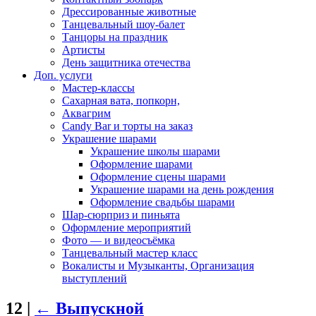
Дрессированные животные
Танцевальный шоу-балет
Танцоры на праздник
Артисты
День защитника отечества
Доп. услуги
Мастер-классы
Сахарная вата, попкорн,
Аквагрим
Candy Bar и торты на заказ
Украшение шарами
Украшение школы шарами
Оформление шарами
Оформление сцены шарами
Украшение шарами на день рождения
Оформление свадьбы шарами
Шар-сюрприз и пиньята
Оформление мероприятий
Фото — и видеосъёмка
Танцевальный мастер класс
Вокалисты и Музыканты, Организация
выступлений
12
|
←
Выпускной