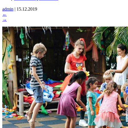
admin
|
15.12.2019
←
→