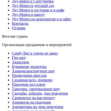
Дед мороз и Снегурочка
Дед Мороз в детский сад
Дед Мороз в ресторан и в кафе
Дед Мороз в школу
Дед Мороз на корпоратив и в офис
Контакты
Отзывы
Веселая страна
Организация праздников и мероприятий
Candy Bar и торты на заказ
Fire-шоу
Аквагрим
Бумажная дискотека
Химическое/научное шоу
Проведение квестов
Сахарная вата, попкорн,
Праздник под ключ
Танцоры, танцевальное шоу
Свадьбы, юбилеи, дни рождения
Скоморохи на масленицу
Аниматор на праздник
Аниматоры на день рождения