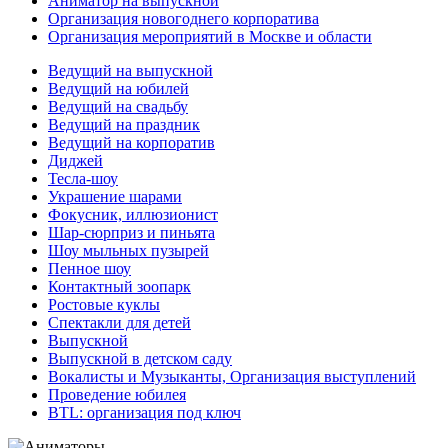
Аниматор на выпускной
Организация новогоднего корпоратива
Организация мероприятий в Москве и области
Ведущий на выпускной
Ведущий на юбилей
Ведущий на свадьбу
Ведущий на праздник
Ведущий на корпоратив
Диджей
Тесла-шоу
Украшение шарами
Фокусник, иллюзионист
Шар-сюрприз и пиньята
Шоу мыльных пузырей
Пенное шоу
Контактный зоопарк
Ростовые куклы
Спектакли для детей
Выпускной
Выпускной в детском саду
Вокалисты и Музыканты, Организация выступлений
Проведение юбилея
BTL: организация под ключ