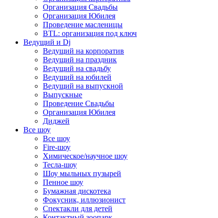
Организация Свадьбы
Организация Юбилея
Проведение масленицы
BTL: организация под ключ
Ведущий и Dj
Ведущий на корпоратив
Ведущий на праздник
Ведущий на свадьбу
Ведущий на юбилей
Ведущий на выпускной
Выпускные
Проведение Свадьбы
Организация Юбилея
Диджей
Все шоу
Все шоу
Fire-шоу
Химическое/научное шоу
Тесла-шоу
Шоу мыльных пузырей
Пенное шоу
Бумажная дискотека
Фокусник, иллюзионист
Спектакли для детей
Контактный зоопарк