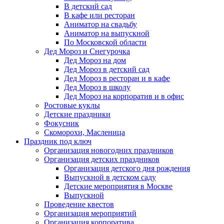
В детский сад
В кафе или ресторан
Аниматор на свадьбу
Аниматор на выпускной
По Московской области
Дед Мороз и Снегурочка
Дед Мороз на дом
Дед Мороз в детский сад
Дед Мороз в ресторан и в кафе
Дед Мороз в школу
Дед Мороз на корпоратив и в офис
Ростовые куклы
Детские праздники
Фокусник
Скоморохи, Масленица
Праздник под ключ
Организация новогодних праздников
Организация детских праздников
Организация детского дня рождения
Выпускной в детском саду
Детские мероприятия в Москве
Выпускной
Проведение квестов
Организация мероприятий
Организация корпоратива