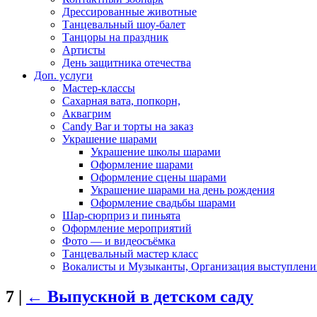
Дрессированные животные
Танцевальный шоу-балет
Танцоры на праздник
Артисты
День защитника отечества
Доп. услуги
Мастер-классы
Сахарная вата, попкорн,
Аквагрим
Candy Bar и торты на заказ
Украшение шарами
Украшение школы шарами
Оформление шарами
Оформление сцены шарами
Украшение шарами на день рождения
Оформление свадьбы шарами
Шар-сюрприз и пиньята
Оформление мероприятий
Фото — и видеосъёмка
Танцевальный мастер класс
Вокалисты и Музыканты, Организация выступлени
7
|
←
Выпускной в детском саду