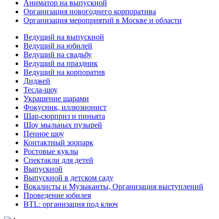
Аниматор на выпускной
Организация новогоднего корпоратива
Организация мероприятий в Москве и области
Ведущий на выпускной
Ведущий на юбилей
Ведущий на свадьбу
Ведущий на праздник
Ведущий на корпоратив
Диджей
Тесла-шоу
Украшение шарами
Фокусник, иллюзионист
Шар-сюрприз и пиньята
Шоу мыльных пузырей
Пенное шоу
Контактный зоопарк
Ростовые куклы
Спектакли для детей
Выпускной
Выпускной в детском саду
Вокалисты и Музыканты, Организация выступлений
Проведение юбилея
BTL: организация под ключ