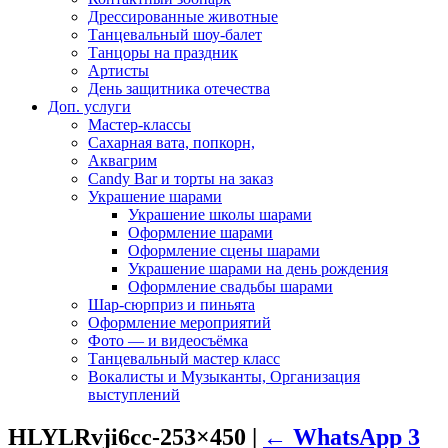
Дрессированные животные
Танцевальный шоу-балет
Танцоры на праздник
Артисты
День защитника отечества
Доп. услуги
Мастер-классы
Сахарная вата, попкорн,
Аквагрим
Candy Bar и торты на заказ
Украшение шарами
Украшение школы шарами
Оформление шарами
Оформление сцены шарами
Украшение шарами на день рождения
Оформление свадьбы шарами
Шар-сюрприз и пиньята
Оформление мероприятий
Фото — и видеосъёмка
Танцевальный мастер класс
Вокалисты и Музыканты, Организация
выступлений
HLYLRvji6cc-253×450
|
←
WhatsApp 3