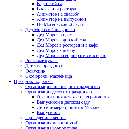
В детский сад
В кафе или ресторан
Аниматор на свадьбу
Аниматор на выпускной
По Московской области
Дед Мороз и Снегурочка
Дед Мороз на дом
Дед Мороз в детский сад
Дед Мороз в ресторан и в кафе
Дед Мороз в школу
Дед Мороз на корпоратив и в офис
Ростовые куклы
Детские праздники
Фокусник
Скоморохи, Масленица
Праздник под ключ
Организация новогодних праздников
Организация детских праздников
Организация детского дня рождения
Выпускной в детском саду
Детские мероприятия в Москве
Выпускной
Проведение квестов
Организация мероприятий
Организация корпоратива