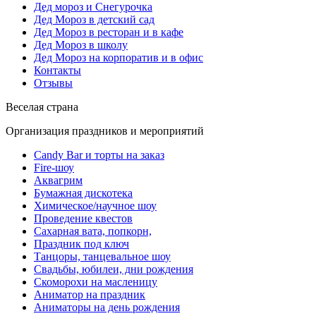
Дед мороз и Снегурочка
Дед Мороз в детский сад
Дед Мороз в ресторан и в кафе
Дед Мороз в школу
Дед Мороз на корпоратив и в офис
Контакты
Отзывы
Веселая страна
Организация праздников и мероприятий
Candy Bar и торты на заказ
Fire-шоу
Аквагрим
Бумажная дискотека
Химическое/научное шоу
Проведение квестов
Сахарная вата, попкорн,
Праздник под ключ
Танцоры, танцевальное шоу
Свадьбы, юбилеи, дни рождения
Скоморохи на масленицу
Аниматор на праздник
Аниматоры на день рождения