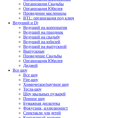
Организация Свадьбы
Организация Юбилея
Проведение масленицы
BTL: организация под ключ
Ведущий и Dj
Ведущий на корпоратив
Ведущий на праздник
Ведущий на свадьбу
Ведущий на юбилей
Ведущий на выпускной
Выпускные
Проведение Свадьбы
Организация Юбилея
Диджей
Все шоу
Все шоу
Fire-шоу
Химическое/научное шоу
Тесла-шоу
Шоу мыльных пузырей
Пенное шоу
Бумажная дискотека
Фокусник, иллюзионист
Спектакли для детей
Контактный зоопарк