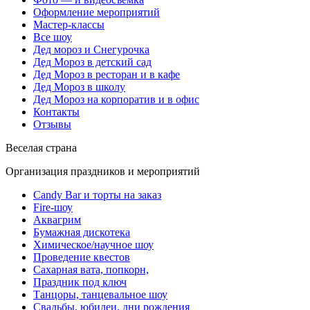
Оформление мероприятий
Мастер-классы
Все шоу
Дед мороз и Снегурочка
Дед Мороз в детский сад
Дед Мороз в ресторан и в кафе
Дед Мороз в школу
Дед Мороз на корпоратив и в офис
Контакты
Отзывы
Веселая страна
Организация праздников и мероприятий
Candy Bar и торты на заказ
Fire-шоу
Аквагрим
Бумажная дискотека
Химическое/научное шоу
Проведение квестов
Сахарная вата, попкорн,
Праздник под ключ
Танцоры, танцевальное шоу
Свадьбы, юбилеи, дни рождения