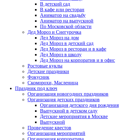
В детский сад
В кафе или ресторан
Аниматор на свадьбу
Аниматор на выпускной
По Московской области
Дед Мороз и Снегурочка
Дед Мороз на дом
Дед Мороз в детский сад
Дед Мороз в ресторан и в кафе
Дед Мороз в школу
Дед Мороз на корпоратив и в офис
Ростовые куклы
Детские праздники
Фокусник
Скоморохи, Масленица
Праздник под ключ
Организация новогодних праздников
Организация детских праздников
Организация детского дня рождения
Выпускной в детском саду
Детские мероприятия в Москве
Выпускной
Проведение квестов
Организация мероприятий
Организация корпоратива