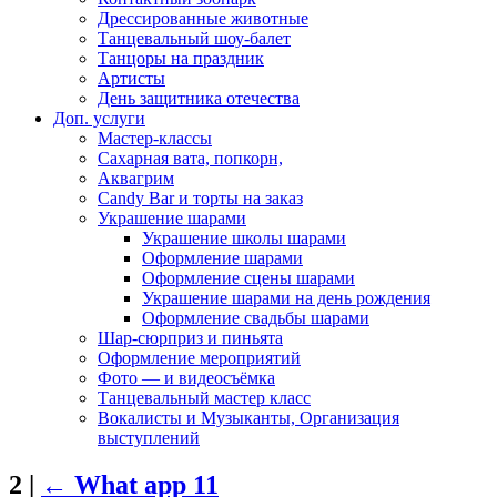
Дрессированные животные
Танцевальный шоу-балет
Танцоры на праздник
Артисты
День защитника отечества
Доп. услуги
Мастер-классы
Сахарная вата, попкорн,
Аквагрим
Candy Bar и торты на заказ
Украшение шарами
Украшение школы шарами
Оформление шарами
Оформление сцены шарами
Украшение шарами на день рождения
Оформление свадьбы шарами
Шар-сюрприз и пиньята
Оформление мероприятий
Фото — и видеосъёмка
Танцевальный мастер класс
Вокалисты и Музыканты, Организация
выступлений
2
|
←
What app 11