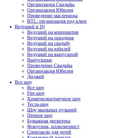
Организация Свадьбы
Организация Юбилея
Проведение масленицы
BTL: организация под ключ
Ведущий и Dj
Ведущий на корпоратив
Ведущий на праздник
Ведущий на свадьбу
Ведущий на юбилей
Ведущий на выпускной
Выпускные
Проведение Свадьбы
Организация Юбилея
Диджей
Все шоу
Все шоу
Fire-шоу
Химическое/научное шоу
Тесла-шоу
Шоу мыльных пузырей
Пенное шоу
Бумажная дискотека
Фокусник, иллюзионист
Спектакли для детей
Контактный зоопарк