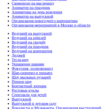
Скоморохи на масленицу
Аниматор на праздник
Аниматоры на день рождения
Аниматор на выпускной
Организация новогоднего корпоратива
Организация мероприятий в Москве и области
Ведущий на выпускной
Ведущий на юбилей
Ведущий на свадьбу
Ведущий на праздник
Ведущий на корпоратив
Диджей
Тесла-шоу
Украшение шарами
Фокусник, иллюзионист
Шар-сюрприз и пиньята
Шоу мыльных пузырей
Пенное шоу
Контактный зоопарк
Ростовые куклы
Спектакли для детей
Выпускной
Выпускной в детском саду
Вокалисты и Музыканты, Организация выступлений