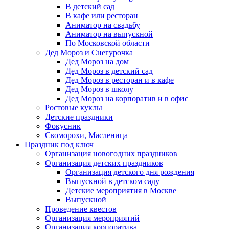
В детский сад
В кафе или ресторан
Аниматор на свадьбу
Аниматор на выпускной
По Московской области
Дед Мороз и Снегурочка
Дед Мороз на дом
Дед Мороз в детский сад
Дед Мороз в ресторан и в кафе
Дед Мороз в школу
Дед Мороз на корпоратив и в офис
Ростовые куклы
Детские праздники
Фокусник
Скоморохи, Масленица
Праздник под ключ
Организация новогодних праздников
Организация детских праздников
Организация детского дня рождения
Выпускной в детском саду
Детские мероприятия в Москве
Выпускной
Проведение квестов
Организация мероприятий
Организация корпоратива