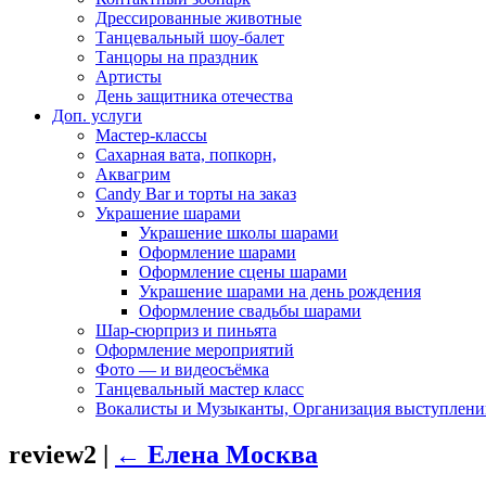
Дрессированные животные
Танцевальный шоу-балет
Танцоры на праздник
Артисты
День защитника отечества
Доп. услуги
Мастер-классы
Сахарная вата, попкорн,
Аквагрим
Candy Bar и торты на заказ
Украшение шарами
Украшение школы шарами
Оформление шарами
Оформление сцены шарами
Украшение шарами на день рождения
Оформление свадьбы шарами
Шар-сюрприз и пиньята
Оформление мероприятий
Фото — и видеосъёмка
Танцевальный мастер класс
Вокалисты и Музыканты, Организация выступлени
review2
|
←
Елена Москва