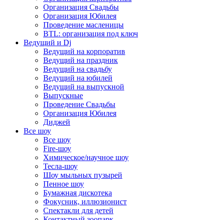
Организация Свадьбы
Организация Юбилея
Проведение масленицы
BTL: организация под ключ
Ведущий и Dj
Ведущий на корпоратив
Ведущий на праздник
Ведущий на свадьбу
Ведущий на юбилей
Ведущий на выпускной
Выпускные
Проведение Свадьбы
Организация Юбилея
Диджей
Все шоу
Все шоу
Fire-шоу
Химическое/научное шоу
Тесла-шоу
Шоу мыльных пузырей
Пенное шоу
Бумажная дискотека
Фокусник, иллюзионист
Спектакли для детей
Контактный зоопарк