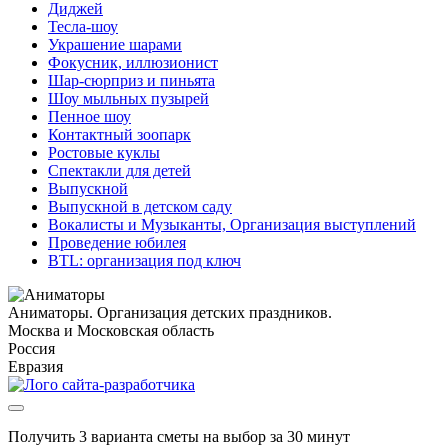
Диджей
Тесла-шоу
Украшение шарами
Фокусник, иллюзионист
Шар-сюрприз и пиньята
Шоу мыльных пузырей
Пенное шоу
Контактный зоопарк
Ростовые куклы
Спектакли для детей
Выпускной
Выпускной в детском саду
Вокалисты и Музыканты, Организация выступлений
Проведение юбилея
BTL: организация под ключ
Аниматоры. Организация детских праздников.
Москва и Московская область
Россия
Евразия
Получить 3 варианта сметы на выбор за 30 минут