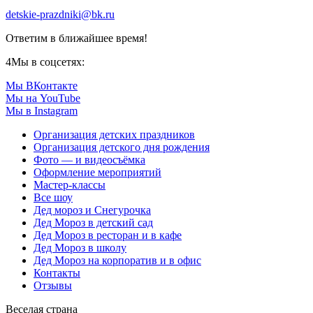
detskie-prazdniki@bk.ru
Ответим в ближайшее время!
4
Мы в соцсетях:
Мы ВКонтакте
Мы на YouTube
Мы в Instagram
Организация детских праздников
Организация детского дня рождения
Фото — и видеосъёмка
Оформление мероприятий
Мастер-классы
Все шоу
Дед мороз и Снегурочка
Дед Мороз в детский сад
Дед Мороз в ресторан и в кафе
Дед Мороз в школу
Дед Мороз на корпоратив и в офис
Контакты
Отзывы
Веселая страна