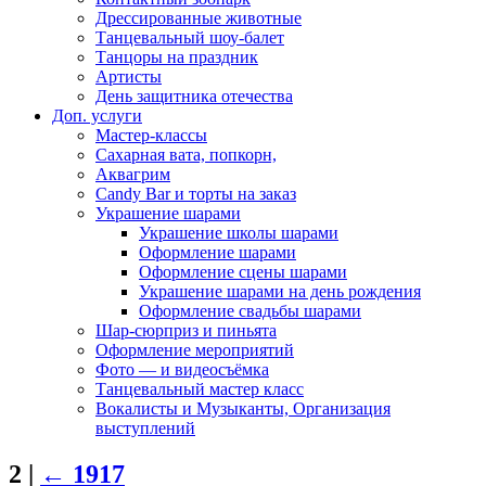
Дрессированные животные
Танцевальный шоу-балет
Танцоры на праздник
Артисты
День защитника отечества
Доп. услуги
Мастер-классы
Сахарная вата, попкорн,
Аквагрим
Candy Bar и торты на заказ
Украшение шарами
Украшение школы шарами
Оформление шарами
Оформление сцены шарами
Украшение шарами на день рождения
Оформление свадьбы шарами
Шар-сюрприз и пиньята
Оформление мероприятий
Фото — и видеосъёмка
Танцевальный мастер класс
Вокалисты и Музыканты, Организация
выступлений
2
|
←
1917