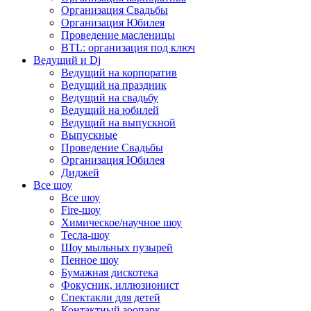
Организация Свадьбы
Организация Юбилея
Проведение масленицы
BTL: организация под ключ
Ведущий и Dj
Ведущий на корпоратив
Ведущий на праздник
Ведущий на свадьбу
Ведущий на юбилей
Ведущий на выпускной
Выпускные
Проведение Свадьбы
Организация Юбилея
Диджей
Все шоу
Все шоу
Fire-шоу
Химическое/научное шоу
Тесла-шоу
Шоу мыльных пузырей
Пенное шоу
Бумажная дискотека
Фокусник, иллюзионист
Спектакли для детей
Контактный зоопарк