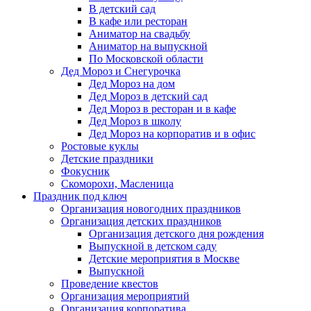
В детский сад
В кафе или ресторан
Аниматор на свадьбу
Аниматор на выпускной
По Московской области
Дед Мороз и Снегурочка
Дед Мороз на дом
Дед Мороз в детский сад
Дед Мороз в ресторан и в кафе
Дед Мороз в школу
Дед Мороз на корпоратив и в офис
Ростовые куклы
Детские праздники
Фокусник
Скоморохи, Масленица
Праздник под ключ
Организация новогодних праздников
Организация детских праздников
Организация детского дня рождения
Выпускной в детском саду
Детские мероприятия в Москве
Выпускной
Проведение квестов
Организация мероприятий
Организация корпоратива