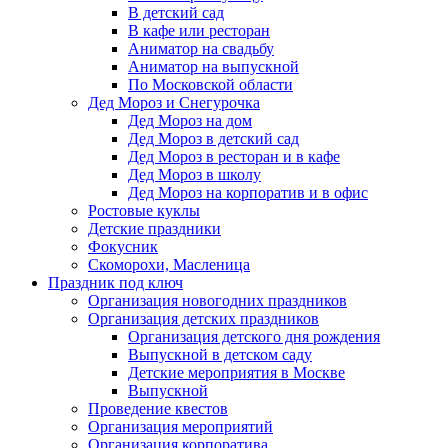
В детский сад
В кафе или ресторан
Аниматор на свадьбу
Аниматор на выпускной
По Московской области
Дед Мороз и Снегурочка
Дед Мороз на дом
Дед Мороз в детский сад
Дед Мороз в ресторан и в кафе
Дед Мороз в школу
Дед Мороз на корпоратив и в офис
Ростовые куклы
Детские праздники
Фокусник
Скоморохи, Масленица
Праздник под ключ
Организация новогодних праздников
Организация детских праздников
Организация детского дня рождения
Выпускной в детском саду
Детские мероприятия в Москве
Выпускной
Проведение квестов
Организация мероприятий
Организация корпоратива