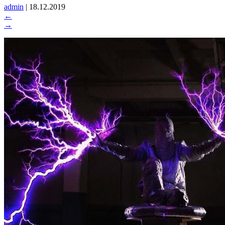
admin
|
18.12.2019
←
→