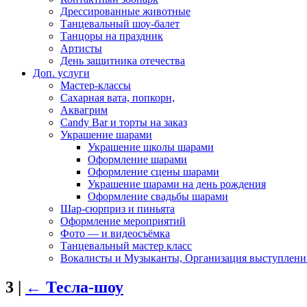
Дрессированные животные
Танцевальный шоу-балет
Танцоры на праздник
Артисты
День защитника отечества
Доп. услуги
Мастер-классы
Сахарная вата, попкорн,
Аквагрим
Candy Bar и торты на заказ
Украшение шарами
Украшение школы шарами
Оформление шарами
Оформление сцены шарами
Украшение шарами на день рождения
Оформление свадьбы шарами
Шар-сюрприз и пиньята
Оформление мероприятий
Фото — и видеосъёмка
Танцевальный мастер класс
Вокалисты и Музыканты, Организация выступлени
3
|
←
Тесла-шоу