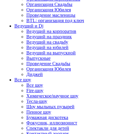
Организация Свадьбы
Организация Юбилея
Проведение масленицы
BTL: организация под ключ
Ведущий и Dj
Ведущий на корпоратив
Ведущий на праздник
Ведущий на свадьбу
Ведущий на юбилей
Ведущий на выпускной
Выпускные
Проведение Свадьбы
Организация Юбилея
Диджей
Все шоу
Все шоу
Fire-шоу
Химическое/научное шоу
Тесла-шоу
Шоу мыльных пузырей
Пенное шоу
Бумажная дискотека
Фокусник, иллюзионист
Спектакли для детей
Контактный зоопарк