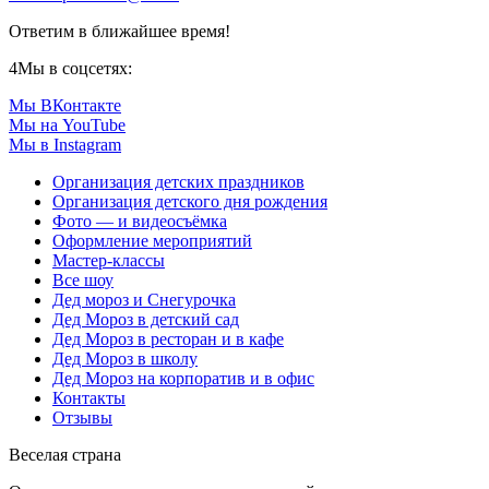
Ответим в ближайшее время!
4
Мы в соцсетях:
Мы ВКонтакте
Мы на YouTube
Мы в Instagram
Организация детских праздников
Организация детского дня рождения
Фото — и видеосъёмка
Оформление мероприятий
Мастер-классы
Все шоу
Дед мороз и Снегурочка
Дед Мороз в детский сад
Дед Мороз в ресторан и в кафе
Дед Мороз в школу
Дед Мороз на корпоратив и в офис
Контакты
Отзывы
Веселая страна