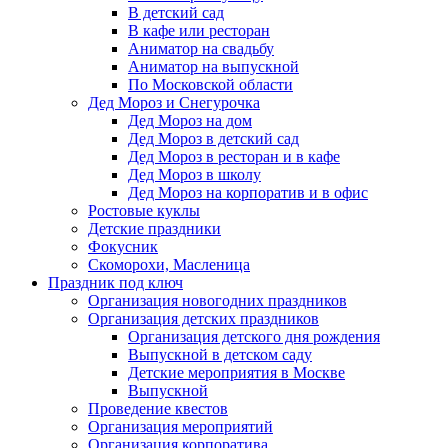
В детский сад
В кафе или ресторан
Аниматор на свадьбу
Аниматор на выпускной
По Московской области
Дед Мороз и Снегурочка
Дед Мороз на дом
Дед Мороз в детский сад
Дед Мороз в ресторан и в кафе
Дед Мороз в школу
Дед Мороз на корпоратив и в офис
Ростовые куклы
Детские праздники
Фокусник
Скоморохи, Масленица
Праздник под ключ
Организация новогодних праздников
Организация детских праздников
Организация детского дня рождения
Выпускной в детском саду
Детские мероприятия в Москве
Выпускной
Проведение квестов
Организация мероприятий
Организация корпоратива