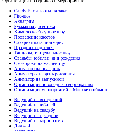
Организация праздников и мероприятий
Candy Bar и торты на заказ
Fire-шоу
Аквагрим
Бумажная дискотека
Химическое/научное шоу
Проведение квестов
Сахарная вата, попкорн,
Праздник под ключ
Танцоры, танцевальное шоу
Свадьбы, юбилеи, дни рождения
Скоморохи на масленицу
Аниматор на праздник
Аниматоры на день рождения
Аниматор на выпускной
Организация новогоднего корпоратива
Организация мероприятий в Москве и области
Ведущий на выпускной
Ведущий на юбилей
Ведущий на свадьбу
Ведущий на праздник
Ведущий на корпоратив
Диджей