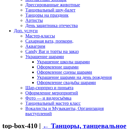
Дрессированные животные
Танцевальный шоу-балет
Танцоры на праздник
Артисты
День защитника отечества
Доп. услуги
Мастер-классы
Сахарная вата, попкорн,
Аквагрим
Candy Bar и торты на заказ
Украшение шарами
Украшение школы шарами
Оформление шарами
Оформление сцены шарами
Украшение шарами на день рождения
Оформление свадьбы шарами
Шар-сюрприз и пиньята
Оформление мероприятий
Фото — и видеосъёмка
Танцевальный мастер класс
Вокалисты и Музыканты, Организация
выступлений
top-box-410
|
←
Танцоры, танцевальное