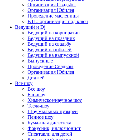
Организация Свадьбы
Организация Юбилея
Проведение масленицы
BTL: организация под ключ
Ведущий и Dj
Ведущий на корпоратив
Ведущий на праздник
Ведущий на свадьбу
Ведущий на юбилей
Ведущий на выпускной
Выпускные
Проведение Свадьбы
Организация Юбилея
Диджей
Все шоу
Все шоу
Fire-шоу
Химическое/научное шоу
Тесла-шоу
Шоу мыльных пузырей
Пенное шоу
Бумажная дискотека
Фокусник, иллюзионист
Спектакли для детей
Контактный зоопарк