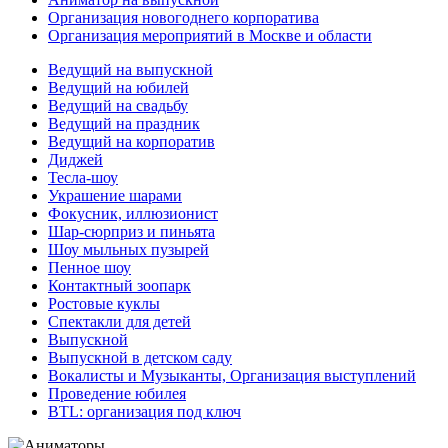
Организация новогоднего корпоратива
Организация мероприятий в Москве и области
Ведущий на выпускной
Ведущий на юбилей
Ведущий на свадьбу
Ведущий на праздник
Ведущий на корпоратив
Диджей
Тесла-шоу
Украшение шарами
Фокусник, иллюзионист
Шар-сюрприз и пиньята
Шоу мыльных пузырей
Пенное шоу
Контактный зоопарк
Ростовые куклы
Спектакли для детей
Выпускной
Выпускной в детском саду
Вокалисты и Музыканты, Организация выступлений
Проведение юбилея
BTL: организация под ключ