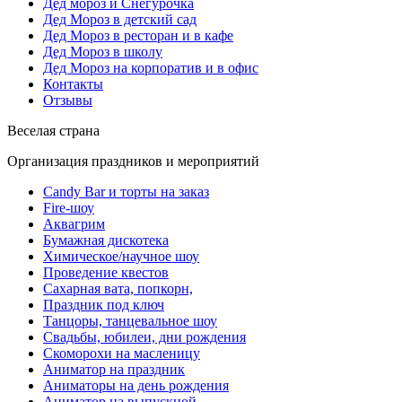
Дед мороз и Снегурочка
Дед Мороз в детский сад
Дед Мороз в ресторан и в кафе
Дед Мороз в школу
Дед Мороз на корпоратив и в офис
Контакты
Отзывы
Веселая страна
Организация праздников и мероприятий
Candy Bar и торты на заказ
Fire-шоу
Аквагрим
Бумажная дискотека
Химическое/научное шоу
Проведение квестов
Сахарная вата, попкорн,
Праздник под ключ
Танцоры, танцевальное шоу
Свадьбы, юбилеи, дни рождения
Скоморохи на масленицу
Аниматор на праздник
Аниматоры на день рождения
Аниматор на выпускной