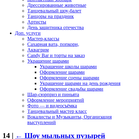
Дрессированные животные
Танцевальный шоу-балет
Танцоры на праздник
Артисты
День защитника отечества
Доп. услуги
Мастер-классы
Сахарная вата, попкорн,
Аквагрим
Candy Bar и торты на заказ
Украшение шарами
Украшение школы шарами
Оформление шарами
Оформление сцены шарами
Украшение шарами на день рождения
Оформление свадьбы шарами
Шар-сюрприз и пиньята
Оформление мероприятий
Фото — и видеосъёмка
Танцевальный мастер класс
Вокалисты и Музыканты, Организация
выступлений
14
|
←
Шоу мыльных пузырей