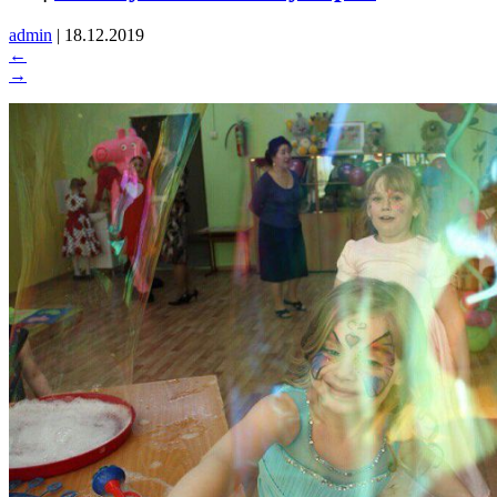
admin
|
18.12.2019
←
→