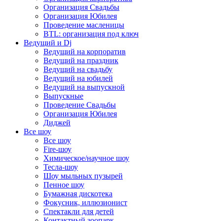
Организация Свадьбы
Организация Юбилея
Проведение масленицы
BTL: организация под ключ
Ведущий и Dj
Ведущий на корпоратив
Ведущий на праздник
Ведущий на свадьбу
Ведущий на юбилей
Ведущий на выпускной
Выпускные
Проведение Свадьбы
Организация Юбилея
Диджей
Все шоу
Все шоу
Fire-шоу
Химическое/научное шоу
Тесла-шоу
Шоу мыльных пузырей
Пенное шоу
Бумажная дискотека
Фокусник, иллюзионист
Спектакли для детей
Контактный зоопарк