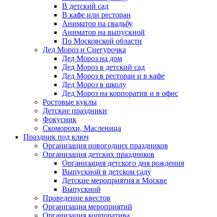
В детский сад
В кафе или ресторан
Аниматор на свадьбу
Аниматор на выпускной
По Московской области
Дед Мороз и Снегурочка
Дед Мороз на дом
Дед Мороз в детский сад
Дед Мороз в ресторан и в кафе
Дед Мороз в школу
Дед Мороз на корпоратив и в офис
Ростовые куклы
Детские праздники
Фокусник
Скоморохи, Масленица
Праздник под ключ
Организация новогодних праздников
Организация детских праздников
Организация детского дня рождения
Выпускной в детском саду
Детские мероприятия в Москве
Выпускной
Проведение квестов
Организация мероприятий
Организация корпоратива