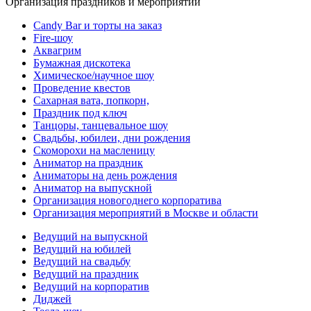
Организация праздников и мероприятий
Candy Bar и торты на заказ
Fire-шоу
Аквагрим
Бумажная дискотека
Химическое/научное шоу
Проведение квестов
Сахарная вата, попкорн,
Праздник под ключ
Танцоры, танцевальное шоу
Свадьбы, юбилеи, дни рождения
Скоморохи на масленицу
Аниматор на праздник
Аниматоры на день рождения
Аниматор на выпускной
Организация новогоднего корпоратива
Организация мероприятий в Москве и области
Ведущий на выпускной
Ведущий на юбилей
Ведущий на свадьбу
Ведущий на праздник
Ведущий на корпоратив
Диджей