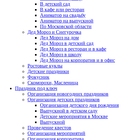
В детский сад
В кафе или ресторан
Аниматор на свадьбу
Аниматор на выпускной
По Московской области
Дед Мороз и Снегурочка
Дед Мороз на дом
Дед Мороз в детский сад
Дед Мороз в ресторан и в кафе
Дед Мороз в школу
Дед Мороз на корпоратив и в офис
Ростовые куклы
Детские праздники
Фокусник
Скоморохи, Масленица
Праздник под ключ
Организация новогодних праздников
Организация детских праздников
Организация детского дня рождения
Выпускной в детском саду
Детские мероприятия в Москве
Выпускной
Проведение квестов
Организация мероприятий
Организация корпоратива