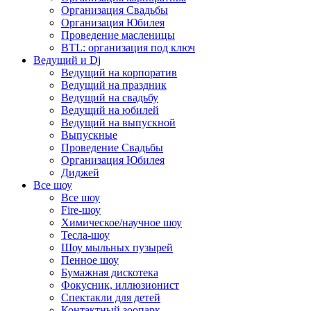
Организация Свадьбы
Организация Юбилея
Проведение масленицы
BTL: организация под ключ
Ведущий и Dj
Ведущий на корпоратив
Ведущий на праздник
Ведущий на свадьбу
Ведущий на юбилей
Ведущий на выпускной
Выпускные
Проведение Свадьбы
Организация Юбилея
Диджей
Все шоу
Все шоу
Fire-шоу
Химическое/научное шоу
Тесла-шоу
Шоу мыльных пузырей
Пенное шоу
Бумажная дискотека
Фокусник, иллюзионист
Спектакли для детей
Контактный зоопарк