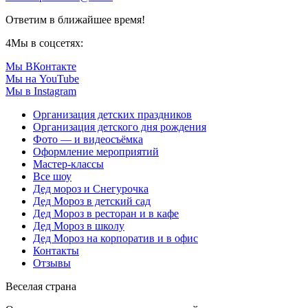
Ответим в ближайшее время!
4
Мы в соцсетях:
Мы ВКонтакте
Мы на YouTube
Мы в Instagram
Организация детских праздников
Организация детского дня рождения
Фото — и видеосъёмка
Оформление мероприятий
Мастер-классы
Все шоу
Дед мороз и Снегурочка
Дед Мороз в детский сад
Дед Мороз в ресторан и в кафе
Дед Мороз в школу
Дед Мороз на корпоратив и в офис
Контакты
Отзывы
Веселая страна