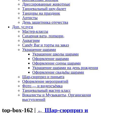
Дрессированные животные
Танцевальный шоу-балет
Танцоры на праздник
Артисты
День защитника отечества
Доп. услуги
Мастер-классы
Сахарная вата, попкорн,
Аквагрим
Candy Bar и торты на заказ
Украшение шарами
Украшение школы шарами
Оформление шарами
Оформление сцены шарами
Украшение шарами на день рождения
Оформление свадьбы шарами
Шар-сюрприз и пиньята
Оформление мероприятий
Фото — и видеосъёмка
Танцевальный мастер класс
Вокалисты и Музыканты, Организация
выступлений
top-box-162
|
←
Шар-сюрприз и