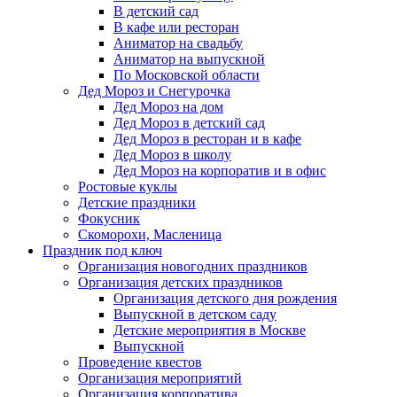
В детский сад
В кафе или ресторан
Аниматор на свадьбу
Аниматор на выпускной
По Московской области
Дед Мороз и Снегурочка
Дед Мороз на дом
Дед Мороз в детский сад
Дед Мороз в ресторан и в кафе
Дед Мороз в школу
Дед Мороз на корпоратив и в офис
Ростовые куклы
Детские праздники
Фокусник
Скоморохи, Масленица
Праздник под ключ
Организация новогодних праздников
Организация детских праздников
Организация детского дня рождения
Выпускной в детском саду
Детские мероприятия в Москве
Выпускной
Проведение квестов
Организация мероприятий
Организация корпоратива