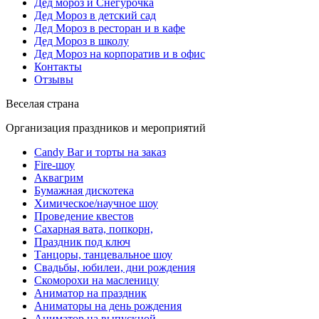
Дед мороз и Снегурочка
Дед Мороз в детский сад
Дед Мороз в ресторан и в кафе
Дед Мороз в школу
Дед Мороз на корпоратив и в офис
Контакты
Отзывы
Веселая страна
Организация праздников и мероприятий
Candy Bar и торты на заказ
Fire-шоу
Аквагрим
Бумажная дискотека
Химическое/научное шоу
Проведение квестов
Сахарная вата, попкорн,
Праздник под ключ
Танцоры, танцевальное шоу
Свадьбы, юбилеи, дни рождения
Скоморохи на масленицу
Аниматор на праздник
Аниматоры на день рождения
Аниматор на выпускной