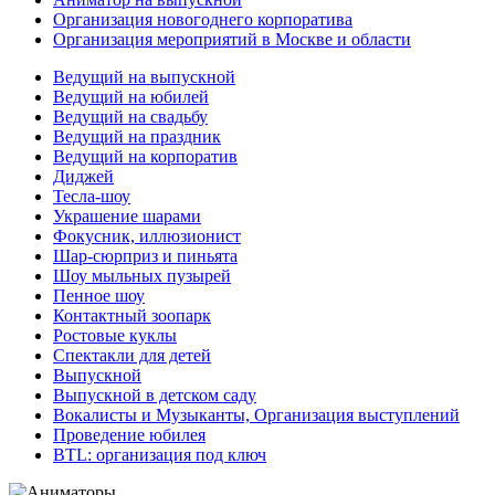
Организация новогоднего корпоратива
Организация мероприятий в Москве и области
Ведущий на выпускной
Ведущий на юбилей
Ведущий на свадьбу
Ведущий на праздник
Ведущий на корпоратив
Диджей
Тесла-шоу
Украшение шарами
Фокусник, иллюзионист
Шар-сюрприз и пиньята
Шоу мыльных пузырей
Пенное шоу
Контактный зоопарк
Ростовые куклы
Спектакли для детей
Выпускной
Выпускной в детском саду
Вокалисты и Музыканты, Организация выступлений
Проведение юбилея
BTL: организация под ключ