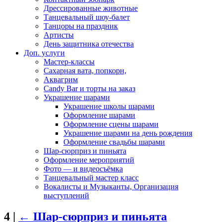
Дрессированные животные
Танцевальный шоу-балет
Танцоры на праздник
Артисты
День защитника отечества
Доп. услуги
Мастер-классы
Сахарная вата, попкорн,
Аквагрим
Candy Bar и торты на заказ
Украшение шарами
Украшение школы шарами
Оформление шарами
Оформление сцены шарами
Украшение шарами на день рождения
Оформление свадьбы шарами
Шар-сюрприз и пиньята
Оформление мероприятий
Фото — и видеосъёмка
Танцевальный мастер класс
Вокалисты и Музыканты, Организация
выступлений
4
|
←
Шар-сюрприз и пиньята