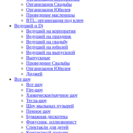
Организация Свадьбы
Организация Юбилея
Проведение масленицы
BTL: организация под ключ
Ведущий и Dj
Ведущий на корпоратив
Ведущий на праздник
Ведущий на свадьбу
Ведущий на юбилей
Ведущий на выпускной
Выпускные
Проведение Свадьбы
Организация Юбилея
Диджей
Все шоу
Все шоу
Fire-шоу
Химическое/научное шоу
Тесла-шоу
Шоу мыльных пузырей
Пенное шоу
Бумажная дискотека
Фокусник, иллюзионист
Спектакли для детей
Контактный зоопарк