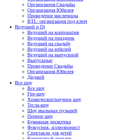
Организация Свадьбы
Организация Юбилея
Проведение масленицы
BTL: организация под ключ
Ведущий и Dj
Ведущий на корпоратив
Ведущий на праздник
Ведущий на свадьбу
Ведущий на юбилей
Ведущий на выпускной
Выпускные
Проведение Свадьбы
Организация Юбилея
Диджей
Все шоу
Все шоу
Fire-шоу
Химическое/научное шоу
Тесла-шоу
Шоу мыльных пузырей
Пенное шоу
Бумажная дискотека
Фокусник, иллюзионист
Спектакли для детей
Контактный зоопарк