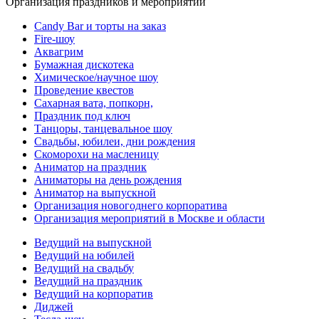
Организация праздников и мероприятий
Candy Bar и торты на заказ
Fire-шоу
Аквагрим
Бумажная дискотека
Химическое/научное шоу
Проведение квестов
Сахарная вата, попкорн,
Праздник под ключ
Танцоры, танцевальное шоу
Свадьбы, юбилеи, дни рождения
Скоморохи на масленицу
Аниматор на праздник
Аниматоры на день рождения
Аниматор на выпускной
Организация новогоднего корпоратива
Организация мероприятий в Москве и области
Ведущий на выпускной
Ведущий на юбилей
Ведущий на свадьбу
Ведущий на праздник
Ведущий на корпоратив
Диджей