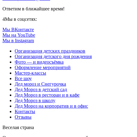
Ответим в ближайшее время!
4
Мы в соцсетях:
Мы ВКонтакте
Мы на YouTube
Мы в Instagram
Организация детских праздников
Организация детского дня рождения
Фото — и видеосъёмка
Оформление мероприятий
Мастер-классы
Все шоу
Дед мороз и Снегурочка
Дед Мороз в детский сад
Дед Мороз в ресторан и в кафе
Дед Мороз в школу
Дед Мороз на корпоратив и в офис
Контакты
Отзывы
Веселая страна