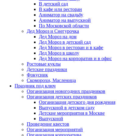
В детский сад
В кафе или ресторан
Аниматор на свадьбу
Аниматор на выпускной
По Московской области
Дед Мороз и Снегурочка
Дед Мороз на дом
Дед Мороз в детский сад
Дед Мороз в ресторан и в кафе
Дед Мороз в школу
Дед Мороз на корпоратив и в офис
Ростовые куклы
Детские праздники
Фокусник
Скоморохи, Масленица
Праздник под ключ
Организация новогодних праздников
Организация детских праздников
Организация детского дня рождения
Выпускной в детском саду
Детские мероприятия в Москве
Выпускной
Проведение квестов
Организация мероприятий
Организация корпоратива