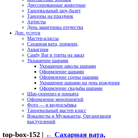
Дрессированные животные
Танцевальный шоу-балет
Танцоры на праздник
Артисты
День защитника отечества
Доп. услуги
Мастер-классы
Сахарная вата, попкорн,
Аквагрим
Candy Bar и торты на заказ
Украшение шарами
Украшение школы шарами
Оформление шарами
Оформление сцены шарами
Украшение шарами на день рождения
Оформление свадьбы шарами
Шар-сюрприз и пиньята
Оформление мероприятий
Фото — и видеосъёмка
Танцевальный мастер класс
Вокалисты и Музыканты, Организация
выступлений
top-box-152
|
←
Сахарная вата,