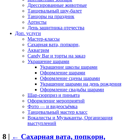
Дрессированные животные
Танцевальный шоу-балет
Танцоры на праздник
Артисты
День защитника отечества
Доп. услуги
Мастер-классы
Сахарная вата, попкорн,
Аквагрим
Candy Bar и торты на заказ
Украшение шарами
Украшение школы шарами
Оформление шарами
Оформление сцены шарами
Украшение шарами на день рождения
Оформление свадьбы шарами
Шар-сюрприз и пиньята
Оформление мероприятий
Фото — и видеосъёмка
Танцевальный мастер класс
Вокалисты и Музыканты, Организация
выступлений
8
|
←
Сахарная вата, попкорн,