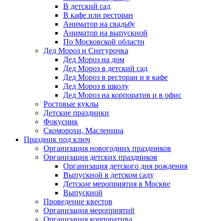
В детский сад
В кафе или ресторан
Аниматор на свадьбу
Аниматор на выпускной
По Московской области
Дед Мороз и Снегурочка
Дед Мороз на дом
Дед Мороз в детский сад
Дед Мороз в ресторан и в кафе
Дед Мороз в школу
Дед Мороз на корпоратив и в офис
Ростовые куклы
Детские праздники
Фокусник
Скоморохи, Масленица
Праздник под ключ
Организация новогодних праздников
Организация детских праздников
Организация детского дня рождения
Выпускной в детском саду
Детские мероприятия в Москве
Выпускной
Проведение квестов
Организация мероприятий
Организация корпоратива