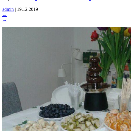
admin
|
19.12.2019
←
→