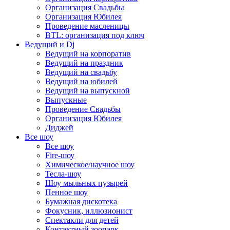
Организация Свадьбы
Организация Юбилея
Проведение масленицы
BTL: организация под ключ
Ведущий и Dj
Ведущий на корпоратив
Ведущий на праздник
Ведущий на свадьбу
Ведущий на юбилей
Ведущий на выпускной
Выпускные
Проведение Свадьбы
Организация Юбилея
Диджей
Все шоу
Все шоу
Fire-шоу
Химическое/научное шоу
Тесла-шоу
Шоу мыльных пузырей
Пенное шоу
Бумажная дискотека
Фокусник, иллюзионист
Спектакли для детей
Контактный зоопарк