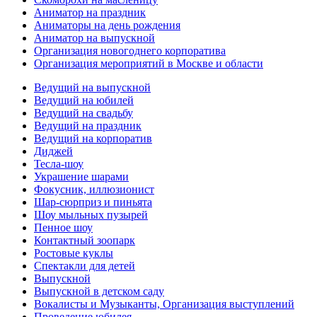
Аниматор на праздник
Аниматоры на день рождения
Аниматор на выпускной
Организация новогоднего корпоратива
Организация мероприятий в Москве и области
Ведущий на выпускной
Ведущий на юбилей
Ведущий на свадьбу
Ведущий на праздник
Ведущий на корпоратив
Диджей
Тесла-шоу
Украшение шарами
Фокусник, иллюзионист
Шар-сюрприз и пиньята
Шоу мыльных пузырей
Пенное шоу
Контактный зоопарк
Ростовые куклы
Спектакли для детей
Выпускной
Выпускной в детском саду
Вокалисты и Музыканты, Организация выступлений
Проведение юбилея