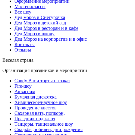
Оформление мероприятий
Мастер-классы
Все шоу
Дед мороз и Снегурочка
Дед Мороз в детский сад
Дед Мороз в ресторан и в кафе
Дед Мороз в школу
Дед Мороз на корпоратив и в офис
Контакты
Отзывы
Веселая страна
Организация праздников и мероприятий
Candy Bar и торты на заказ
Fire-шоу
Аквагрим
Бумажная дискотека
Химическое/научное шоу
Проведение квестов
Сахарная вата, попкорн,
Праздник под ключ
Танцоры, танцевальное шоу
Свадьбы, юбилеи, дни рождения
Скоморохи на масленицу